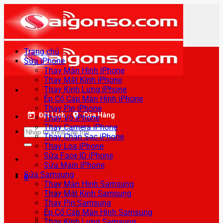
Bỏ
qua
nội
dung
Trang chủ
Sửa iPhone
Thay Màn Hình iPhone
Thay Mặt Kính iPhone
Thay Kính Lưng iPhone
Ép Cổ Cáp Màn Hình iPhone
Thay Pin iPhone
Đặt Lịch
Cửa Hàng
Thay Vỏ iPhone
Thay Camera iPhone
Tìm
Thay Chân Sạc iPhone
kiếm:
Thay Loa iPhone
Sửa Face ID iPhone
Sửa Main iPhone
Sửa Samsung
0
Thay Màn Hình Samsung
Thay Mặt Kính Samsung
Thay Pin Samsung
Ép Cổ Cáp Màn Hình Samsung
Thay Kính Lưng Samsung