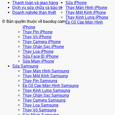
Thanh toán và giao hàng
Sửa iPhone
Dịch vụ sửa chữa và bảo trì
Thay Màn Hình iPhone
Doanh nghiệp thân thiết
Thay Mặt Kính iPhone
Thay Kính Lưng iPhone
© Bản quyền thuộc về baoduy.com
Ép Cổ Cáp Màn Hình
iPhone
Thay Pin iPhone
Thay Vỏ iPhone
Thay Camera iPhone
Thay Chân Sạc iPhone
Thay Loa iPhone
Sửa Face ID iPhone
Sửa Main iPhone
Sửa Samsung
Thay Màn Hình Samsung
Thay Mặt Kính Samsung
Thay Pin Samsung
Ép Cổ Cáp Màn Hình Samsung
Thay Kính Lưng Samsung
Thay Chân Sạc Samsung
Thay Camera Samsung
Thay Loa Samsung
Thay Vỏ Samsung
Sửa Main Samsung