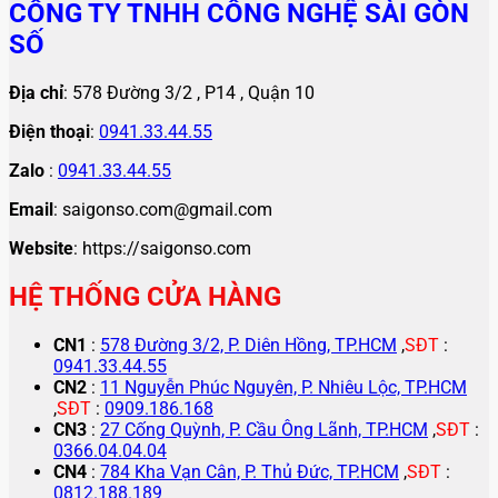
CÔNG TY TNHH CÔNG NGHỆ SÀI GÒN
SỐ
Địa chỉ
: 578 Đường 3/2 , P14 , Quận 10
Điện thoại
:
0941.33.44.55
Zalo
:
0941.33.44.55
Email
: saigonso.com@gmail.com
Website
: https://saigonso.com
HỆ THỐNG CỬA HÀNG
CN1
:
578 Đường 3/2, P. Diên Hồng, TP.HCM
,
SĐT
:
0941.33.44.55
CN2
:
11 Nguyễn Phúc Nguyên, P. Nhiêu Lộc, TP.HCM
,
SĐT
:
0909.186.168
CN3
:
27 Cống Quỳnh, P. Cầu Ông Lãnh, TP.HCM
,
SĐT
:
0366.04.04.04
CN4
:
784 Kha Vạn Cân, P. Thủ Đức, TP.HCM
,
SĐT
:
0812.188.189