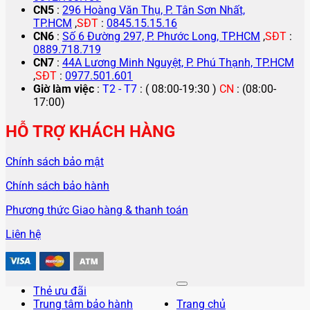
CN5
:
296 Hoàng Văn Thụ, P. Tân Sơn Nhất,
TP.HCM
,
SĐT
:
0845.15.15.16
CN6
:
Số 6 Đường 297, P. Phước Long, TP.HCM
,
SĐT
:
0889.718.719
CN7
:
44A Lương Minh Nguyệt, P. Phú Thạnh, TP.HCM
,
SĐT
:
0977.501.601
Giờ làm việc
:
T2 - T7
: ( 08:00-19:30 )
CN
: (08:00-
17:00)
HỖ TRỢ KHÁCH HÀNG
Chính sách bảo mật
Chính sách bảo hành
Phương thức Giao hàng & thanh toán
Liên hệ
Thẻ ưu đãi
Trung tâm bảo hành
Trang chủ