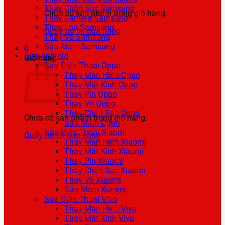
Thay Chân Sạc Samsung
Chưa có sản phẩm trong giỏ hàng.
Thay Camera Samsung
Thay Loa Samsung
Quay trở lại cửa hàng
Thay Vỏ Samsung
Sửa Main Samsung
0
Sửa Android
Giỏ hàng
Sửa Điện Thoại Oppo
Thay Màn Hình Oppo
Thay Mặt Kính Oppo
Thay Pin Oppo
Thay Vỏ Oppo
Thay Chân Sạc Oppo
Chưa có sản phẩm trong giỏ hàng.
Sửa Main Oppo
Sửa Điện Thoại Xiaomi
Quay trở lại cửa hàng
Thay Màn Hình Xiaomi
Thay Mặt Kính Xiaomi
Thay Pin Xiaomi
Thay Chân Sạc Xiaomi
Thay Vỏ Xiaomi
Sửa Main Xiaomi
Sửa Điện Thoại Vivo
Thay Màn Hình Vivo
Thay Mặt Kính Vivo