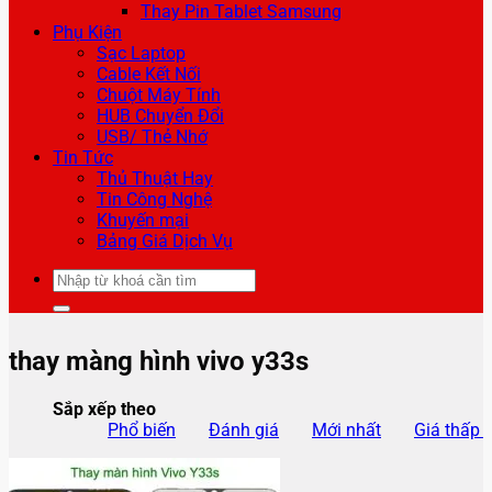
Thay Pin Tablet Samsung
Phụ Kiện
Sạc Laptop
Cable Kết Nối
Chuột Máy Tính
HUB Chuyển Đổi
USB/ Thẻ Nhớ
Tin Tức
Thủ Thuật Hay
Tin Công Nghệ
Khuyến mại
Bảng Giá Dịch Vụ
Tìm
kiếm:
thay màng hình vivo y33s
Sắp xếp theo
Phổ biến
Đánh giá
Mới nhất
Giá thấp 