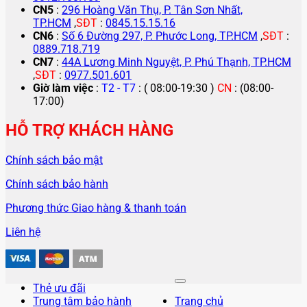
CN5
:
296 Hoàng Văn Thụ, P. Tân Sơn Nhất,
TP.HCM
,
SĐT
:
0845.15.15.16
CN6
:
Số 6 Đường 297, P. Phước Long, TP.HCM
,
SĐT
:
0889.718.719
CN7
:
44A Lương Minh Nguyệt, P. Phú Thạnh, TP.HCM
,
SĐT
:
0977.501.601
Giờ làm việc
:
T2 - T7
: ( 08:00-19:30 )
CN
: (08:00-
17:00)
HỖ TRỢ KHÁCH HÀNG
Chính sách bảo mật
Chính sách bảo hành
Phương thức Giao hàng & thanh toán
Liên hệ
Thẻ ưu đãi
Trung tâm bảo hành
Trang chủ