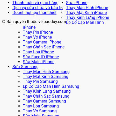
Thanh toán và giao hàng
Sửa iPhone
Dịch vụ sửa chữa và bảo trì
Thay Màn Hình iPhone
Doanh nghiệp thân thiết
Thay Mặt Kính iPhone
Thay Kính Lưng iPhone
© Bản quyền thuộc về baoduy.com
Ép Cổ Cáp Màn Hình
iPhone
Thay Pin iPhone
Thay Vỏ iPhone
Thay Camera iPhone
Thay Chân Sạc iPhone
Thay Loa iPhone
Sửa Face ID iPhone
Sửa Main iPhone
Sửa Samsung
Thay Màn Hình Samsung
Thay Mặt Kính Samsung
Thay Pin Samsung
Ép Cổ Cáp Màn Hình Samsung
Thay Kính Lưng Samsung
Thay Chân Sạc Samsung
Thay Camera Samsung
Thay Loa Samsung
Thay Vỏ Samsung
Sửa Main Samsung