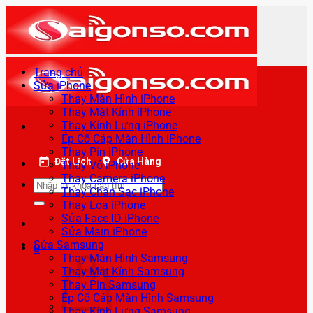
Bỏ
qua
nội
dung
Trang chủ
Sửa iPhone
Thay Màn Hình iPhone
Thay Mặt Kính iPhone
Thay Kính Lưng iPhone
Ép Cổ Cáp Màn Hình iPhone
Thay Pin iPhone
Đặt Lịch
Cửa Hàng
Thay Vỏ iPhone
Thay Camera iPhone
Tìm
Thay Chân Sạc iPhone
kiếm:
Thay Loa iPhone
Sửa Face ID iPhone
Sửa Main iPhone
Sửa Samsung
0
Thay Màn Hình Samsung
Thay Mặt Kính Samsung
Thay Pin Samsung
Ép Cổ Cáp Màn Hình Samsung
Thay Kính Lưng Samsung