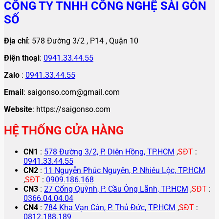
CÔNG TY TNHH CÔNG NGHỆ SÀI GÒN
SỐ
Địa chỉ
: 578 Đường 3/2 , P14 , Quận 10
Điện thoại
:
0941.33.44.55
Zalo
:
0941.33.44.55
Email
: saigonso.com@gmail.com
Website
: https://saigonso.com
HỆ THỐNG CỬA HÀNG
CN1
:
578 Đường 3/2, P. Diên Hồng, TP.HCM
,
SĐT
:
0941.33.44.55
CN2
:
11 Nguyễn Phúc Nguyên, P. Nhiêu Lộc, TP.HCM
,
SĐT
:
0909.186.168
CN3
:
27 Cống Quỳnh, P. Cầu Ông Lãnh, TP.HCM
,
SĐT
:
0366.04.04.04
CN4
:
784 Kha Vạn Cân, P. Thủ Đức, TP.HCM
,
SĐT
:
0812.188.189