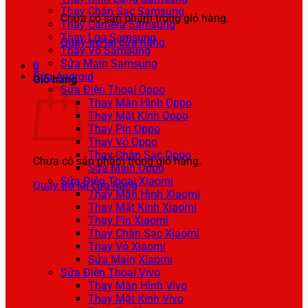
Thay Chân Sạc Samsung
Chưa có sản phẩm trong giỏ hàng.
Thay Camera Samsung
Thay Loa Samsung
Quay trở lại cửa hàng
Thay Vỏ Samsung
Sửa Main Samsung
0
Sửa Android
Giỏ hàng
Sửa Điện Thoại Oppo
Thay Màn Hình Oppo
Thay Mặt Kính Oppo
Thay Pin Oppo
Thay Vỏ Oppo
Thay Chân Sạc Oppo
Chưa có sản phẩm trong giỏ hàng.
Sửa Main Oppo
Sửa Điện Thoại Xiaomi
Quay trở lại cửa hàng
Thay Màn Hình Xiaomi
Thay Mặt Kính Xiaomi
Thay Pin Xiaomi
Thay Chân Sạc Xiaomi
Thay Vỏ Xiaomi
Sửa Main Xiaomi
Sửa Điện Thoại Vivo
Thay Màn Hình Vivo
Thay Mặt Kính Vivo