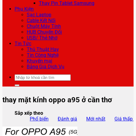
Thay Pin Tablet Samsung
Phụ Kiện
Sạc Laptop
Cable Kết Nối
Chuột Máy Tính
HUB Chuyển Đổi
USB/ Thẻ Nhớ
Tin Tức
Thủ Thuật Hay
Tin Công Nghệ
Khuyến mại
Bảng Giá Dịch Vụ
Tìm
kiếm:
thay mặt kính oppo a95 ở cần thơ
Sắp xếp theo
Phổ biến
Đánh giá
Mới nhất
Giá thấp 