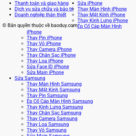
Thanh toán và giao hàng
Sửa iPhone
Dịch vụ sửa chữa và bảo trì
Thay Màn Hình iPhone
Doanh nghiệp thân thiết
Thay Mặt Kính iPhone
Thay Kính Lưng iPhone
© Bản quyền thuộc về baoduy.com
Ép Cổ Cáp Màn Hình
iPhone
Thay Pin iPhone
Thay Vỏ iPhone
Thay Camera iPhone
Thay Chân Sạc iPhone
Thay Loa iPhone
Sửa Face ID iPhone
Sửa Main iPhone
Sửa Samsung
Thay Màn Hình Samsung
Thay Mặt Kính Samsung
Thay Pin Samsung
Ép Cổ Cáp Màn Hình Samsung
Thay Kính Lưng Samsung
Thay Chân Sạc Samsung
Thay Camera Samsung
Thay Loa Samsung
Thay Vỏ Samsung
Sửa Main Samsung