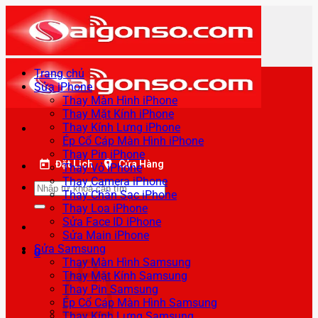
Bỏ
qua
nội
dung
Trang chủ
Sửa iPhone
Thay Màn Hình iPhone
Thay Mặt Kính iPhone
Thay Kính Lưng iPhone
Ép Cổ Cáp Màn Hình iPhone
Thay Pin iPhone
Đặt Lịch
Cửa Hàng
Thay Vỏ iPhone
Thay Camera iPhone
Tìm
Thay Chân Sạc iPhone
kiếm:
Thay Loa iPhone
Sửa Face ID iPhone
Sửa Main iPhone
Sửa Samsung
0
Thay Màn Hình Samsung
Thay Mặt Kính Samsung
Thay Pin Samsung
Ép Cổ Cáp Màn Hình Samsung
Thay Kính Lưng Samsung