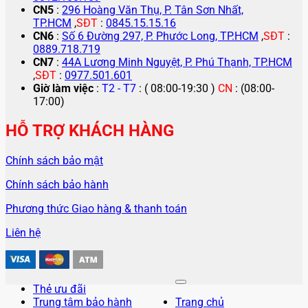
CN5
:
296 Hoàng Văn Thụ, P. Tân Sơn Nhất,
TP.HCM
,
SĐT
:
0845.15.15.16
CN6
:
Số 6 Đường 297, P. Phước Long, TP.HCM
,
SĐT
:
0889.718.719
CN7
:
44A Lương Minh Nguyệt, P. Phú Thạnh, TP.HCM
,
SĐT
:
0977.501.601
Giờ làm việc
:
T2 - T7
: ( 08:00-19:30 )
CN
: (08:00-
17:00)
HỖ TRỢ KHÁCH HÀNG
Chính sách bảo mật
Chính sách bảo hành
Phương thức Giao hàng & thanh toán
Liên hệ
Thẻ ưu đãi
Trung tâm bảo hành
Trang chủ