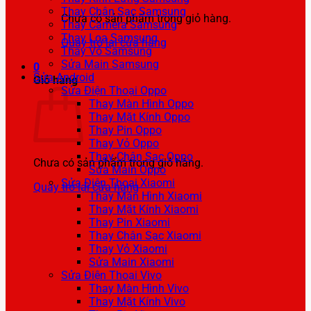
Thay Chân Sạc Samsung
Chưa có sản phẩm trong giỏ hàng.
Thay Camera Samsung
Thay Loa Samsung
Quay trở lại cửa hàng
Thay Vỏ Samsung
Sửa Main Samsung
0
Sửa Android
Giỏ hàng
Sửa Điện Thoại Oppo
Thay Màn Hình Oppo
Thay Mặt Kính Oppo
Thay Pin Oppo
Thay Vỏ Oppo
Thay Chân Sạc Oppo
Chưa có sản phẩm trong giỏ hàng.
Sửa Main Oppo
Sửa Điện Thoại Xiaomi
Quay trở lại cửa hàng
Thay Màn Hình Xiaomi
Thay Mặt Kính Xiaomi
Thay Pin Xiaomi
Thay Chân Sạc Xiaomi
Thay Vỏ Xiaomi
Sửa Main Xiaomi
Sửa Điện Thoại Vivo
Thay Màn Hình Vivo
Thay Mặt Kính Vivo