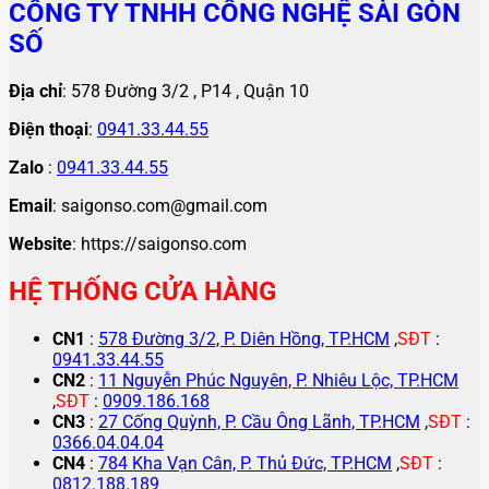
CÔNG TY TNHH CÔNG NGHỆ SÀI GÒN
SỐ
Địa chỉ
: 578 Đường 3/2 , P14 , Quận 10
Điện thoại
:
0941.33.44.55
Zalo
:
0941.33.44.55
Email
: saigonso.com@gmail.com
Website
: https://saigonso.com
HỆ THỐNG CỬA HÀNG
CN1
:
578 Đường 3/2, P. Diên Hồng, TP.HCM
,
SĐT
:
0941.33.44.55
CN2
:
11 Nguyễn Phúc Nguyên, P. Nhiêu Lộc, TP.HCM
,
SĐT
:
0909.186.168
CN3
:
27 Cống Quỳnh, P. Cầu Ông Lãnh, TP.HCM
,
SĐT
:
0366.04.04.04
CN4
:
784 Kha Vạn Cân, P. Thủ Đức, TP.HCM
,
SĐT
:
0812.188.189