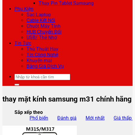
Thay Pin Tablet Samsung
Phụ Kiện
Sạc Laptop
Cable Kết Nối
Chuột Máy Tính
HUB Chuyển Đổi
USB/ Thẻ Nhớ
Tin Tức
Thủ Thuật Hay
Tin Công Nghệ
Khuyến mại
Bảng Giá Dịch Vụ
Tìm
kiếm:
thay mặt kính samsung m31 chính hãng
Sắp xếp theo
Phổ biến
Đánh giá
Mới nhất
Giá thấp 