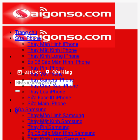
Bỏ
qua
nội
dung
Trang chủ
Sửa iPhone
Thay Màn Hình iPhone
Thay Mặt Kính iPhone
Thay Kính Lưng iPhone
Ép Cổ Cáp Màn Hình iPhone
Thay Pin iPhone
Đặt Lịch
Cửa Hàng
Thay Vỏ iPhone
Thay Camera iPhone
Tìm
Thay Chân Sạc iPhone
kiếm:
Thay Loa iPhone
Sửa Face ID iPhone
Sửa Main iPhone
Sửa Samsung
0
Thay Màn Hình Samsung
Thay Mặt Kính Samsung
Thay Pin Samsung
Ép Cổ Cáp Màn Hình Samsung
Thay Kính Lưng Samsung