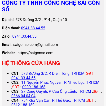
CÔNG TY TNHH CÔNG NGHỆ SÀI GÒN
SỐ
Địa chỉ
: 578 Đường 3/2 , P14 , Quận 10
Điện thoại
:
0941.33.44.55
Zalo
:
0941.33.44.55
Email
: saigonso.com@gmail.com
Website
: https://saigonso.com
HỆ THỐNG CỬA HÀNG
CN1
:
578 Đường 3/2, P. Diên Hồng, TP.HCM
,
SĐT
:
0941.33.44.55
CN2
:
11 Nguyễn Phúc Nguyên, P. Nhiêu Lộc, TP.HCM
,
SĐT
:
0909.186.168
CN3
:
27 Cống Quỳnh, P. Cầu Ông Lãnh, TP.HCM
,
SĐT
:
0366.04.04.04
CN4
:
784 Kha Vạn Cân, P. Thủ Đức, TP.HCM
,
SĐT
:
0812.188.189