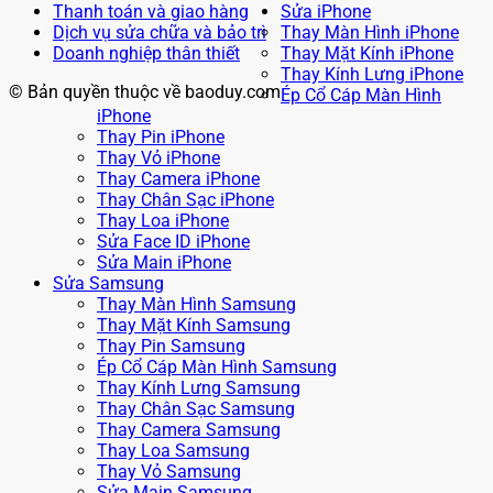
Thanh toán và giao hàng
Sửa iPhone
Dịch vụ sửa chữa và bảo trì
Thay Màn Hình iPhone
Doanh nghiệp thân thiết
Thay Mặt Kính iPhone
Thay Kính Lưng iPhone
© Bản quyền thuộc về baoduy.com
Ép Cổ Cáp Màn Hình
iPhone
Thay Pin iPhone
Thay Vỏ iPhone
Thay Camera iPhone
Thay Chân Sạc iPhone
Thay Loa iPhone
Sửa Face ID iPhone
Sửa Main iPhone
Sửa Samsung
Thay Màn Hình Samsung
Thay Mặt Kính Samsung
Thay Pin Samsung
Ép Cổ Cáp Màn Hình Samsung
Thay Kính Lưng Samsung
Thay Chân Sạc Samsung
Thay Camera Samsung
Thay Loa Samsung
Thay Vỏ Samsung
Sửa Main Samsung