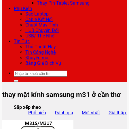
Thay Pin Tablet Samsung
Phụ Kiện
Sạc Laptop
Cable Kết Nối
Chuột Máy Tính
HUB Chuyển Đổi
USB/ Thẻ Nhớ
Tin Tức
Thủ Thuật Hay
Tin Công Nghệ
Khuyến mại
Bảng Giá Dịch Vụ
Tìm
kiếm:
thay mặt kính samsung m31 ở cần thơ
Sắp xếp theo
Phổ biến
Đánh giá
Mới nhất
Giá thấp 