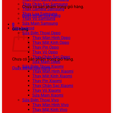
Thay Chân Sạc Samsung
Chưa có sản phẩm trong giỏ hàng.
Thay Camera Samsung
Thay Loa Samsung
Quay trở lại cửa hàng
Thay Vỏ Samsung
Sửa Main Samsung
0
Sửa Android
Giỏ hàng
Sửa Điện Thoại Oppo
Thay Màn Hình Oppo
Thay Mặt Kính Oppo
Thay Pin Oppo
Thay Vỏ Oppo
Thay Chân Sạc Oppo
Chưa có sản phẩm trong giỏ hàng.
Sửa Main Oppo
Sửa Điện Thoại Xiaomi
Quay trở lại cửa hàng
Thay Màn Hình Xiaomi
Thay Mặt Kính Xiaomi
Thay Pin Xiaomi
Thay Chân Sạc Xiaomi
Thay Vỏ Xiaomi
Sửa Main Xiaomi
Sửa Điện Thoại Vivo
Thay Màn Hình Vivo
Thay Mặt Kính Vivo