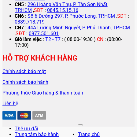
CN5
:
296 Hoàng Văn Thụ, P. Tân Sơn Nhất,
TP.HCM
,
SĐT
:
0845.15.15.16
CN6
:
Số 6 Đường 297, P. Phước Long, TP.HCM
,
SĐT
:
0889.718.719
CN7
:
44A Lương Minh Nguyệt, P. Phú Thạnh, TP.HCM
,
SĐT
:
0977.501.601
Giờ làm việc
:
T2 - T7
: ( 08:00-19:30 )
CN
: (08:00-
17:00)
HỖ TRỢ KHÁCH HÀNG
Chính sách bảo mật
Chính sách bảo hành
Phương thức Giao hàng & thanh toán
Liên hệ
Thẻ ưu đãi
Trung tâm bảo hành
Trang chủ