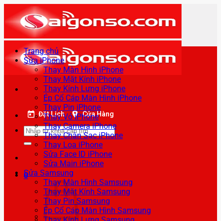
Bỏ
qua
nội
dung
Trang chủ
Sửa iPhone
Thay Màn Hình iPhone
Thay Mặt Kính iPhone
Thay Kính Lưng iPhone
Ép Cổ Cáp Màn Hình iPhone
Thay Pin iPhone
Đặt Lịch
Cửa Hàng
Thay Vỏ iPhone
Thay Camera iPhone
Tìm
Thay Chân Sạc iPhone
kiếm:
Thay Loa iPhone
Sửa Face ID iPhone
Sửa Main iPhone
Sửa Samsung
0
Thay Màn Hình Samsung
Thay Mặt Kính Samsung
Thay Pin Samsung
Ép Cổ Cáp Màn Hình Samsung
Thay Kính Lưng Samsung