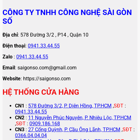
CÔNG TY TNHH CÔNG NGHỆ SÀI GÒN
SỐ
Địa chỉ
: 578 Đường 3/2 , P14 , Quận 10
Điện thoại
:
0941.33.44.55
Zalo
:
0941.33.44.55
Email
: saigonso.com@gmail.com
Website
: https://saigonso.com
HỆ THỐNG CỬA HÀNG
CN1
:
578 Đường 3/2, P. Diên Hồng, TP.HCM
,
SĐT
:
0941.33.44.55
CN2
:
11 Nguyễn Phúc Nguyên, P. Nhiêu Lộc, TP.HCM
,
SĐT
:
0909.186.168
CN3
:
27 Cống Quỳnh, P. Cầu Ông Lãnh, TP.HCM
,
SĐT
:
0366.04.04.04