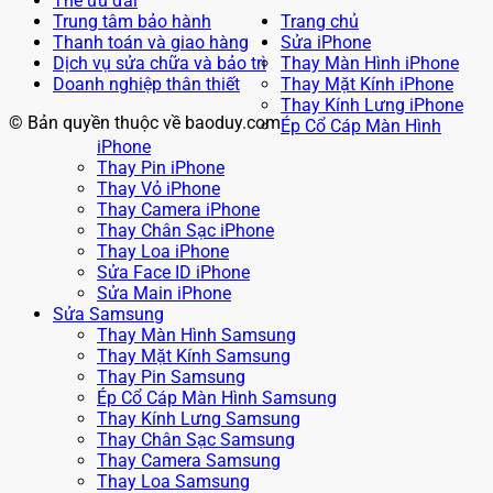
Thẻ ưu đãi
Trung tâm bảo hành
Trang chủ
Thanh toán và giao hàng
Sửa iPhone
Dịch vụ sửa chữa và bảo trì
Thay Màn Hình iPhone
Doanh nghiệp thân thiết
Thay Mặt Kính iPhone
Thay Kính Lưng iPhone
© Bản quyền thuộc về baoduy.com
Ép Cổ Cáp Màn Hình
iPhone
Thay Pin iPhone
Thay Vỏ iPhone
Thay Camera iPhone
Thay Chân Sạc iPhone
Thay Loa iPhone
Sửa Face ID iPhone
Sửa Main iPhone
Sửa Samsung
Thay Màn Hình Samsung
Thay Mặt Kính Samsung
Thay Pin Samsung
Ép Cổ Cáp Màn Hình Samsung
Thay Kính Lưng Samsung
Thay Chân Sạc Samsung
Thay Camera Samsung
Thay Loa Samsung