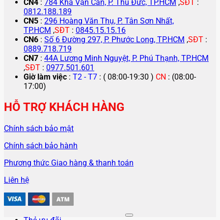
CN4
:
784 Kha Vạn Cân, P. Thủ Đức, TP.HCM
,
SĐT
:
0812.188.189
CN5
:
296 Hoàng Văn Thụ, P. Tân Sơn Nhất,
TP.HCM
,
SĐT
:
0845.15.15.16
CN6
:
Số 6 Đường 297, P. Phước Long, TP.HCM
,
SĐT
:
0889.718.719
CN7
:
44A Lương Minh Nguyệt, P. Phú Thạnh, TP.HCM
,
SĐT
:
0977.501.601
Giờ làm việc
:
T2 - T7
: ( 08:00-19:30 )
CN
: (08:00-
17:00)
HỖ TRỢ KHÁCH HÀNG
Chính sách bảo mật
Chính sách bảo hành
Phương thức Giao hàng & thanh toán
Liên hệ