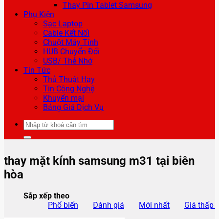
Thay Pin Tablet Samsung
Phụ Kiện
Sạc Laptop
Cable Kết Nối
Chuột Máy Tính
HUB Chuyển Đổi
USB/ Thẻ Nhớ
Tin Tức
Thủ Thuật Hay
Tin Công Nghệ
Khuyến mại
Bảng Giá Dịch Vụ
Tìm
kiếm:
thay mặt kính samsung m31 tại biên
hòa
Sắp xếp theo
Phổ biến
Đánh giá
Mới nhất
Giá thấp 