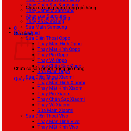
Thay Chân Sạc Samsung
Chưa có sản phẩm trong giỏ hàng.
Thay Camera Samsung
Thay Loa Samsung
Quay trở lại cửa hàng
Thay Vỏ Samsung
Sửa Main Samsung
0
Sửa Android
Giỏ hàng
Sửa Điện Thoại Oppo
Thay Màn Hình Oppo
Thay Mặt Kính Oppo
Thay Pin Oppo
Thay Vỏ Oppo
Thay Chân Sạc Oppo
Chưa có sản phẩm trong giỏ hàng.
Sửa Main Oppo
Sửa Điện Thoại Xiaomi
Quay trở lại cửa hàng
Thay Màn Hình Xiaomi
Thay Mặt Kính Xiaomi
Thay Pin Xiaomi
Thay Chân Sạc Xiaomi
Thay Vỏ Xiaomi
Sửa Main Xiaomi
Sửa Điện Thoại Vivo
Thay Màn Hình Vivo
Thay Mặt Kính Vivo