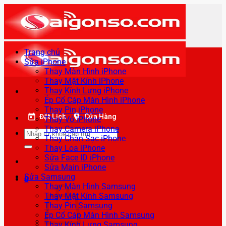
Bỏ
qua
nội
dung
Trang chủ
Sửa iPhone
Thay Màn Hình iPhone
Thay Mặt Kính iPhone
Thay Kính Lưng iPhone
Ép Cổ Cáp Màn Hình iPhone
Thay Pin iPhone
Đặt Lịch
Cửa Hàng
Thay Vỏ iPhone
Thay Camera iPhone
Tìm
Thay Chân Sạc iPhone
kiếm:
Thay Loa iPhone
Sửa Face ID iPhone
Sửa Main iPhone
Sửa Samsung
0
Thay Màn Hình Samsung
Thay Mặt Kính Samsung
Thay Pin Samsung
Ép Cổ Cáp Màn Hình Samsung
Thay Kính Lưng Samsung