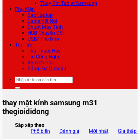
Thay Pin Tablet Samsung
Phụ Kiện
Sạc Laptop
Cable Kết Nối
Chuột Máy Tính
HUB Chuyển Đổi
USB/ Thẻ Nhớ
Tin Tức
Thủ Thuật Hay
Tin Công Nghệ
Khuyến mại
Bảng Giá Dịch Vụ
Tìm
kiếm:
thay mặt kính samsung m31
thegioididong
Sắp xếp theo
Phổ biến
Đánh giá
Mới nhất
Giá thấp 