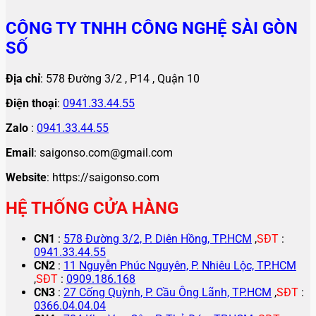
CÔNG TY TNHH CÔNG NGHỆ SÀI GÒN
SỐ
Địa chỉ
: 578 Đường 3/2 , P14 , Quận 10
Điện thoại
:
0941.33.44.55
Zalo
:
0941.33.44.55
Email
: saigonso.com@gmail.com
Website
: https://saigonso.com
HỆ THỐNG CỬA HÀNG
CN1
:
578 Đường 3/2, P. Diên Hồng, TP.HCM
,
SĐT
:
0941.33.44.55
CN2
:
11 Nguyễn Phúc Nguyên, P. Nhiêu Lộc, TP.HCM
,
SĐT
:
0909.186.168
CN3
:
27 Cống Quỳnh, P. Cầu Ông Lãnh, TP.HCM
,
SĐT
:
0366.04.04.04