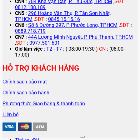
CN4
:
784 Kha Vạn Cân, P. Thủ Đức, TP.HCM
,
SĐT
:
0812.188.189
CN5
:
296 Hoàng Văn Thụ, P. Tân Sơn Nhất,
TP.HCM
,
SĐT
:
0845.15.15.16
CN6
:
Số 6 Đường 297, P. Phước Long, TP.HCM
,
SĐT
:
0889.718.719
CN7
:
44A Lương Minh Nguyệt, P. Phú Thạnh, TP.HCM
,
SĐT
:
0977.501.601
Giờ làm việc
:
T2 - T7
: ( 08:00-19:30 )
CN
: (08:00-
17:00)
HỖ TRỢ KHÁCH HÀNG
Chính sách bảo mật
Chính sách bảo hành
Phương thức Giao hàng & thanh toán
Liên hệ