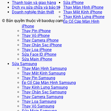
Thanh toán và giao hàng
Sửa iPhone
Dịch vụ sửa chữa và bảo trì
Thay Màn Hình iPhone
Doanh nghiệp thân thiết
Thay Mặt Kính iPhone
Thay Kính Lưng iPhone
© Bản quyền thuộc về baoduy.com
Ép Cổ Cáp Màn Hình
iPhone
Thay Pin iPhone
Thay Vỏ iPhone
Thay Camera iPhone
Thay Chân Sạc iPhone
Thay Loa iPhone
Sửa Face ID iPhone
Sửa Main iPhone
Sửa Samsung
Thay Màn Hình Samsung
Thay Mặt Kính Samsung
Thay Pin Samsung
Ép Cổ Cáp Màn Hình Samsung
Thay Kính Lưng Samsung
Thay Chân Sạc Samsung
Thay Camera Samsung
Thay Loa Samsung
Thay Vỏ Samsung
Sửa Main Samsung