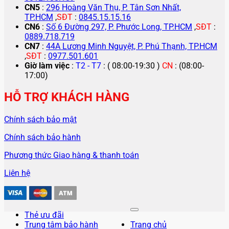
CN5
:
296 Hoàng Văn Thụ, P. Tân Sơn Nhất,
TP.HCM
,
SĐT
:
0845.15.15.16
CN6
:
Số 6 Đường 297, P. Phước Long, TP.HCM
,
SĐT
:
0889.718.719
CN7
:
44A Lương Minh Nguyệt, P. Phú Thạnh, TP.HCM
,
SĐT
:
0977.501.601
Giờ làm việc
:
T2 - T7
: ( 08:00-19:30 )
CN
: (08:00-
17:00)
HỖ TRỢ KHÁCH HÀNG
Chính sách bảo mật
Chính sách bảo hành
Phương thức Giao hàng & thanh toán
Liên hệ
Thẻ ưu đãi
Trung tâm bảo hành
Trang chủ