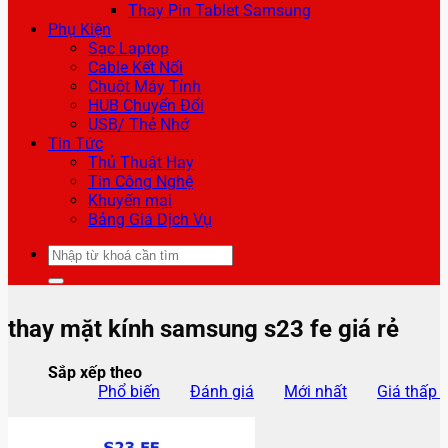
Thay Pin Tablet Samsung
Phụ Kiện
Sạc Laptop
Cable Kết Nối
Chuột Máy Tính
HUB Chuyển Đổi
USB/ Thẻ Nhớ
Tin Tức
Thủ Thuật Hay
Tin Công Nghệ
Khuyến mại
Bảng Giá Dịch Vụ
Tìm
kiếm:
thay mặt kính samsung s23 fe giá rẻ
Sắp xếp theo
Phổ biến
Đánh giá
Mới nhất
Giá thấp 