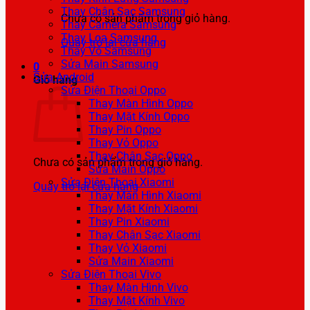
Thay Chân Sạc Samsung
Chưa có sản phẩm trong giỏ hàng.
Thay Camera Samsung
Thay Loa Samsung
Quay trở lại cửa hàng
Thay Vỏ Samsung
Sửa Main Samsung
0
Sửa Android
Giỏ hàng
Sửa Điện Thoại Oppo
Thay Màn Hình Oppo
Thay Mặt Kính Oppo
Thay Pin Oppo
Thay Vỏ Oppo
Thay Chân Sạc Oppo
Chưa có sản phẩm trong giỏ hàng.
Sửa Main Oppo
Sửa Điện Thoại Xiaomi
Quay trở lại cửa hàng
Thay Màn Hình Xiaomi
Thay Mặt Kính Xiaomi
Thay Pin Xiaomi
Thay Chân Sạc Xiaomi
Thay Vỏ Xiaomi
Sửa Main Xiaomi
Sửa Điện Thoại Vivo
Thay Màn Hình Vivo
Thay Mặt Kính Vivo