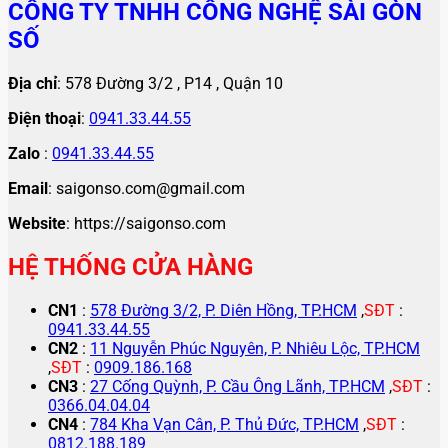
CÔNG TY TNHH CÔNG NGHỆ SÀI GÒN
SỐ
Địa chỉ
: 578 Đường 3/2 , P14 , Quận 10
Điện thoại
:
0941.33.44.55
Zalo
:
0941.33.44.55
Email
: saigonso.com@gmail.com
Website
: https://saigonso.com
HỆ THỐNG CỬA HÀNG
CN1
:
578 Đường 3/2, P. Diên Hồng, TP.HCM
,
SĐT
:
0941.33.44.55
CN2
:
11 Nguyễn Phúc Nguyên, P. Nhiêu Lộc, TP.HCM
,
SĐT
:
0909.186.168
CN3
:
27 Cống Quỳnh, P. Cầu Ông Lãnh, TP.HCM
,
SĐT
:
0366.04.04.04
CN4
:
784 Kha Vạn Cân, P. Thủ Đức, TP.HCM
,
SĐT
:
0812.188.189