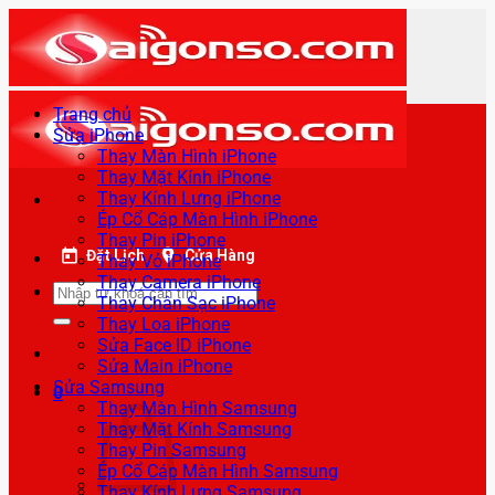
Bỏ
qua
nội
dung
Trang chủ
Sửa iPhone
Thay Màn Hình iPhone
Thay Mặt Kính iPhone
Thay Kính Lưng iPhone
Ép Cổ Cáp Màn Hình iPhone
Thay Pin iPhone
Đặt Lịch
Cửa Hàng
Thay Vỏ iPhone
Thay Camera iPhone
Tìm
Thay Chân Sạc iPhone
kiếm:
Thay Loa iPhone
Sửa Face ID iPhone
Sửa Main iPhone
Sửa Samsung
0
Thay Màn Hình Samsung
Thay Mặt Kính Samsung
Thay Pin Samsung
Ép Cổ Cáp Màn Hình Samsung
Thay Kính Lưng Samsung