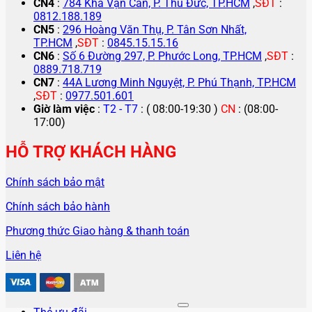
CN4
:
784 Kha Vạn Cân, P. Thủ Đức, TP.HCM
,
SĐT
:
0812.188.189
CN5
:
296 Hoàng Văn Thụ, P. Tân Sơn Nhất,
TP.HCM
,
SĐT
:
0845.15.15.16
CN6
:
Số 6 Đường 297, P. Phước Long, TP.HCM
,
SĐT
:
0889.718.719
CN7
:
44A Lương Minh Nguyệt, P. Phú Thạnh, TP.HCM
,
SĐT
:
0977.501.601
Giờ làm việc
:
T2 - T7
: ( 08:00-19:30 )
CN
: (08:00-
17:00)
HỖ TRỢ KHÁCH HÀNG
Chính sách bảo mật
Chính sách bảo hành
Phương thức Giao hàng & thanh toán
Liên hệ