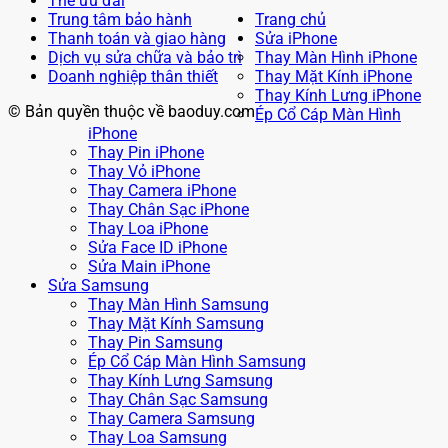
Thẻ ưu đãi
Trung tâm bảo hành
Trang chủ
Thanh toán và giao hàng
Sửa iPhone
Dịch vụ sửa chữa và bảo trì
Thay Màn Hình iPhone
Doanh nghiệp thân thiết
Thay Mặt Kính iPhone
Thay Kính Lưng iPhone
© Bản quyền thuộc về baoduy.com
Ép Cổ Cáp Màn Hình
iPhone
Thay Pin iPhone
Thay Vỏ iPhone
Thay Camera iPhone
Thay Chân Sạc iPhone
Thay Loa iPhone
Sửa Face ID iPhone
Sửa Main iPhone
Sửa Samsung
Thay Màn Hình Samsung
Thay Mặt Kính Samsung
Thay Pin Samsung
Ép Cổ Cáp Màn Hình Samsung
Thay Kính Lưng Samsung
Thay Chân Sạc Samsung
Thay Camera Samsung
Thay Loa Samsung