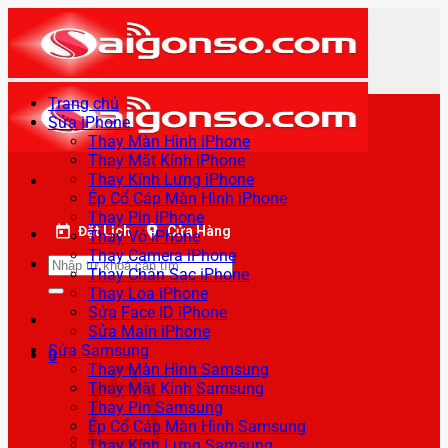
Bỏ
qua
nội
dung
Trang chủ
Sửa iPhone
Thay Màn Hình iPhone
Thay Mặt Kính iPhone
Thay Kính Lưng iPhone
Ép Cổ Cáp Màn Hình iPhone
Thay Pin iPhone
Đặt Lịch
Cửa Hàng
Thay Vỏ iPhone
Thay Camera iPhone
Tìm
Thay Chân Sạc iPhone
kiếm:
Thay Loa iPhone
Sửa Face ID iPhone
Sửa Main iPhone
Sửa Samsung
0
Thay Màn Hình Samsung
Thay Mặt Kính Samsung
Thay Pin Samsung
Ép Cổ Cáp Màn Hình Samsung
Thay Kính Lưng Samsung