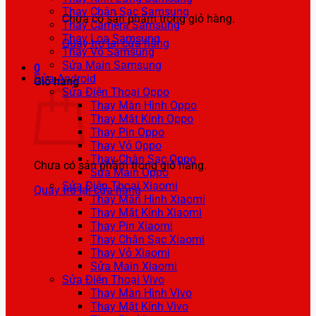
Thay Chân Sạc Samsung
Chưa có sản phẩm trong giỏ hàng.
Thay Camera Samsung
Thay Loa Samsung
Quay trở lại cửa hàng
Thay Vỏ Samsung
Sửa Main Samsung
0
Sửa Android
Giỏ hàng
Sửa Điện Thoại Oppo
Thay Màn Hình Oppo
Thay Mặt Kính Oppo
Thay Pin Oppo
Thay Vỏ Oppo
Thay Chân Sạc Oppo
Chưa có sản phẩm trong giỏ hàng.
Sửa Main Oppo
Sửa Điện Thoại Xiaomi
Quay trở lại cửa hàng
Thay Màn Hình Xiaomi
Thay Mặt Kính Xiaomi
Thay Pin Xiaomi
Thay Chân Sạc Xiaomi
Thay Vỏ Xiaomi
Sửa Main Xiaomi
Sửa Điện Thoại Vivo
Thay Màn Hình Vivo
Thay Mặt Kính Vivo