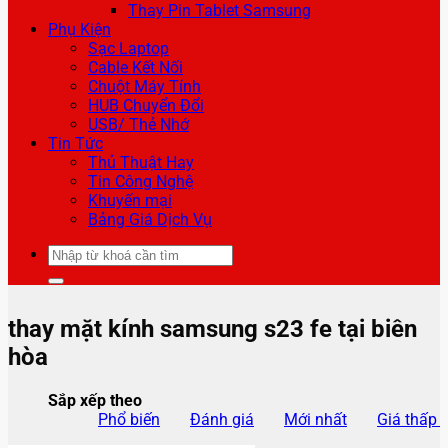
Thay Pin Tablet Samsung
Phụ Kiện
Sạc Laptop
Cable Kết Nối
Chuột Máy Tính
HUB Chuyển Đổi
USB/ Thẻ Nhớ
Tin Tức
Thủ Thuật Hay
Tin Công Nghệ
Khuyến mại
Bảng Giá Dịch Vụ
Tìm
kiếm:
thay mặt kính samsung s23 fe tại biên
hòa
Sắp xếp theo
Phổ biến
Đánh giá
Mới nhất
Giá thấp 