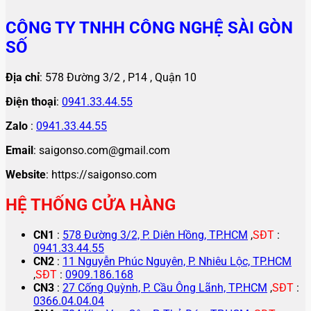
CÔNG TY TNHH CÔNG NGHỆ SÀI GÒN
SỐ
Địa chỉ
: 578 Đường 3/2 , P14 , Quận 10
Điện thoại
:
0941.33.44.55
Zalo
:
0941.33.44.55
Email
: saigonso.com@gmail.com
Website
: https://saigonso.com
HỆ THỐNG CỬA HÀNG
CN1
:
578 Đường 3/2, P. Diên Hồng, TP.HCM
,
SĐT
:
0941.33.44.55
CN2
:
11 Nguyễn Phúc Nguyên, P. Nhiêu Lộc, TP.HCM
,
SĐT
:
0909.186.168
CN3
:
27 Cống Quỳnh, P. Cầu Ông Lãnh, TP.HCM
,
SĐT
:
0366.04.04.04