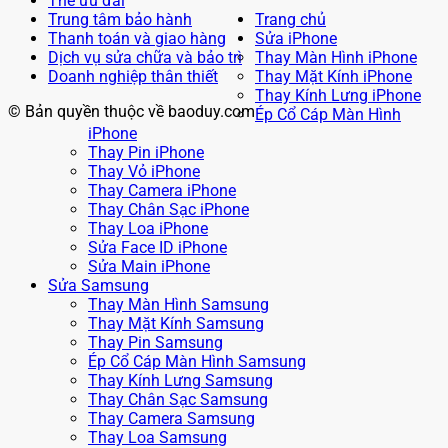
Thẻ ưu đãi
Trung tâm bảo hành
Trang chủ
Thanh toán và giao hàng
Sửa iPhone
Dịch vụ sửa chữa và bảo trì
Thay Màn Hình iPhone
Doanh nghiệp thân thiết
Thay Mặt Kính iPhone
Thay Kính Lưng iPhone
© Bản quyền thuộc về baoduy.com
Ép Cổ Cáp Màn Hình
iPhone
Thay Pin iPhone
Thay Vỏ iPhone
Thay Camera iPhone
Thay Chân Sạc iPhone
Thay Loa iPhone
Sửa Face ID iPhone
Sửa Main iPhone
Sửa Samsung
Thay Màn Hình Samsung
Thay Mặt Kính Samsung
Thay Pin Samsung
Ép Cổ Cáp Màn Hình Samsung
Thay Kính Lưng Samsung
Thay Chân Sạc Samsung
Thay Camera Samsung
Thay Loa Samsung