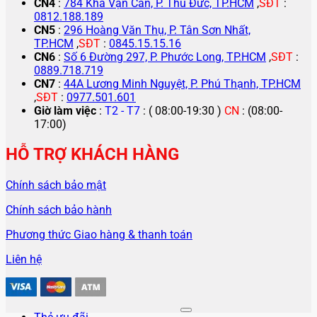
CN4
:
784 Kha Vạn Cân, P. Thủ Đức, TP.HCM
,
SĐT
:
0812.188.189
CN5
:
296 Hoàng Văn Thụ, P. Tân Sơn Nhất,
TP.HCM
,
SĐT
:
0845.15.15.16
CN6
:
Số 6 Đường 297, P. Phước Long, TP.HCM
,
SĐT
:
0889.718.719
CN7
:
44A Lương Minh Nguyệt, P. Phú Thạnh, TP.HCM
,
SĐT
:
0977.501.601
Giờ làm việc
:
T2 - T7
: ( 08:00-19:30 )
CN
: (08:00-
17:00)
HỖ TRỢ KHÁCH HÀNG
Chính sách bảo mật
Chính sách bảo hành
Phương thức Giao hàng & thanh toán
Liên hệ