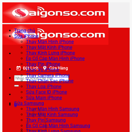
Bỏ
qua
nội
dung
Trang chủ
Sửa iPhone
Thay Màn Hình iPhone
Thay Mặt Kính iPhone
Thay Kính Lưng iPhone
Ép Cổ Cáp Màn Hình iPhone
Thay Pin iPhone
Đặt Lịch
Cửa Hàng
Thay Vỏ iPhone
Thay Camera iPhone
Tìm
Thay Chân Sạc iPhone
kiếm:
Thay Loa iPhone
Sửa Face ID iPhone
Sửa Main iPhone
Sửa Samsung
0
Thay Màn Hình Samsung
Thay Mặt Kính Samsung
Thay Pin Samsung
Ép Cổ Cáp Màn Hình Samsung
Thay Kính Lưng Samsung