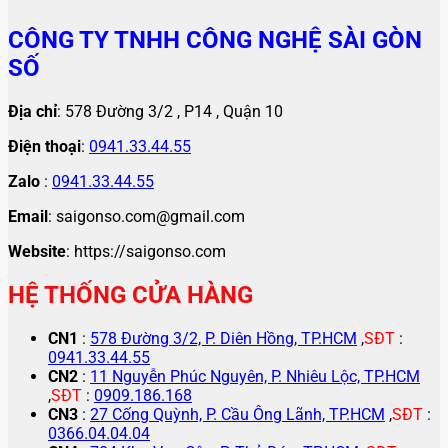
CÔNG TY TNHH CÔNG NGHỆ SÀI GÒN
SỐ
Địa chỉ
: 578 Đường 3/2 , P14 , Quận 10
Điện thoại
:
0941.33.44.55
Zalo
:
0941.33.44.55
Email
: saigonso.com@gmail.com
Website
: https://saigonso.com
HỆ THỐNG CỬA HÀNG
CN1
:
578 Đường 3/2, P. Diên Hồng, TP.HCM
,
SĐT
:
0941.33.44.55
CN2
:
11 Nguyễn Phúc Nguyên, P. Nhiêu Lộc, TP.HCM
,
SĐT
:
0909.186.168
CN3
:
27 Cống Quỳnh, P. Cầu Ông Lãnh, TP.HCM
,
SĐT
:
0366.04.04.04