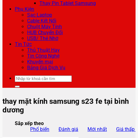
Thay Pin Tablet Samsung
Phụ Kiện
Sạc Laptop
Cable Kết Nối
Chuột Máy Tính
HUB Chuyển Đổi
USB/ Thẻ Nhớ
Tin Tức
Thủ Thuật Hay
Tin Công Nghệ
Khuyến mại
Bảng Giá Dịch Vụ
Tìm
kiếm:
thay mặt kính samsung s23 fe tại bình
dương
Sắp xếp theo
Phổ biến
Đánh giá
Mới nhất
Giá thấp 