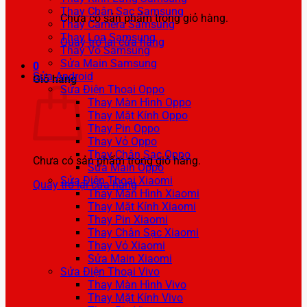
Thay Chân Sạc Samsung
Chưa có sản phẩm trong giỏ hàng.
Thay Camera Samsung
Thay Loa Samsung
Quay trở lại cửa hàng
Thay Vỏ Samsung
Sửa Main Samsung
0
Sửa Android
Giỏ hàng
Sửa Điện Thoại Oppo
Thay Màn Hình Oppo
Thay Mặt Kính Oppo
Thay Pin Oppo
Thay Vỏ Oppo
Thay Chân Sạc Oppo
Chưa có sản phẩm trong giỏ hàng.
Sửa Main Oppo
Sửa Điện Thoại Xiaomi
Quay trở lại cửa hàng
Thay Màn Hình Xiaomi
Thay Mặt Kính Xiaomi
Thay Pin Xiaomi
Thay Chân Sạc Xiaomi
Thay Vỏ Xiaomi
Sửa Main Xiaomi
Sửa Điện Thoại Vivo
Thay Màn Hình Vivo
Thay Mặt Kính Vivo