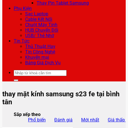
Thay Pin Tablet Samsung
Phụ Kiện
Sạc Laptop
Cable Kết Nối
Chuột Máy Tính
HUB Chuyển Đổi
USB/ Thẻ Nhớ
Tin Tức
Thủ Thuật Hay
Tin Công Nghệ
Khuyến mại
Bảng Giá Dịch Vụ
Tìm
kiếm:
thay mặt kính samsung s23 fe tại bình
tân
Sắp xếp theo
Phổ biến
Đánh giá
Mới nhất
Giá thấp 