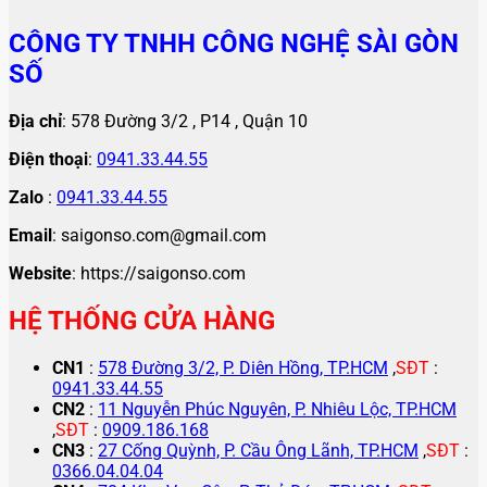
CÔNG TY TNHH CÔNG NGHỆ SÀI GÒN
SỐ
Địa chỉ
: 578 Đường 3/2 , P14 , Quận 10
Điện thoại
:
0941.33.44.55
Zalo
:
0941.33.44.55
Email
: saigonso.com@gmail.com
Website
: https://saigonso.com
HỆ THỐNG CỬA HÀNG
CN1
:
578 Đường 3/2, P. Diên Hồng, TP.HCM
,
SĐT
:
0941.33.44.55
CN2
:
11 Nguyễn Phúc Nguyên, P. Nhiêu Lộc, TP.HCM
,
SĐT
:
0909.186.168
CN3
:
27 Cống Quỳnh, P. Cầu Ông Lãnh, TP.HCM
,
SĐT
:
0366.04.04.04