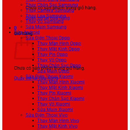
Thay Chân Sạc Samsung
Chưa có sản phẩm trong giỏ hàng.
Thay Camera Samsung
Thay Loa Samsung
Quay trở lại cửa hàng
Thay Vỏ Samsung
Sửa Main Samsung
0
Sửa Android
Giỏ hàng
Sửa Điện Thoại Oppo
Thay Màn Hình Oppo
Thay Mặt Kính Oppo
Thay Pin Oppo
Thay Vỏ Oppo
Thay Chân Sạc Oppo
Chưa có sản phẩm trong giỏ hàng.
Sửa Main Oppo
Sửa Điện Thoại Xiaomi
Quay trở lại cửa hàng
Thay Màn Hình Xiaomi
Thay Mặt Kính Xiaomi
Thay Pin Xiaomi
Thay Chân Sạc Xiaomi
Thay Vỏ Xiaomi
Sửa Main Xiaomi
Sửa Điện Thoại Vivo
Thay Màn Hình Vivo
Thay Mặt Kính Vivo