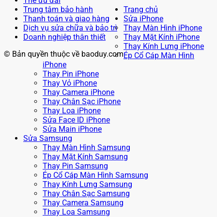
Thẻ ưu đãi
Trung tâm bảo hành
Trang chủ
Thanh toán và giao hàng
Sửa iPhone
Dịch vụ sửa chữa và bảo trì
Thay Màn Hình iPhone
Doanh nghiệp thân thiết
Thay Mặt Kính iPhone
Thay Kính Lưng iPhone
© Bản quyền thuộc về baoduy.com
Ép Cổ Cáp Màn Hình
iPhone
Thay Pin iPhone
Thay Vỏ iPhone
Thay Camera iPhone
Thay Chân Sạc iPhone
Thay Loa iPhone
Sửa Face ID iPhone
Sửa Main iPhone
Sửa Samsung
Thay Màn Hình Samsung
Thay Mặt Kính Samsung
Thay Pin Samsung
Ép Cổ Cáp Màn Hình Samsung
Thay Kính Lưng Samsung
Thay Chân Sạc Samsung
Thay Camera Samsung
Thay Loa Samsung