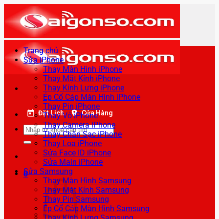
Bỏ
qua
nội
dung
Trang chủ
Sửa iPhone
Thay Màn Hình iPhone
Thay Mặt Kính iPhone
Thay Kính Lưng iPhone
Ép Cổ Cáp Màn Hình iPhone
Thay Pin iPhone
Đặt Lịch
Cửa Hàng
Thay Vỏ iPhone
Thay Camera iPhone
Tìm
Thay Chân Sạc iPhone
kiếm:
Thay Loa iPhone
Sửa Face ID iPhone
Sửa Main iPhone
Sửa Samsung
0
Thay Màn Hình Samsung
Thay Mặt Kính Samsung
Thay Pin Samsung
Ép Cổ Cáp Màn Hình Samsung
Thay Kính Lưng Samsung