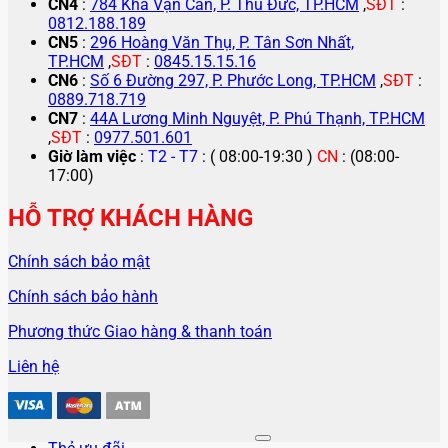
CN4
:
784 Kha Vạn Cân, P. Thủ Đức, TP.HCM
,
SĐT
:
0812.188.189
CN5
:
296 Hoàng Văn Thụ, P. Tân Sơn Nhất,
TP.HCM
,
SĐT
:
0845.15.15.16
CN6
:
Số 6 Đường 297, P. Phước Long, TP.HCM
,
SĐT
:
0889.718.719
CN7
:
44A Lương Minh Nguyệt, P. Phú Thạnh, TP.HCM
,
SĐT
:
0977.501.601
Giờ làm việc
:
T2 - T7
: ( 08:00-19:30 )
CN
: (08:00-
17:00)
HỖ TRỢ KHÁCH HÀNG
Chính sách bảo mật
Chính sách bảo hành
Phương thức Giao hàng & thanh toán
Liên hệ