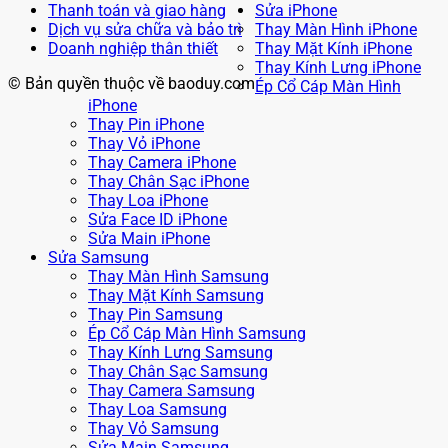
Thanh toán và giao hàng
Sửa iPhone
Dịch vụ sửa chữa và bảo trì
Thay Màn Hình iPhone
Doanh nghiệp thân thiết
Thay Mặt Kính iPhone
Thay Kính Lưng iPhone
© Bản quyền thuộc về baoduy.com
Ép Cổ Cáp Màn Hình
iPhone
Thay Pin iPhone
Thay Vỏ iPhone
Thay Camera iPhone
Thay Chân Sạc iPhone
Thay Loa iPhone
Sửa Face ID iPhone
Sửa Main iPhone
Sửa Samsung
Thay Màn Hình Samsung
Thay Mặt Kính Samsung
Thay Pin Samsung
Ép Cổ Cáp Màn Hình Samsung
Thay Kính Lưng Samsung
Thay Chân Sạc Samsung
Thay Camera Samsung
Thay Loa Samsung
Thay Vỏ Samsung
Sửa Main Samsung