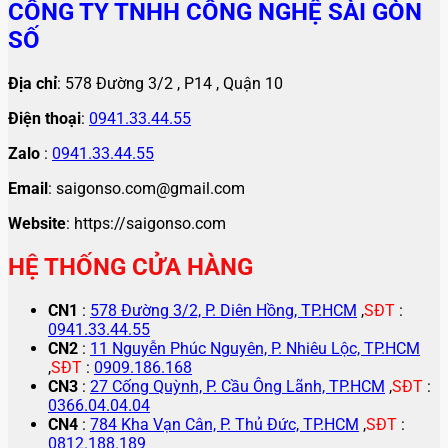
CÔNG TY TNHH CÔNG NGHỆ SÀI GÒN
SỐ
Địa chỉ
: 578 Đường 3/2 , P14 , Quận 10
Điện thoại
:
0941.33.44.55
Zalo
:
0941.33.44.55
Email
: saigonso.com@gmail.com
Website
: https://saigonso.com
HỆ THỐNG CỬA HÀNG
CN1
:
578 Đường 3/2, P. Diên Hồng, TP.HCM
,
SĐT
:
0941.33.44.55
CN2
:
11 Nguyễn Phúc Nguyên, P. Nhiêu Lộc, TP.HCM
,
SĐT
:
0909.186.168
CN3
:
27 Cống Quỳnh, P. Cầu Ông Lãnh, TP.HCM
,
SĐT
:
0366.04.04.04
CN4
:
784 Kha Vạn Cân, P. Thủ Đức, TP.HCM
,
SĐT
:
0812.188.189