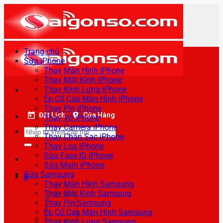
Bỏ
qua
nội
dung
Trang chủ
Sửa iPhone
Thay Màn Hình iPhone
Thay Mặt Kính iPhone
Thay Kính Lưng iPhone
Ép Cổ Cáp Màn Hình iPhone
Thay Pin iPhone
Đặt Lịch
Cửa Hàng
Thay Vỏ iPhone
Thay Camera iPhone
Tìm
Thay Chân Sạc iPhone
kiếm:
Thay Loa iPhone
Sửa Face ID iPhone
Sửa Main iPhone
Sửa Samsung
0
Thay Màn Hình Samsung
Thay Mặt Kính Samsung
Thay Pin Samsung
Ép Cổ Cáp Màn Hình Samsung
Thay Kính Lưng Samsung