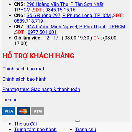
CN5
:
296 Hoàng Văn Thụ, P. Tân Sơn Nhất,
TP.HCM
,
SĐT
:
0845.15.15.16
CN6
:
Số 6 Đường 297, P. Phước Long, TP.HCM
,
SĐT
:
0889.718.719
CN7
:
44A Lương Minh Nguyệt, P. Phú Thạnh, TP.HCM
,
SĐT
:
0977.501.601
Giờ làm việc
:
T2 - T7
: ( 08:00-19:30 )
CN
: (08:00-
17:00)
HỖ TRỢ KHÁCH HÀNG
Chính sách bảo mật
Chính sách bảo hành
Phương thức Giao hàng & thanh toán
Liên hệ
Thẻ ưu đãi
Trung tâm bảo hành
Trang chủ