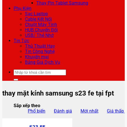
Thay Pin Tablet Samsung
Phụ Kiện
Sạc Laptop
Cable Kết Nối
Chuột Máy Tính
HUB Chuyển Đổi
USB/ Thẻ Nhớ
Tin Tức
Thủ Thuật Hay
Tin Công Nghệ
Khuyến mại
Bảng Giá Dịch Vụ
Tìm
kiếm:
thay mặt kính samsung s23 fe tại fpt
Sắp xếp theo
Phổ biến
Đánh giá
Mới nhất
Giá thấp 