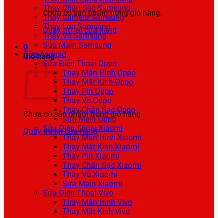
Thay Chân Sạc Samsung
Chưa có sản phẩm trong giỏ hàng.
Thay Camera Samsung
Thay Loa Samsung
Quay trở lại cửa hàng
Thay Vỏ Samsung
Sửa Main Samsung
0
Sửa Android
Giỏ hàng
Sửa Điện Thoại Oppo
Thay Màn Hình Oppo
Thay Mặt Kính Oppo
Thay Pin Oppo
Thay Vỏ Oppo
Thay Chân Sạc Oppo
Chưa có sản phẩm trong giỏ hàng.
Sửa Main Oppo
Sửa Điện Thoại Xiaomi
Quay trở lại cửa hàng
Thay Màn Hình Xiaomi
Thay Mặt Kính Xiaomi
Thay Pin Xiaomi
Thay Chân Sạc Xiaomi
Thay Vỏ Xiaomi
Sửa Main Xiaomi
Sửa Điện Thoại Vivo
Thay Màn Hình Vivo
Thay Mặt Kính Vivo