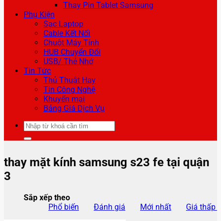
Thay Pin Tablet Samsung
Phụ Kiện
Sạc Laptop
Cable Kết Nối
Chuột Máy Tính
HUB Chuyển Đổi
USB/ Thẻ Nhớ
Tin Tức
Thủ Thuật Hay
Tin Công Nghệ
Khuyến mại
Bảng Giá Dịch Vụ
Tìm
kiếm:
thay mặt kính samsung s23 fe tại quận
3
Sắp xếp theo
Phổ biến
Đánh giá
Mới nhất
Giá thấp 