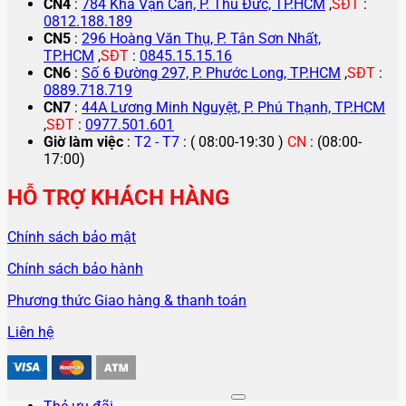
CN4
:
784 Kha Vạn Cân, P. Thủ Đức, TP.HCM
,
SĐT
:
0812.188.189
CN5
:
296 Hoàng Văn Thụ, P. Tân Sơn Nhất,
TP.HCM
,
SĐT
:
0845.15.15.16
CN6
:
Số 6 Đường 297, P. Phước Long, TP.HCM
,
SĐT
:
0889.718.719
CN7
:
44A Lương Minh Nguyệt, P. Phú Thạnh, TP.HCM
,
SĐT
:
0977.501.601
Giờ làm việc
:
T2 - T7
: ( 08:00-19:30 )
CN
: (08:00-
17:00)
HỖ TRỢ KHÁCH HÀNG
Chính sách bảo mật
Chính sách bảo hành
Phương thức Giao hàng & thanh toán
Liên hệ