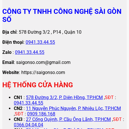
CÔNG TY TNHH CÔNG NGHỆ SÀI GÒN
SỐ
Địa chỉ
: 578 Đường 3/2 , P14 , Quận 10
Điện thoại
:
0941.33.44.55
Zalo
:
0941.33.44.55
Email
: saigonso.com@gmail.com
Website
: https://saigonso.com
HỆ THỐNG CỬA HÀNG
CN1
:
578 Đường 3/2, P. Diên Hồng, TP.HCM
,
SĐT
:
0941.33.44.55
CN2
:
11 Nguyễn Phúc Nguyên, P. Nhiêu Lộc, TP.HCM
,
SĐT
:
0909.186.168
CN3
:
27 Cống Quỳnh, P. Cầu Ông Lãnh, TP.HCM
,
SĐT
:
0366.04.04.04