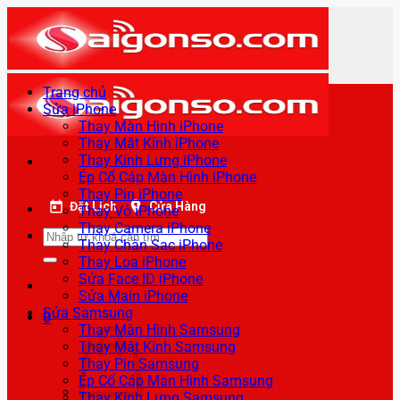
Bỏ
qua
nội
dung
Trang chủ
Sửa iPhone
Thay Màn Hình iPhone
Thay Mặt Kính iPhone
Thay Kính Lưng iPhone
Ép Cổ Cáp Màn Hình iPhone
Thay Pin iPhone
Đặt Lịch
Cửa Hàng
Thay Vỏ iPhone
Thay Camera iPhone
Tìm
Thay Chân Sạc iPhone
kiếm:
Thay Loa iPhone
Sửa Face ID iPhone
Sửa Main iPhone
Sửa Samsung
0
Thay Màn Hình Samsung
Thay Mặt Kính Samsung
Thay Pin Samsung
Ép Cổ Cáp Màn Hình Samsung
Thay Kính Lưng Samsung