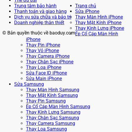
Thẻ ưu đãi
Trung tâm bảo hành
Trang chủ
Thanh toán và giao hàng
Sửa iPhone
Dịch vụ sửa chữa và bảo trì
Thay Màn Hình iPhone
Doanh nghiệp thân thiết
Thay Mặt Kính iPhone
Thay Kính Lưng iPhone
© Bản quyền thuộc về baoduy.com
Ép Cổ Cáp Màn Hình
iPhone
Thay Pin iPhone
Thay Vỏ iPhone
Thay Camera iPhone
Thay Chân Sạc iPhone
Thay Loa iPhone
Sửa Face ID iPhone
Sửa Main iPhone
Sửa Samsung
Thay Màn Hình Samsung
Thay Mặt Kính Samsung
Thay Pin Samsung
Ép Cổ Cáp Màn Hình Samsung
Thay Kính Lưng Samsung
Thay Chân Sạc Samsung
Thay Camera Samsung
Thay Loa Samsung