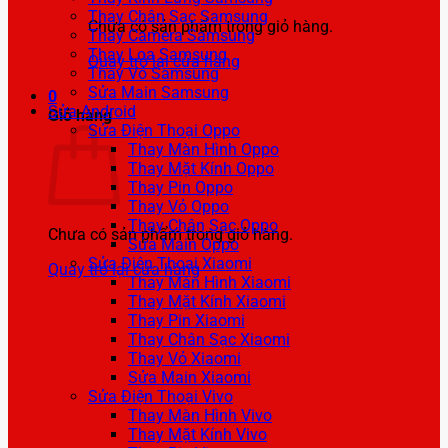
Thay Chân Sạc Samsung
Chưa có sản phẩm trong giỏ hàng.
Thay Camera Samsung
Thay Loa Samsung
Quay trở lại cửa hàng
Thay Vỏ Samsung
Sửa Main Samsung
0
Sửa Android
Giỏ hàng
Sửa Điện Thoại Oppo
Thay Màn Hình Oppo
Thay Mặt Kính Oppo
Thay Pin Oppo
Thay Vỏ Oppo
Thay Chân Sạc Oppo
Chưa có sản phẩm trong giỏ hàng.
Sửa Main Oppo
Sửa Điện Thoại Xiaomi
Quay trở lại cửa hàng
Thay Màn Hình Xiaomi
Thay Mặt Kính Xiaomi
Thay Pin Xiaomi
Thay Chân Sạc Xiaomi
Thay Vỏ Xiaomi
Sửa Main Xiaomi
Sửa Điện Thoại Vivo
Thay Màn Hình Vivo
Thay Mặt Kính Vivo