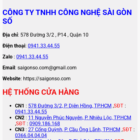
CÔNG TY TNHH CÔNG NGHỆ SÀI GÒN
SỐ
Địa chỉ
: 578 Đường 3/2 , P14 , Quận 10
Điện thoại
:
0941.33.44.55
Zalo
:
0941.33.44.55
Email
: saigonso.com@gmail.com
Website
: https://saigonso.com
HỆ THỐNG CỬA HÀNG
CN1
:
578 Đường 3/2, P. Diên Hồng, TP.HCM
,
SĐT
:
0941.33.44.55
CN2
:
11 Nguyễn Phúc Nguyên, P. Nhiêu Lộc, TP.HCM
,
SĐT
:
0909.186.168
CN3
:
27 Cống Quỳnh, P. Cầu Ông Lãnh, TP.HCM
,
SĐT
:
0366.04.04.04