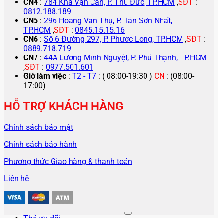
CN4
:
784 Kha Vạn Cân, P. Thủ Đức, TP.HCM
,
SĐT
:
0812.188.189
CN5
:
296 Hoàng Văn Thụ, P. Tân Sơn Nhất,
TP.HCM
,
SĐT
:
0845.15.15.16
CN6
:
Số 6 Đường 297, P. Phước Long, TP.HCM
,
SĐT
:
0889.718.719
CN7
:
44A Lương Minh Nguyệt, P. Phú Thạnh, TP.HCM
,
SĐT
:
0977.501.601
Giờ làm việc
:
T2 - T7
: ( 08:00-19:30 )
CN
: (08:00-
17:00)
HỖ TRỢ KHÁCH HÀNG
Chính sách bảo mật
Chính sách bảo hành
Phương thức Giao hàng & thanh toán
Liên hệ