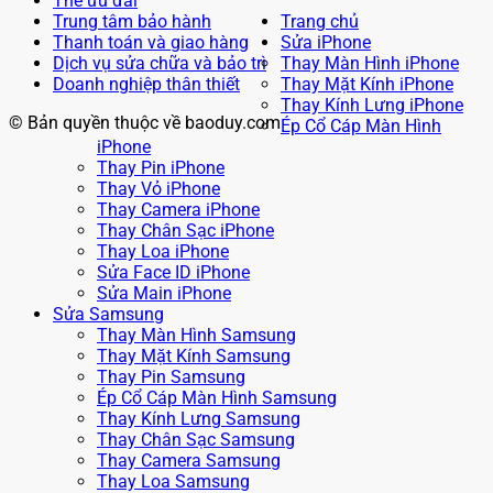
Thẻ ưu đãi
Trung tâm bảo hành
Trang chủ
Thanh toán và giao hàng
Sửa iPhone
Dịch vụ sửa chữa và bảo trì
Thay Màn Hình iPhone
Doanh nghiệp thân thiết
Thay Mặt Kính iPhone
Thay Kính Lưng iPhone
© Bản quyền thuộc về baoduy.com
Ép Cổ Cáp Màn Hình
iPhone
Thay Pin iPhone
Thay Vỏ iPhone
Thay Camera iPhone
Thay Chân Sạc iPhone
Thay Loa iPhone
Sửa Face ID iPhone
Sửa Main iPhone
Sửa Samsung
Thay Màn Hình Samsung
Thay Mặt Kính Samsung
Thay Pin Samsung
Ép Cổ Cáp Màn Hình Samsung
Thay Kính Lưng Samsung
Thay Chân Sạc Samsung
Thay Camera Samsung
Thay Loa Samsung