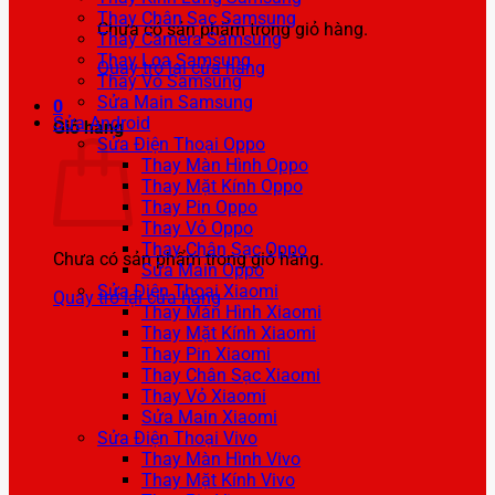
Thay Chân Sạc Samsung
Chưa có sản phẩm trong giỏ hàng.
Thay Camera Samsung
Thay Loa Samsung
Quay trở lại cửa hàng
Thay Vỏ Samsung
Sửa Main Samsung
0
Sửa Android
Giỏ hàng
Sửa Điện Thoại Oppo
Thay Màn Hình Oppo
Thay Mặt Kính Oppo
Thay Pin Oppo
Thay Vỏ Oppo
Thay Chân Sạc Oppo
Chưa có sản phẩm trong giỏ hàng.
Sửa Main Oppo
Sửa Điện Thoại Xiaomi
Quay trở lại cửa hàng
Thay Màn Hình Xiaomi
Thay Mặt Kính Xiaomi
Thay Pin Xiaomi
Thay Chân Sạc Xiaomi
Thay Vỏ Xiaomi
Sửa Main Xiaomi
Sửa Điện Thoại Vivo
Thay Màn Hình Vivo
Thay Mặt Kính Vivo