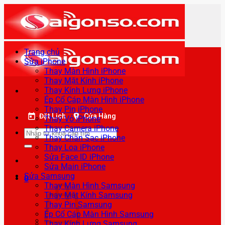
Bỏ
qua
nội
dung
Trang chủ
Sửa iPhone
Thay Màn Hình iPhone
Thay Mặt Kính iPhone
Thay Kính Lưng iPhone
Ép Cổ Cáp Màn Hình iPhone
Thay Pin iPhone
Đặt Lịch
Cửa Hàng
Thay Vỏ iPhone
Thay Camera iPhone
Tìm
Thay Chân Sạc iPhone
kiếm:
Thay Loa iPhone
Sửa Face ID iPhone
Sửa Main iPhone
Sửa Samsung
0
Thay Màn Hình Samsung
Thay Mặt Kính Samsung
Thay Pin Samsung
Ép Cổ Cáp Màn Hình Samsung
Thay Kính Lưng Samsung