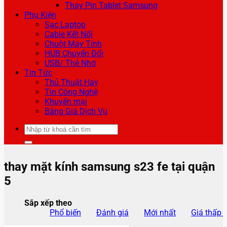
Thay Pin Tablet Samsung
Phụ Kiện
Sạc Laptop
Cable Kết Nối
Chuột Máy Tính
HUB Chuyển Đổi
USB/ Thẻ Nhớ
Tin Tức
Thủ Thuật Hay
Tin Công Nghệ
Khuyến mại
Bảng Giá Dịch Vụ
Tìm
kiếm:
thay mặt kính samsung s23 fe tại quận
5
Sắp xếp theo
Phổ biến
Đánh giá
Mới nhất
Giá thấp 