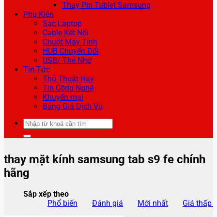
Thay Pin Tablet Samsung
Phụ Kiện
Sạc Laptop
Cable Kết Nối
Chuột Máy Tính
HUB Chuyển Đổi
USB/ Thẻ Nhớ
Tin Tức
Thủ Thuật Hay
Tin Công Nghệ
Khuyến mại
Bảng Giá Dịch Vụ
Tìm
kiếm:
thay mặt kính samsung tab s9 fe chính
hãng
Sắp xếp theo
Phổ biến
Đánh giá
Mới nhất
Giá thấp 