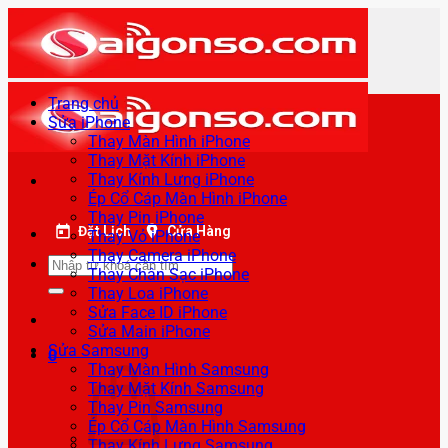
Bỏ
qua
nội
dung
Trang chủ
Sửa iPhone
Thay Màn Hình iPhone
Thay Mặt Kính iPhone
Thay Kính Lưng iPhone
Ép Cổ Cáp Màn Hình iPhone
Thay Pin iPhone
Đặt Lịch
Cửa Hàng
Thay Vỏ iPhone
Thay Camera iPhone
Tìm
Thay Chân Sạc iPhone
kiếm:
Thay Loa iPhone
Sửa Face ID iPhone
Sửa Main iPhone
Sửa Samsung
0
Thay Màn Hình Samsung
Thay Mặt Kính Samsung
Thay Pin Samsung
Ép Cổ Cáp Màn Hình Samsung
Thay Kính Lưng Samsung