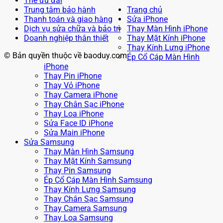
Thẻ ưu đãi
Trung tâm bảo hành
Trang chủ
Thanh toán và giao hàng
Sửa iPhone
Dịch vụ sửa chữa và bảo trì
Thay Màn Hình iPhone
Doanh nghiệp thân thiết
Thay Mặt Kính iPhone
Thay Kính Lưng iPhone
© Bản quyền thuộc về baoduy.com
Ép Cổ Cáp Màn Hình
iPhone
Thay Pin iPhone
Thay Vỏ iPhone
Thay Camera iPhone
Thay Chân Sạc iPhone
Thay Loa iPhone
Sửa Face ID iPhone
Sửa Main iPhone
Sửa Samsung
Thay Màn Hình Samsung
Thay Mặt Kính Samsung
Thay Pin Samsung
Ép Cổ Cáp Màn Hình Samsung
Thay Kính Lưng Samsung
Thay Chân Sạc Samsung
Thay Camera Samsung
Thay Loa Samsung