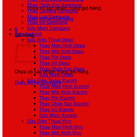
Thay Chân Sạc Samsung
Chưa có sản phẩm trong giỏ hàng.
Thay Camera Samsung
Thay Loa Samsung
Quay trở lại cửa hàng
Thay Vỏ Samsung
Sửa Main Samsung
0
Sửa Android
Giỏ hàng
Sửa Điện Thoại Oppo
Thay Màn Hình Oppo
Thay Mặt Kính Oppo
Thay Pin Oppo
Thay Vỏ Oppo
Thay Chân Sạc Oppo
Chưa có sản phẩm trong giỏ hàng.
Sửa Main Oppo
Sửa Điện Thoại Xiaomi
Quay trở lại cửa hàng
Thay Màn Hình Xiaomi
Thay Mặt Kính Xiaomi
Thay Pin Xiaomi
Thay Chân Sạc Xiaomi
Thay Vỏ Xiaomi
Sửa Main Xiaomi
Sửa Điện Thoại Vivo
Thay Màn Hình Vivo
Thay Mặt Kính Vivo