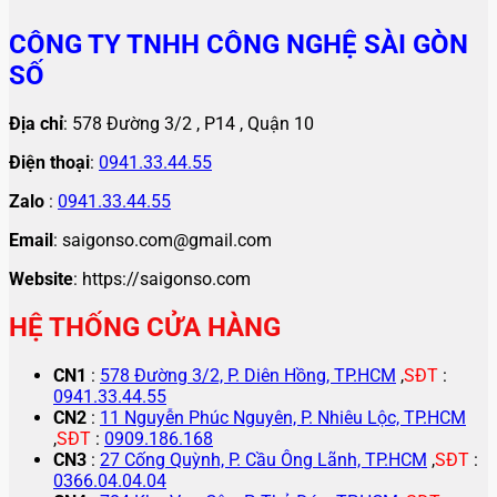
CÔNG TY TNHH CÔNG NGHỆ SÀI GÒN
SỐ
Địa chỉ
: 578 Đường 3/2 , P14 , Quận 10
Điện thoại
:
0941.33.44.55
Zalo
:
0941.33.44.55
Email
: saigonso.com@gmail.com
Website
: https://saigonso.com
HỆ THỐNG CỬA HÀNG
CN1
:
578 Đường 3/2, P. Diên Hồng, TP.HCM
,
SĐT
:
0941.33.44.55
CN2
:
11 Nguyễn Phúc Nguyên, P. Nhiêu Lộc, TP.HCM
,
SĐT
:
0909.186.168
CN3
:
27 Cống Quỳnh, P. Cầu Ông Lãnh, TP.HCM
,
SĐT
:
0366.04.04.04