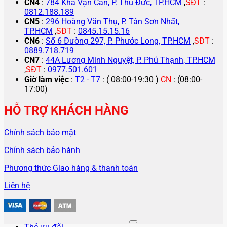
CN4
:
784 Kha Vạn Cân, P. Thủ Đức, TP.HCM
,
SĐT
:
0812.188.189
CN5
:
296 Hoàng Văn Thụ, P. Tân Sơn Nhất,
TP.HCM
,
SĐT
:
0845.15.15.16
CN6
:
Số 6 Đường 297, P. Phước Long, TP.HCM
,
SĐT
:
0889.718.719
CN7
:
44A Lương Minh Nguyệt, P. Phú Thạnh, TP.HCM
,
SĐT
:
0977.501.601
Giờ làm việc
:
T2 - T7
: ( 08:00-19:30 )
CN
: (08:00-
17:00)
HỖ TRỢ KHÁCH HÀNG
Chính sách bảo mật
Chính sách bảo hành
Phương thức Giao hàng & thanh toán
Liên hệ