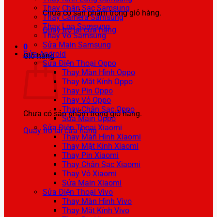
Thay Chân Sạc Samsung
Chưa có sản phẩm trong giỏ hàng.
Thay Camera Samsung
Thay Loa Samsung
Quay trở lại cửa hàng
Thay Vỏ Samsung
Sửa Main Samsung
0
Sửa Android
Giỏ hàng
Sửa Điện Thoại Oppo
Thay Màn Hình Oppo
Thay Mặt Kính Oppo
Thay Pin Oppo
Thay Vỏ Oppo
Thay Chân Sạc Oppo
Chưa có sản phẩm trong giỏ hàng.
Sửa Main Oppo
Sửa Điện Thoại Xiaomi
Quay trở lại cửa hàng
Thay Màn Hình Xiaomi
Thay Mặt Kính Xiaomi
Thay Pin Xiaomi
Thay Chân Sạc Xiaomi
Thay Vỏ Xiaomi
Sửa Main Xiaomi
Sửa Điện Thoại Vivo
Thay Màn Hình Vivo
Thay Mặt Kính Vivo