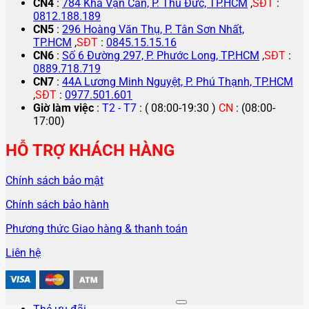
CN4
:
784 Kha Vạn Cân, P. Thủ Đức, TP.HCM
,
SĐT
:
0812.188.189
CN5
:
296 Hoàng Văn Thụ, P. Tân Sơn Nhất,
TP.HCM
,
SĐT
:
0845.15.15.16
CN6
:
Số 6 Đường 297, P. Phước Long, TP.HCM
,
SĐT
:
0889.718.719
CN7
:
44A Lương Minh Nguyệt, P. Phú Thạnh, TP.HCM
,
SĐT
:
0977.501.601
Giờ làm việc
:
T2 - T7
: ( 08:00-19:30 )
CN
: (08:00-
17:00)
HỖ TRỢ KHÁCH HÀNG
Chính sách bảo mật
Chính sách bảo hành
Phương thức Giao hàng & thanh toán
Liên hệ