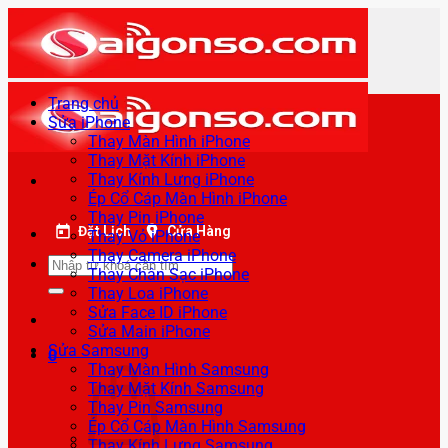
Bỏ
qua
nội
dung
Trang chủ
Sửa iPhone
Thay Màn Hình iPhone
Thay Mặt Kính iPhone
Thay Kính Lưng iPhone
Ép Cổ Cáp Màn Hình iPhone
Thay Pin iPhone
Đặt Lịch
Cửa Hàng
Thay Vỏ iPhone
Thay Camera iPhone
Tìm
Thay Chân Sạc iPhone
kiếm:
Thay Loa iPhone
Sửa Face ID iPhone
Sửa Main iPhone
Sửa Samsung
0
Thay Màn Hình Samsung
Thay Mặt Kính Samsung
Thay Pin Samsung
Ép Cổ Cáp Màn Hình Samsung
Thay Kính Lưng Samsung