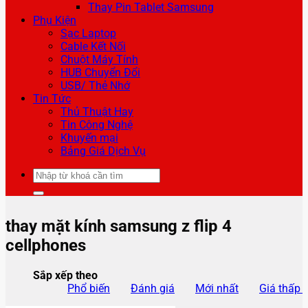
Thay Pin Tablet Samsung
Phụ Kiện
Sạc Laptop
Cable Kết Nối
Chuột Máy Tính
HUB Chuyển Đổi
USB/ Thẻ Nhớ
Tin Tức
Thủ Thuật Hay
Tin Công Nghệ
Khuyến mại
Bảng Giá Dịch Vụ
Tìm
kiếm:
thay mặt kính samsung z flip 4
cellphones
Sắp xếp theo
Phổ biến
Đánh giá
Mới nhất
Giá thấp 