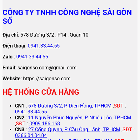
CÔNG TY TNHH CÔNG NGHỆ SÀI GÒN
SỐ
Địa chỉ
: 578 Đường 3/2 , P14 , Quận 10
Điện thoại
:
0941.33.44.55
Zalo
:
0941.33.44.55
Email
: saigonso.com@gmail.com
Website
: https://saigonso.com
HỆ THỐNG CỬA HÀNG
CN1
:
578 Đường 3/2, P. Diên Hồng, TP.HCM
,
SĐT
:
0941.33.44.55
CN2
:
11 Nguyễn Phúc Nguyên, P. Nhiêu Lộc, TP.HCM
,
SĐT
:
0909.186.168
CN3
:
27 Cống Quỳnh, P. Cầu Ông Lãnh, TP.HCM
,
SĐT
:
0366.04.04.04