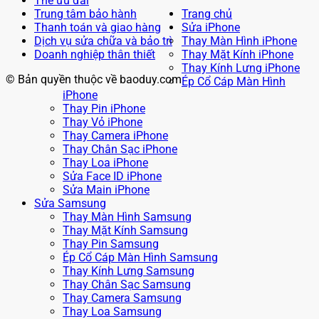
Thẻ ưu đãi
Trung tâm bảo hành
Trang chủ
Thanh toán và giao hàng
Sửa iPhone
Dịch vụ sửa chữa và bảo trì
Thay Màn Hình iPhone
Doanh nghiệp thân thiết
Thay Mặt Kính iPhone
Thay Kính Lưng iPhone
© Bản quyền thuộc về baoduy.com
Ép Cổ Cáp Màn Hình
iPhone
Thay Pin iPhone
Thay Vỏ iPhone
Thay Camera iPhone
Thay Chân Sạc iPhone
Thay Loa iPhone
Sửa Face ID iPhone
Sửa Main iPhone
Sửa Samsung
Thay Màn Hình Samsung
Thay Mặt Kính Samsung
Thay Pin Samsung
Ép Cổ Cáp Màn Hình Samsung
Thay Kính Lưng Samsung
Thay Chân Sạc Samsung
Thay Camera Samsung
Thay Loa Samsung