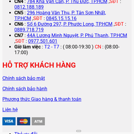
CN4
:
784 Kha Vạn Cân, P. Thủ Đức, TP.HCM
,
SĐT
:
0812.188.189
CN5
:
296 Hoàng Văn Thụ, P. Tân Sơn Nhất,
TP.HCM
,
SĐT
:
0845.15.15.16
CN6
:
Số 6 Đường 297, P. Phước Long, TP.HCM
,
SĐT
:
0889.718.719
CN7
:
44A Lương Minh Nguyệt, P. Phú Thạnh, TP.HCM
,
SĐT
:
0977.501.601
Giờ làm việc
:
T2 - T7
: ( 08:00-19:30 )
CN
: (08:00-
17:00)
HỖ TRỢ KHÁCH HÀNG
Chính sách bảo mật
Chính sách bảo hành
Phương thức Giao hàng & thanh toán
Liên hệ