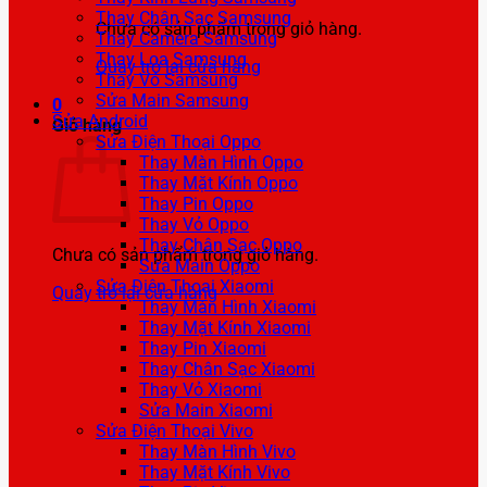
Thay Chân Sạc Samsung
Chưa có sản phẩm trong giỏ hàng.
Thay Camera Samsung
Thay Loa Samsung
Quay trở lại cửa hàng
Thay Vỏ Samsung
Sửa Main Samsung
0
Sửa Android
Giỏ hàng
Sửa Điện Thoại Oppo
Thay Màn Hình Oppo
Thay Mặt Kính Oppo
Thay Pin Oppo
Thay Vỏ Oppo
Thay Chân Sạc Oppo
Chưa có sản phẩm trong giỏ hàng.
Sửa Main Oppo
Sửa Điện Thoại Xiaomi
Quay trở lại cửa hàng
Thay Màn Hình Xiaomi
Thay Mặt Kính Xiaomi
Thay Pin Xiaomi
Thay Chân Sạc Xiaomi
Thay Vỏ Xiaomi
Sửa Main Xiaomi
Sửa Điện Thoại Vivo
Thay Màn Hình Vivo
Thay Mặt Kính Vivo