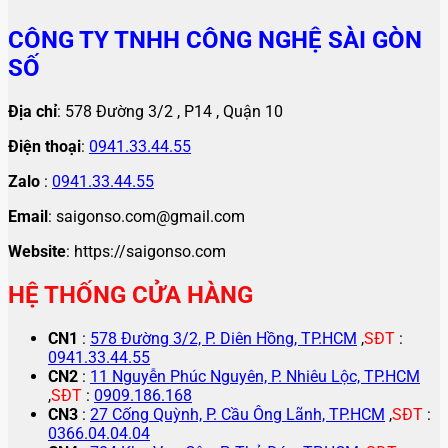
CÔNG TY TNHH CÔNG NGHỆ SÀI GÒN
SỐ
Địa chỉ
: 578 Đường 3/2 , P14 , Quận 10
Điện thoại
:
0941.33.44.55
Zalo
:
0941.33.44.55
Email
: saigonso.com@gmail.com
Website
: https://saigonso.com
HỆ THỐNG CỬA HÀNG
CN1
:
578 Đường 3/2, P. Diên Hồng, TP.HCM
,
SĐT
:
0941.33.44.55
CN2
:
11 Nguyễn Phúc Nguyên, P. Nhiêu Lộc, TP.HCM
,
SĐT
:
0909.186.168
CN3
:
27 Cống Quỳnh, P. Cầu Ông Lãnh, TP.HCM
,
SĐT
:
0366.04.04.04