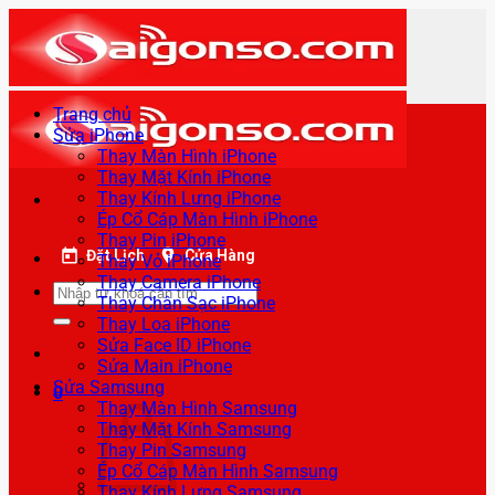
Bỏ
qua
nội
dung
Trang chủ
Sửa iPhone
Thay Màn Hình iPhone
Thay Mặt Kính iPhone
Thay Kính Lưng iPhone
Ép Cổ Cáp Màn Hình iPhone
Thay Pin iPhone
Đặt Lịch
Cửa Hàng
Thay Vỏ iPhone
Thay Camera iPhone
Tìm
Thay Chân Sạc iPhone
kiếm:
Thay Loa iPhone
Sửa Face ID iPhone
Sửa Main iPhone
Sửa Samsung
0
Thay Màn Hình Samsung
Thay Mặt Kính Samsung
Thay Pin Samsung
Ép Cổ Cáp Màn Hình Samsung
Thay Kính Lưng Samsung