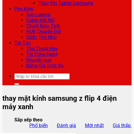
Thay Pin Tablet Samsung
Phụ Kiện
Sạc Laptop
Cable Kết Nối
Chuột Máy Tính
HUB Chuyển Đổi
USB/ Thẻ Nhớ
Tin Tức
Thủ Thuật Hay
Tin Công Nghệ
Khuyến mại
Bảng Giá Dịch Vụ
Tìm
kiếm:
thay mặt kính samsung z flip 4 điện
máy xanh
Sắp xếp theo
Phổ biến
Đánh giá
Mới nhất
Giá thấp 