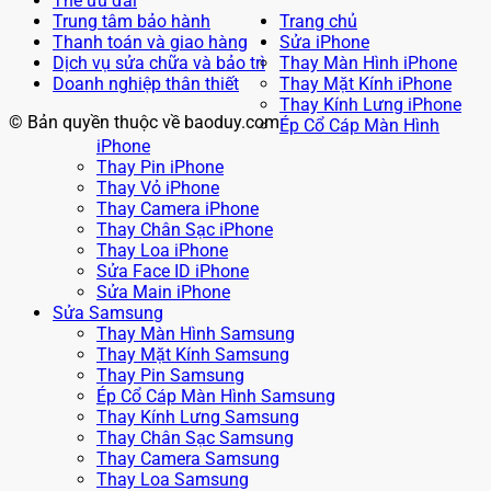
Thẻ ưu đãi
Trung tâm bảo hành
Trang chủ
Thanh toán và giao hàng
Sửa iPhone
Dịch vụ sửa chữa và bảo trì
Thay Màn Hình iPhone
Doanh nghiệp thân thiết
Thay Mặt Kính iPhone
Thay Kính Lưng iPhone
© Bản quyền thuộc về baoduy.com
Ép Cổ Cáp Màn Hình
iPhone
Thay Pin iPhone
Thay Vỏ iPhone
Thay Camera iPhone
Thay Chân Sạc iPhone
Thay Loa iPhone
Sửa Face ID iPhone
Sửa Main iPhone
Sửa Samsung
Thay Màn Hình Samsung
Thay Mặt Kính Samsung
Thay Pin Samsung
Ép Cổ Cáp Màn Hình Samsung
Thay Kính Lưng Samsung
Thay Chân Sạc Samsung
Thay Camera Samsung
Thay Loa Samsung