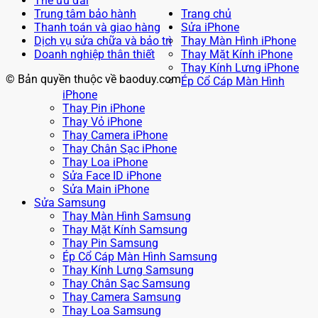
Thẻ ưu đãi
Trung tâm bảo hành
Trang chủ
Thanh toán và giao hàng
Sửa iPhone
Dịch vụ sửa chữa và bảo trì
Thay Màn Hình iPhone
Doanh nghiệp thân thiết
Thay Mặt Kính iPhone
Thay Kính Lưng iPhone
© Bản quyền thuộc về baoduy.com
Ép Cổ Cáp Màn Hình
iPhone
Thay Pin iPhone
Thay Vỏ iPhone
Thay Camera iPhone
Thay Chân Sạc iPhone
Thay Loa iPhone
Sửa Face ID iPhone
Sửa Main iPhone
Sửa Samsung
Thay Màn Hình Samsung
Thay Mặt Kính Samsung
Thay Pin Samsung
Ép Cổ Cáp Màn Hình Samsung
Thay Kính Lưng Samsung
Thay Chân Sạc Samsung
Thay Camera Samsung
Thay Loa Samsung