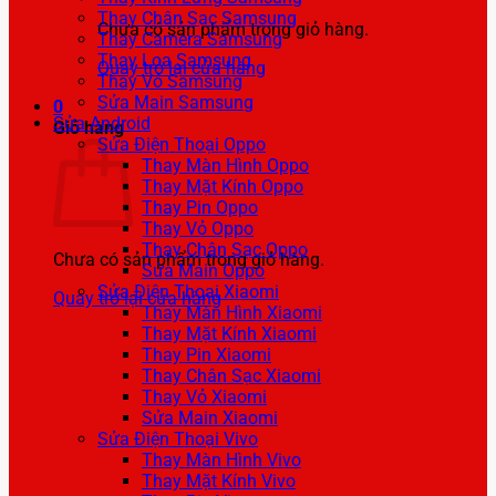
Thay Chân Sạc Samsung
Chưa có sản phẩm trong giỏ hàng.
Thay Camera Samsung
Thay Loa Samsung
Quay trở lại cửa hàng
Thay Vỏ Samsung
Sửa Main Samsung
0
Sửa Android
Giỏ hàng
Sửa Điện Thoại Oppo
Thay Màn Hình Oppo
Thay Mặt Kính Oppo
Thay Pin Oppo
Thay Vỏ Oppo
Thay Chân Sạc Oppo
Chưa có sản phẩm trong giỏ hàng.
Sửa Main Oppo
Sửa Điện Thoại Xiaomi
Quay trở lại cửa hàng
Thay Màn Hình Xiaomi
Thay Mặt Kính Xiaomi
Thay Pin Xiaomi
Thay Chân Sạc Xiaomi
Thay Vỏ Xiaomi
Sửa Main Xiaomi
Sửa Điện Thoại Vivo
Thay Màn Hình Vivo
Thay Mặt Kính Vivo