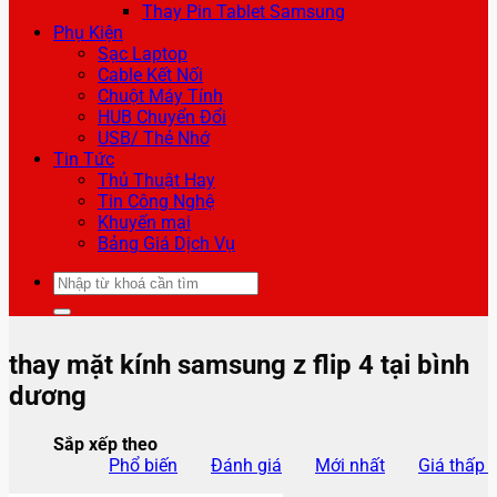
Thay Pin Tablet Samsung
Phụ Kiện
Sạc Laptop
Cable Kết Nối
Chuột Máy Tính
HUB Chuyển Đổi
USB/ Thẻ Nhớ
Tin Tức
Thủ Thuật Hay
Tin Công Nghệ
Khuyến mại
Bảng Giá Dịch Vụ
Tìm
kiếm:
thay mặt kính samsung z flip 4 tại bình
dương
Sắp xếp theo
Phổ biến
Đánh giá
Mới nhất
Giá thấp 