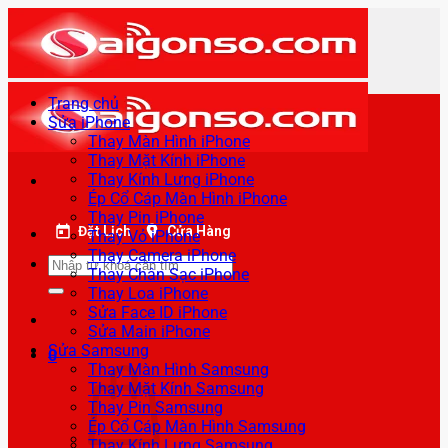
Bỏ
qua
nội
dung
Trang chủ
Sửa iPhone
Thay Màn Hình iPhone
Thay Mặt Kính iPhone
Thay Kính Lưng iPhone
Ép Cổ Cáp Màn Hình iPhone
Thay Pin iPhone
Đặt Lịch
Cửa Hàng
Thay Vỏ iPhone
Thay Camera iPhone
Tìm
Thay Chân Sạc iPhone
kiếm:
Thay Loa iPhone
Sửa Face ID iPhone
Sửa Main iPhone
Sửa Samsung
0
Thay Màn Hình Samsung
Thay Mặt Kính Samsung
Thay Pin Samsung
Ép Cổ Cáp Màn Hình Samsung
Thay Kính Lưng Samsung