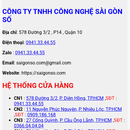
CÔNG TY TNHH CÔNG NGHỆ SÀI GÒN
SỐ
Địa chỉ
: 578 Đường 3/2 , P14 , Quận 10
Điện thoại
:
0941.33.44.55
Zalo
:
0941.33.44.55
Email
: saigonso.com@gmail.com
Website
: https://saigonso.com
HỆ THỐNG CỬA HÀNG
CN1
:
578 Đường 3/2, P. Diên Hồng, TP.HCM
,
SĐT
:
0941.33.44.55
CN2
:
11 Nguyễn Phúc Nguyên, P. Nhiêu Lộc, TP.HCM
,
SĐT
:
0909.186.168
CN3
:
27 Cống Quỳnh, P. Cầu Ông Lãnh, TP.HCM
,
SĐT
:
0366.04.04.04