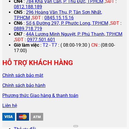
CN4
:
784 Kha Vạn Cân, P. Thủ Đức, TP.HCM
,
SĐT
:
0812.188.189
CN5
:
296 Hoàng Văn Thụ, P. Tân Sơn Nhất,
TP.HCM
,
SĐT
:
0845.15.15.16
CN6
:
Số 6 Đường 297, P. Phước Long, TP.HCM
,
SĐT
:
0889.718.719
CN7
:
44A Lương Minh Nguyệt, P. Phú Thạnh, TP.HCM
,
SĐT
:
0977.501.601
Giờ làm việc
:
T2 - T7
: ( 08:00-19:30 )
CN
: (08:00-
17:00)
HỖ TRỢ KHÁCH HÀNG
Chính sách bảo mật
Chính sách bảo hành
Phương thức Giao hàng & thanh toán
Liên hệ