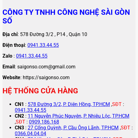
CÔNG TY TNHH CÔNG NGHỆ SÀI GÒN
SỐ
Địa chỉ
: 578 Đường 3/2 , P14 , Quận 10
Điện thoại
:
0941.33.44.55
Zalo
:
0941.33.44.55
Email
: saigonso.com@gmail.com
Website
: https://saigonso.com
HỆ THỐNG CỬA HÀNG
CN1
:
578 Đường 3/2, P. Diên Hồng, TP.HCM
,
SĐT
:
0941.33.44.55
CN2
:
11 Nguyễn Phúc Nguyên, P. Nhiêu Lộc, TP.HCM
,
SĐT
:
0909.186.168
CN3
:
27 Cống Quỳnh, P. Cầu Ông Lãnh, TP.HCM
,
SĐT
:
0366.04.04.04