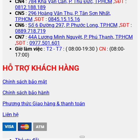
CN4
:
784 Kha Vạn Cân, P. Thủ Đức, TP.HCM
,
SĐT
:
0812.188.189
CN5
:
296 Hoàng Văn Thụ, P. Tân Sơn Nhất,
TP.HCM
,
SĐT
:
0845.15.15.16
CN6
:
Số 6 Đường 297, P. Phước Long, TP.HCM
,
SĐT
:
0889.718.719
CN7
:
44A Lương Minh Nguyệt, P. Phú Thạnh, TP.HCM
,
SĐT
:
0977.501.601
Giờ làm việc
:
T2 - T7
: ( 08:00-19:30 )
CN
: (08:00-
17:00)
HỖ TRỢ KHÁCH HÀNG
Chính sách bảo mật
Chính sách bảo hành
Phương thức Giao hàng & thanh toán
Liên hệ