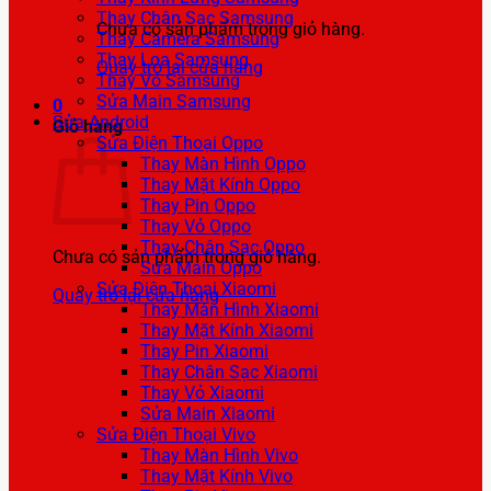
Thay Chân Sạc Samsung
Chưa có sản phẩm trong giỏ hàng.
Thay Camera Samsung
Thay Loa Samsung
Quay trở lại cửa hàng
Thay Vỏ Samsung
Sửa Main Samsung
0
Sửa Android
Giỏ hàng
Sửa Điện Thoại Oppo
Thay Màn Hình Oppo
Thay Mặt Kính Oppo
Thay Pin Oppo
Thay Vỏ Oppo
Thay Chân Sạc Oppo
Chưa có sản phẩm trong giỏ hàng.
Sửa Main Oppo
Sửa Điện Thoại Xiaomi
Quay trở lại cửa hàng
Thay Màn Hình Xiaomi
Thay Mặt Kính Xiaomi
Thay Pin Xiaomi
Thay Chân Sạc Xiaomi
Thay Vỏ Xiaomi
Sửa Main Xiaomi
Sửa Điện Thoại Vivo
Thay Màn Hình Vivo
Thay Mặt Kính Vivo