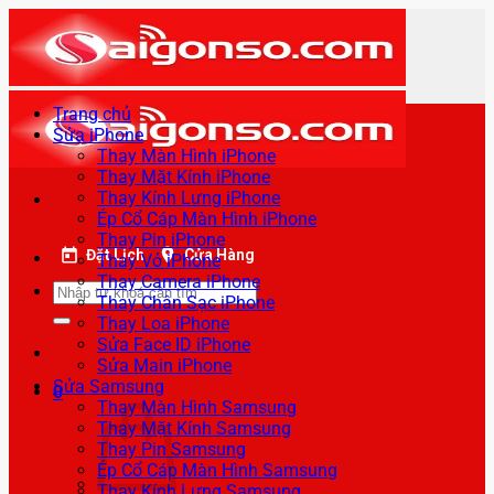
Bỏ
qua
nội
dung
Trang chủ
Sửa iPhone
Thay Màn Hình iPhone
Thay Mặt Kính iPhone
Thay Kính Lưng iPhone
Ép Cổ Cáp Màn Hình iPhone
Thay Pin iPhone
Đặt Lịch
Cửa Hàng
Thay Vỏ iPhone
Thay Camera iPhone
Tìm
Thay Chân Sạc iPhone
kiếm:
Thay Loa iPhone
Sửa Face ID iPhone
Sửa Main iPhone
Sửa Samsung
0
Thay Màn Hình Samsung
Thay Mặt Kính Samsung
Thay Pin Samsung
Ép Cổ Cáp Màn Hình Samsung
Thay Kính Lưng Samsung