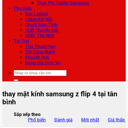
Thay Pin Tablet Samsung
Phụ Kiện
Sạc Laptop
Cable Kết Nối
Chuột Máy Tính
HUB Chuyển Đổi
USB/ Thẻ Nhớ
Tin Tức
Thủ Thuật Hay
Tin Công Nghệ
Khuyến mại
Bảng Giá Dịch Vụ
Tìm
kiếm:
thay mặt kính samsung z flip 4 tại tân
bình
Sắp xếp theo
Phổ biến
Đánh giá
Mới nhất
Giá thấp 