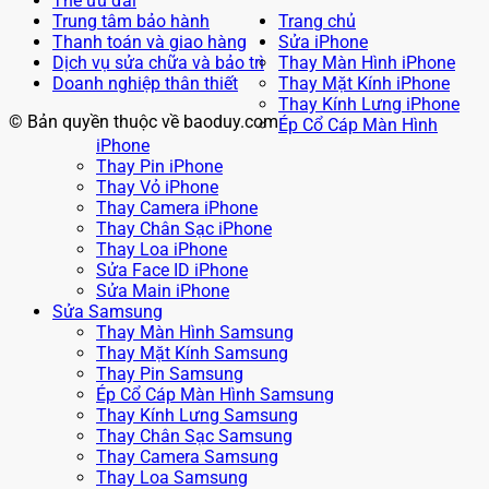
Thẻ ưu đãi
Trung tâm bảo hành
Trang chủ
Thanh toán và giao hàng
Sửa iPhone
Dịch vụ sửa chữa và bảo trì
Thay Màn Hình iPhone
Doanh nghiệp thân thiết
Thay Mặt Kính iPhone
Thay Kính Lưng iPhone
© Bản quyền thuộc về baoduy.com
Ép Cổ Cáp Màn Hình
iPhone
Thay Pin iPhone
Thay Vỏ iPhone
Thay Camera iPhone
Thay Chân Sạc iPhone
Thay Loa iPhone
Sửa Face ID iPhone
Sửa Main iPhone
Sửa Samsung
Thay Màn Hình Samsung
Thay Mặt Kính Samsung
Thay Pin Samsung
Ép Cổ Cáp Màn Hình Samsung
Thay Kính Lưng Samsung
Thay Chân Sạc Samsung
Thay Camera Samsung
Thay Loa Samsung