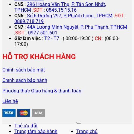
CN5
:
296 Hoàng Văn Thụ, P. Tân Sơn Nhất,
TP.HCM
,
SĐT
:
0845.15.15.16
CN6
:
Số 6 Đường 297, P. Phước Long, TP.HCM
,
SĐT
:
0889.718.719
CN7
:
44A Lương Minh Nguyệt, P. Phú Thạnh, TP.HCM
,
SĐT
:
0977.501.601
Giờ làm việc
:
T2 - T7
: ( 08:00-19:30 )
CN
: (08:00-
17:00)
HỖ TRỢ KHÁCH HÀNG
Chính sách bảo mật
Chính sách bảo hành
Phương thức Giao hàng & thanh toán
Liên hệ
Thẻ ưu đãi
Trung tâm bảo hành
Trang chủ