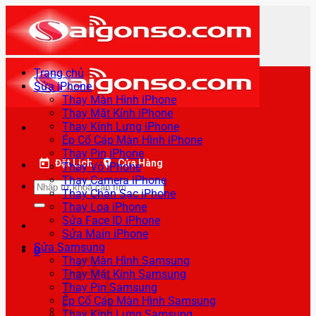
Bỏ
qua
nội
dung
Trang chủ
Sửa iPhone
Thay Màn Hình iPhone
Thay Mặt Kính iPhone
Thay Kính Lưng iPhone
Ép Cổ Cáp Màn Hình iPhone
Thay Pin iPhone
Đặt Lịch
Cửa Hàng
Thay Vỏ iPhone
Thay Camera iPhone
Tìm
Thay Chân Sạc iPhone
kiếm:
Thay Loa iPhone
Sửa Face ID iPhone
Sửa Main iPhone
Sửa Samsung
0
Thay Màn Hình Samsung
Thay Mặt Kính Samsung
Thay Pin Samsung
Ép Cổ Cáp Màn Hình Samsung
Thay Kính Lưng Samsung