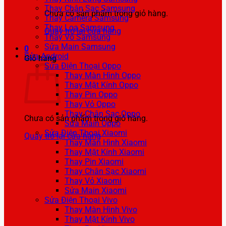
Thay Chân Sạc Samsung
Chưa có sản phẩm trong giỏ hàng.
Thay Camera Samsung
Thay Loa Samsung
Quay trở lại cửa hàng
Thay Vỏ Samsung
Sửa Main Samsung
0
Sửa Android
Giỏ hàng
Sửa Điện Thoại Oppo
Thay Màn Hình Oppo
Thay Mặt Kính Oppo
Thay Pin Oppo
Thay Vỏ Oppo
Thay Chân Sạc Oppo
Chưa có sản phẩm trong giỏ hàng.
Sửa Main Oppo
Sửa Điện Thoại Xiaomi
Quay trở lại cửa hàng
Thay Màn Hình Xiaomi
Thay Mặt Kính Xiaomi
Thay Pin Xiaomi
Thay Chân Sạc Xiaomi
Thay Vỏ Xiaomi
Sửa Main Xiaomi
Sửa Điện Thoại Vivo
Thay Màn Hình Vivo
Thay Mặt Kính Vivo