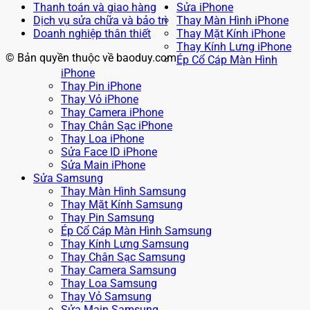
Thanh toán và giao hàng
Sửa iPhone
Dịch vụ sửa chữa và bảo trì
Thay Màn Hình iPhone
Doanh nghiệp thân thiết
Thay Mặt Kính iPhone
Thay Kính Lưng iPhone
© Bản quyền thuộc về baoduy.com
Ép Cổ Cáp Màn Hình
iPhone
Thay Pin iPhone
Thay Vỏ iPhone
Thay Camera iPhone
Thay Chân Sạc iPhone
Thay Loa iPhone
Sửa Face ID iPhone
Sửa Main iPhone
Sửa Samsung
Thay Màn Hình Samsung
Thay Mặt Kính Samsung
Thay Pin Samsung
Ép Cổ Cáp Màn Hình Samsung
Thay Kính Lưng Samsung
Thay Chân Sạc Samsung
Thay Camera Samsung
Thay Loa Samsung
Thay Vỏ Samsung
Sửa Main Samsung