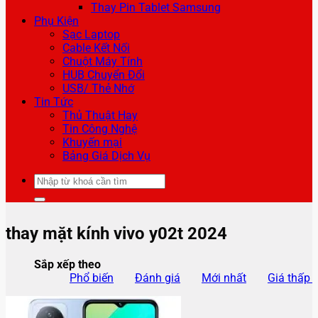
Thay Pin Tablet Samsung
Phụ Kiện
Sạc Laptop
Cable Kết Nối
Chuột Máy Tính
HUB Chuyển Đổi
USB/ Thẻ Nhớ
Tin Tức
Thủ Thuật Hay
Tin Công Nghệ
Khuyến mại
Bảng Giá Dịch Vụ
Tìm
kiếm:
thay mặt kính vivo y02t 2024
Sắp xếp theo
Phổ biến
Đánh giá
Mới nhất
Giá thấp 