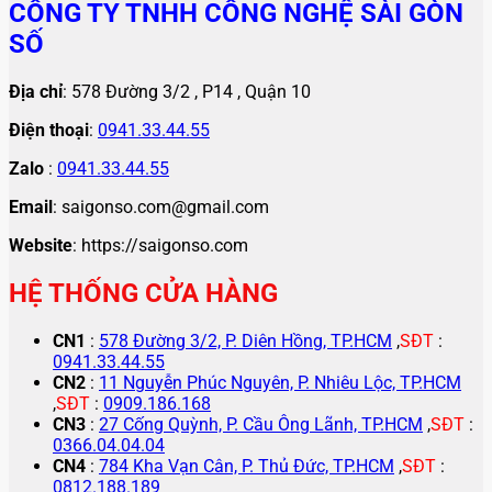
CÔNG TY TNHH CÔNG NGHỆ SÀI GÒN
SỐ
Địa chỉ
: 578 Đường 3/2 , P14 , Quận 10
Điện thoại
:
0941.33.44.55
Zalo
:
0941.33.44.55
Email
: saigonso.com@gmail.com
Website
: https://saigonso.com
HỆ THỐNG CỬA HÀNG
CN1
:
578 Đường 3/2, P. Diên Hồng, TP.HCM
,
SĐT
:
0941.33.44.55
CN2
:
11 Nguyễn Phúc Nguyên, P. Nhiêu Lộc, TP.HCM
,
SĐT
:
0909.186.168
CN3
:
27 Cống Quỳnh, P. Cầu Ông Lãnh, TP.HCM
,
SĐT
:
0366.04.04.04
CN4
:
784 Kha Vạn Cân, P. Thủ Đức, TP.HCM
,
SĐT
:
0812.188.189