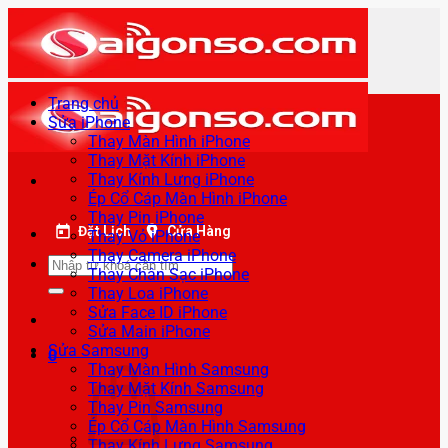
Bỏ
qua
nội
dung
Trang chủ
Sửa iPhone
Thay Màn Hình iPhone
Thay Mặt Kính iPhone
Thay Kính Lưng iPhone
Ép Cổ Cáp Màn Hình iPhone
Thay Pin iPhone
Đặt Lịch
Cửa Hàng
Thay Vỏ iPhone
Thay Camera iPhone
Tìm
Thay Chân Sạc iPhone
kiếm:
Thay Loa iPhone
Sửa Face ID iPhone
Sửa Main iPhone
Sửa Samsung
0
Thay Màn Hình Samsung
Thay Mặt Kính Samsung
Thay Pin Samsung
Ép Cổ Cáp Màn Hình Samsung
Thay Kính Lưng Samsung