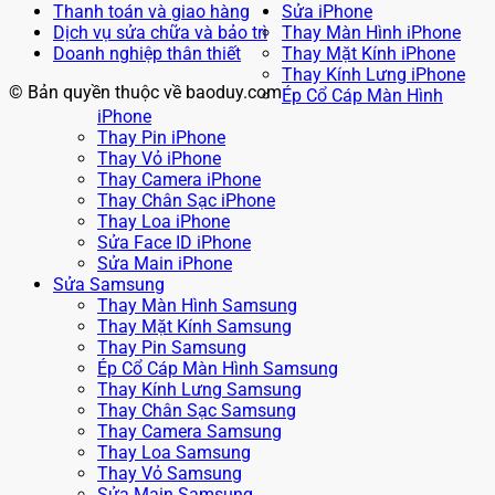
Thanh toán và giao hàng
Sửa iPhone
Dịch vụ sửa chữa và bảo trì
Thay Màn Hình iPhone
Doanh nghiệp thân thiết
Thay Mặt Kính iPhone
Thay Kính Lưng iPhone
© Bản quyền thuộc về baoduy.com
Ép Cổ Cáp Màn Hình
iPhone
Thay Pin iPhone
Thay Vỏ iPhone
Thay Camera iPhone
Thay Chân Sạc iPhone
Thay Loa iPhone
Sửa Face ID iPhone
Sửa Main iPhone
Sửa Samsung
Thay Màn Hình Samsung
Thay Mặt Kính Samsung
Thay Pin Samsung
Ép Cổ Cáp Màn Hình Samsung
Thay Kính Lưng Samsung
Thay Chân Sạc Samsung
Thay Camera Samsung
Thay Loa Samsung
Thay Vỏ Samsung
Sửa Main Samsung