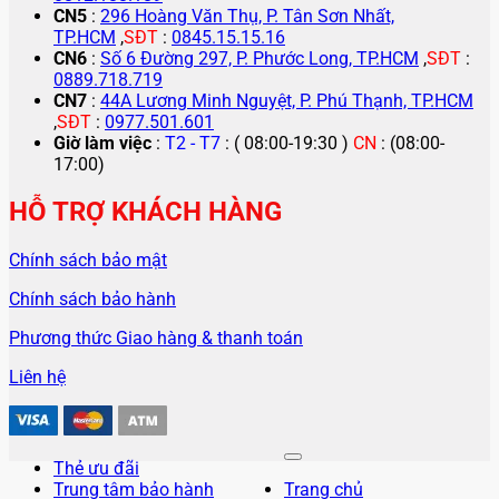
CN5
:
296 Hoàng Văn Thụ, P. Tân Sơn Nhất,
TP.HCM
,
SĐT
:
0845.15.15.16
CN6
:
Số 6 Đường 297, P. Phước Long, TP.HCM
,
SĐT
:
0889.718.719
CN7
:
44A Lương Minh Nguyệt, P. Phú Thạnh, TP.HCM
,
SĐT
:
0977.501.601
Giờ làm việc
:
T2 - T7
: ( 08:00-19:30 )
CN
: (08:00-
17:00)
HỖ TRỢ KHÁCH HÀNG
Chính sách bảo mật
Chính sách bảo hành
Phương thức Giao hàng & thanh toán
Liên hệ
Thẻ ưu đãi
Trung tâm bảo hành
Trang chủ