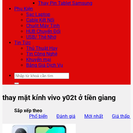
Thay Pin Tablet Samsung
Phụ Kiện
Sạc Laptop
Cable Kết Nối
Chuột Máy Tính
HUB Chuyển Đổi
USB/ Thẻ Nhớ
Tin Tức
Thủ Thuật Hay
Tin Công Nghệ
Khuyến mại
Bảng Giá Dịch Vụ
Tìm
kiếm:
thay mặt kính vivo y02t ở tiền giang
Sắp xếp theo
Phổ biến
Đánh giá
Mới nhất
Giá thấp 