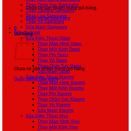
Thay Chân Sạc Samsung
Chưa có sản phẩm trong giỏ hàng.
Thay Camera Samsung
Thay Loa Samsung
Quay trở lại cửa hàng
Thay Vỏ Samsung
Sửa Main Samsung
0
Sửa Android
Giỏ hàng
Sửa Điện Thoại Oppo
Thay Màn Hình Oppo
Thay Mặt Kính Oppo
Thay Pin Oppo
Thay Vỏ Oppo
Thay Chân Sạc Oppo
Chưa có sản phẩm trong giỏ hàng.
Sửa Main Oppo
Sửa Điện Thoại Xiaomi
Quay trở lại cửa hàng
Thay Màn Hình Xiaomi
Thay Mặt Kính Xiaomi
Thay Pin Xiaomi
Thay Chân Sạc Xiaomi
Thay Vỏ Xiaomi
Sửa Main Xiaomi
Sửa Điện Thoại Vivo
Thay Màn Hình Vivo
Thay Mặt Kính Vivo