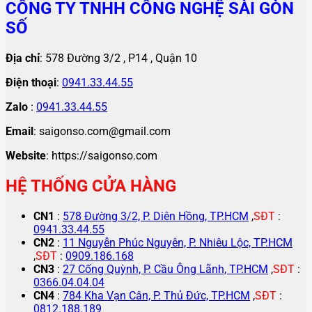
CÔNG TY TNHH CÔNG NGHỆ SÀI GÒN
SỐ
Địa chỉ
: 578 Đường 3/2 , P14 , Quận 10
Điện thoại
:
0941.33.44.55
Zalo
:
0941.33.44.55
Email
: saigonso.com@gmail.com
Website
: https://saigonso.com
HỆ THỐNG CỬA HÀNG
CN1
:
578 Đường 3/2, P. Diên Hồng, TP.HCM
,
SĐT
:
0941.33.44.55
CN2
:
11 Nguyễn Phúc Nguyên, P. Nhiêu Lộc, TP.HCM
,
SĐT
:
0909.186.168
CN3
:
27 Cống Quỳnh, P. Cầu Ông Lãnh, TP.HCM
,
SĐT
:
0366.04.04.04
CN4
:
784 Kha Vạn Cân, P. Thủ Đức, TP.HCM
,
SĐT
:
0812.188.189