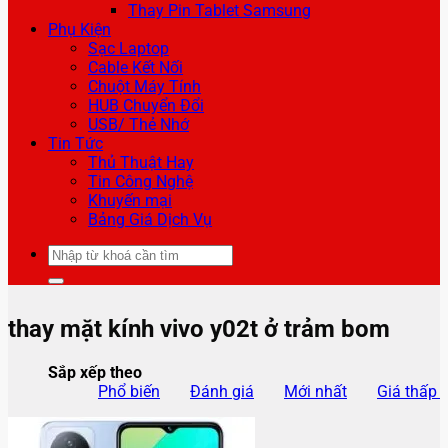
Thay Pin Tablet Samsung
Phụ Kiện
Sạc Laptop
Cable Kết Nối
Chuột Máy Tính
HUB Chuyển Đổi
USB/ Thẻ Nhớ
Tin Tức
Thủ Thuật Hay
Tin Công Nghệ
Khuyến mại
Bảng Giá Dịch Vụ
Tìm
kiếm:
thay mặt kính vivo y02t ở trảm bom
Sắp xếp theo
Phổ biến
Đánh giá
Mới nhất
Giá thấp 