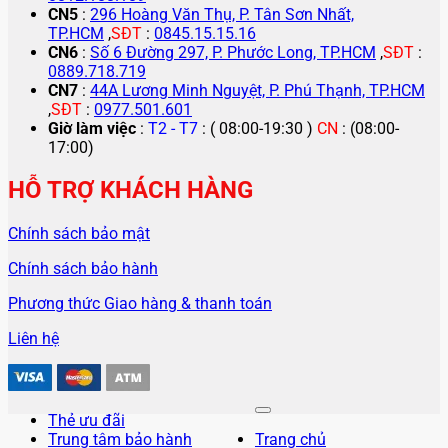
CN5
:
296 Hoàng Văn Thụ, P. Tân Sơn Nhất,
TP.HCM
,
SĐT
:
0845.15.15.16
CN6
:
Số 6 Đường 297, P. Phước Long, TP.HCM
,
SĐT
:
0889.718.719
CN7
:
44A Lương Minh Nguyệt, P. Phú Thạnh, TP.HCM
,
SĐT
:
0977.501.601
Giờ làm việc
:
T2 - T7
: ( 08:00-19:30 )
CN
: (08:00-
17:00)
HỖ TRỢ KHÁCH HÀNG
Chính sách bảo mật
Chính sách bảo hành
Phương thức Giao hàng & thanh toán
Liên hệ
Thẻ ưu đãi
Trung tâm bảo hành
Trang chủ