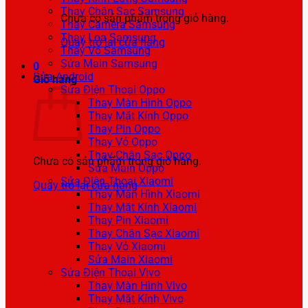
Thay Chân Sạc Samsung
Chưa có sản phẩm trong giỏ hàng.
Thay Camera Samsung
Thay Loa Samsung
Quay trở lại cửa hàng
Thay Vỏ Samsung
Sửa Main Samsung
0
Sửa Android
Giỏ hàng
Sửa Điện Thoại Oppo
Thay Màn Hình Oppo
Thay Mặt Kính Oppo
Thay Pin Oppo
Thay Vỏ Oppo
Thay Chân Sạc Oppo
Chưa có sản phẩm trong giỏ hàng.
Sửa Main Oppo
Sửa Điện Thoại Xiaomi
Quay trở lại cửa hàng
Thay Màn Hình Xiaomi
Thay Mặt Kính Xiaomi
Thay Pin Xiaomi
Thay Chân Sạc Xiaomi
Thay Vỏ Xiaomi
Sửa Main Xiaomi
Sửa Điện Thoại Vivo
Thay Màn Hình Vivo
Thay Mặt Kính Vivo