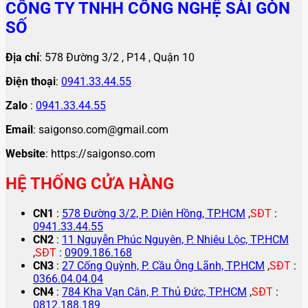
CÔNG TY TNHH CÔNG NGHỆ SÀI GÒN
SỐ
Địa chỉ
: 578 Đường 3/2 , P14 , Quận 10
Điện thoại
:
0941.33.44.55
Zalo
:
0941.33.44.55
Email
: saigonso.com@gmail.com
Website
: https://saigonso.com
HỆ THỐNG CỬA HÀNG
CN1
:
578 Đường 3/2, P. Diên Hồng, TP.HCM
,
SĐT
:
0941.33.44.55
CN2
:
11 Nguyễn Phúc Nguyên, P. Nhiêu Lộc, TP.HCM
,
SĐT
:
0909.186.168
CN3
:
27 Cống Quỳnh, P. Cầu Ông Lãnh, TP.HCM
,
SĐT
:
0366.04.04.04
CN4
:
784 Kha Vạn Cân, P. Thủ Đức, TP.HCM
,
SĐT
:
0812.188.189