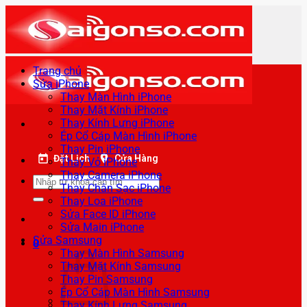
Bỏ
qua
nội
dung
Trang chủ
Sửa iPhone
Thay Màn Hình iPhone
Thay Mặt Kính iPhone
Thay Kính Lưng iPhone
Ép Cổ Cáp Màn Hình iPhone
Thay Pin iPhone
Đặt Lịch
Cửa Hàng
Thay Vỏ iPhone
Thay Camera iPhone
Tìm
Thay Chân Sạc iPhone
kiếm:
Thay Loa iPhone
Sửa Face ID iPhone
Sửa Main iPhone
Sửa Samsung
0
Thay Màn Hình Samsung
Thay Mặt Kính Samsung
Thay Pin Samsung
Ép Cổ Cáp Màn Hình Samsung
Thay Kính Lưng Samsung