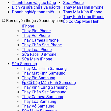
Thanh toán và giao hàng
Sửa iPhone
Dịch vụ sửa chữa và bảo trì
Thay Màn Hình iPhone
Doanh nghiệp thân thiết
Thay Mặt Kính iPhone
Thay Kính Lưng iPhone
© Bản quyền thuộc về baoduy.com
Ép Cổ Cáp Màn Hình
iPhone
Thay Pin iPhone
Thay Vỏ iPhone
Thay Camera iPhone
Thay Chân Sạc iPhone
Thay Loa iPhone
Sửa Face ID iPhone
Sửa Main iPhone
Sửa Samsung
Thay Màn Hình Samsung
Thay Mặt Kính Samsung
Thay Pin Samsung
Ép Cổ Cáp Màn Hình Samsung
Thay Kính Lưng Samsung
Thay Chân Sạc Samsung
Thay Camera Samsung
Thay Loa Samsung
Thay Vỏ Samsung
Sửa Main Samsung