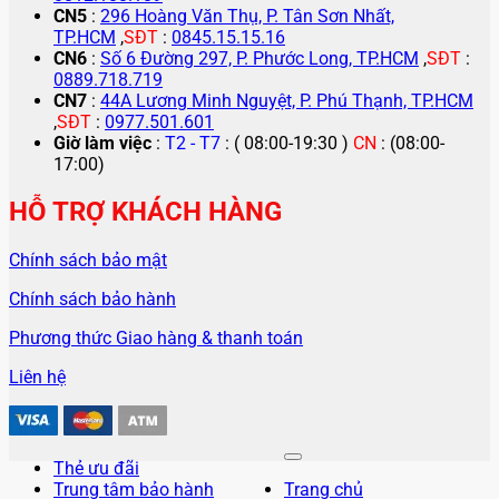
CN5
:
296 Hoàng Văn Thụ, P. Tân Sơn Nhất,
TP.HCM
,
SĐT
:
0845.15.15.16
CN6
:
Số 6 Đường 297, P. Phước Long, TP.HCM
,
SĐT
:
0889.718.719
CN7
:
44A Lương Minh Nguyệt, P. Phú Thạnh, TP.HCM
,
SĐT
:
0977.501.601
Giờ làm việc
:
T2 - T7
: ( 08:00-19:30 )
CN
: (08:00-
17:00)
HỖ TRỢ KHÁCH HÀNG
Chính sách bảo mật
Chính sách bảo hành
Phương thức Giao hàng & thanh toán
Liên hệ
Thẻ ưu đãi
Trung tâm bảo hành
Trang chủ