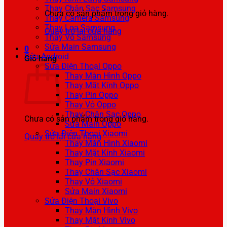
Thay Chân Sạc Samsung
Chưa có sản phẩm trong giỏ hàng.
Thay Camera Samsung
Thay Loa Samsung
Quay trở lại cửa hàng
Thay Vỏ Samsung
Sửa Main Samsung
0
Sửa Android
Giỏ hàng
Sửa Điện Thoại Oppo
Thay Màn Hình Oppo
Thay Mặt Kính Oppo
Thay Pin Oppo
Thay Vỏ Oppo
Thay Chân Sạc Oppo
Chưa có sản phẩm trong giỏ hàng.
Sửa Main Oppo
Sửa Điện Thoại Xiaomi
Quay trở lại cửa hàng
Thay Màn Hình Xiaomi
Thay Mặt Kính Xiaomi
Thay Pin Xiaomi
Thay Chân Sạc Xiaomi
Thay Vỏ Xiaomi
Sửa Main Xiaomi
Sửa Điện Thoại Vivo
Thay Màn Hình Vivo
Thay Mặt Kính Vivo