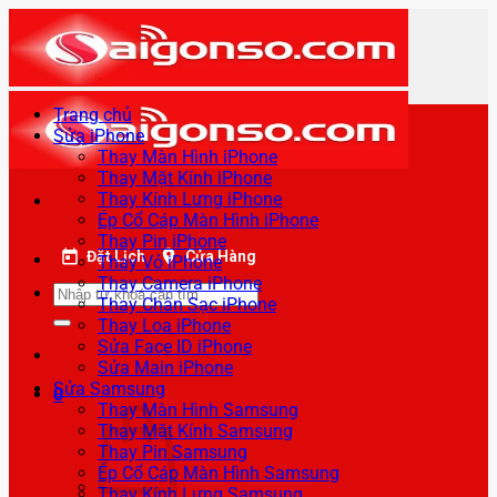
Bỏ
qua
nội
dung
Trang chủ
Sửa iPhone
Thay Màn Hình iPhone
Thay Mặt Kính iPhone
Thay Kính Lưng iPhone
Ép Cổ Cáp Màn Hình iPhone
Thay Pin iPhone
Đặt Lịch
Cửa Hàng
Thay Vỏ iPhone
Thay Camera iPhone
Tìm
Thay Chân Sạc iPhone
kiếm:
Thay Loa iPhone
Sửa Face ID iPhone
Sửa Main iPhone
Sửa Samsung
0
Thay Màn Hình Samsung
Thay Mặt Kính Samsung
Thay Pin Samsung
Ép Cổ Cáp Màn Hình Samsung
Thay Kính Lưng Samsung