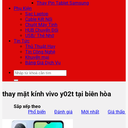
Thay Pin Tablet Samsung
Phụ Kiện
Sạc Laptop
Cable Kết Nối
Chuột Máy Tính
HUB Chuyển Đổi
USB/ Thẻ Nhớ
Tin Tức
Thủ Thuật Hay
Tin Công Nghệ
Khuyến mại
Bảng Giá Dịch Vụ
Tìm
kiếm:
thay mặt kính vivo y02t tại biên hòa
Sắp xếp theo
Phổ biến
Đánh giá
Mới nhất
Giá thấp 