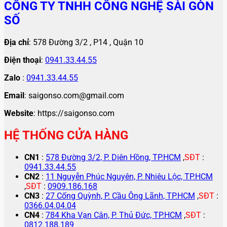
CÔNG TY TNHH CÔNG NGHỆ SÀI GÒN
SỐ
Địa chỉ
: 578 Đường 3/2 , P14 , Quận 10
Điện thoại
:
0941.33.44.55
Zalo
:
0941.33.44.55
Email
: saigonso.com@gmail.com
Website
: https://saigonso.com
HỆ THỐNG CỬA HÀNG
CN1
:
578 Đường 3/2, P. Diên Hồng, TP.HCM
,
SĐT
:
0941.33.44.55
CN2
:
11 Nguyễn Phúc Nguyên, P. Nhiêu Lộc, TP.HCM
,
SĐT
:
0909.186.168
CN3
:
27 Cống Quỳnh, P. Cầu Ông Lãnh, TP.HCM
,
SĐT
:
0366.04.04.04
CN4
:
784 Kha Vạn Cân, P. Thủ Đức, TP.HCM
,
SĐT
:
0812.188.189