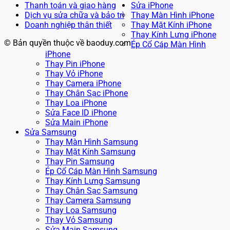
Thanh toán và giao hàng
Sửa iPhone
Dịch vụ sửa chữa và bảo trì
Thay Màn Hình iPhone
Doanh nghiệp thân thiết
Thay Mặt Kính iPhone
Thay Kính Lưng iPhone
© Bản quyền thuộc về baoduy.com
Ép Cổ Cáp Màn Hình
iPhone
Thay Pin iPhone
Thay Vỏ iPhone
Thay Camera iPhone
Thay Chân Sạc iPhone
Thay Loa iPhone
Sửa Face ID iPhone
Sửa Main iPhone
Sửa Samsung
Thay Màn Hình Samsung
Thay Mặt Kính Samsung
Thay Pin Samsung
Ép Cổ Cáp Màn Hình Samsung
Thay Kính Lưng Samsung
Thay Chân Sạc Samsung
Thay Camera Samsung
Thay Loa Samsung
Thay Vỏ Samsung
Sửa Main Samsung