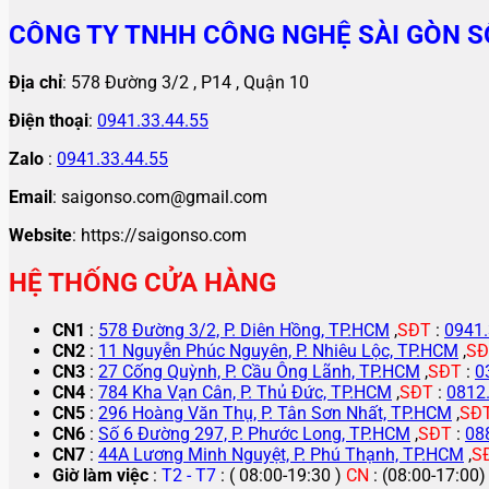
CÔNG TY TNHH CÔNG NGHỆ SÀI GÒN S
Địa chỉ
: 578 Đường 3/2 , P14 , Quận 10
Điện thoại
:
0941.33.44.55
Zalo
:
0941.33.44.55
Email
: saigonso.com@gmail.com
Website
: https://saigonso.com
HỆ THỐNG CỬA HÀNG
CN1
:
578 Đường 3/2, P. Diên Hồng, TP.HCM
,
SĐT
:
0941.
CN2
:
11 Nguyễn Phúc Nguyên, P. Nhiêu Lộc, TP.HCM
,
SĐ
CN3
:
27 Cống Quỳnh, P. Cầu Ông Lãnh, TP.HCM
,
SĐT
:
0
CN4
:
784 Kha Vạn Cân, P. Thủ Đức, TP.HCM
,
SĐT
:
0812
CN5
:
296 Hoàng Văn Thụ, P. Tân Sơn Nhất, TP.HCM
,
SĐ
CN6
:
Số 6 Đường 297, P. Phước Long, TP.HCM
,
SĐT
:
08
CN7
:
44A Lương Minh Nguyệt, P. Phú Thạnh, TP.HCM
,
S
Giờ làm việc
:
T2 - T7
: ( 08:00-19:30 )
CN
: (08:00-17:00)