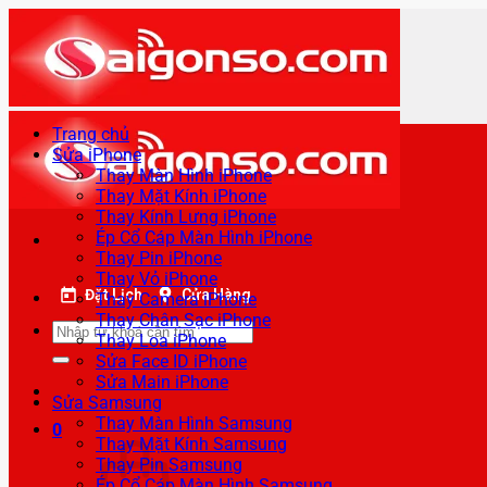
Bỏ
qua
nội
dung
Trang chủ
Sửa iPhone
Thay Màn Hình iPhone
Thay Mặt Kính iPhone
Thay Kính Lưng iPhone
Ép Cổ Cáp Màn Hình iPhone
Thay Pin iPhone
Thay Vỏ iPhone
Đặt Lịch
Cửa Hàng
Thay Camera iPhone
Thay Chân Sạc iPhone
Tìm
Thay Loa iPhone
kiếm:
Sửa Face ID iPhone
Sửa Main iPhone
Sửa Samsung
Thay Màn Hình Samsung
0
Thay Mặt Kính Samsung
Thay Pin Samsung
Ép Cổ Cáp Màn Hình Samsung