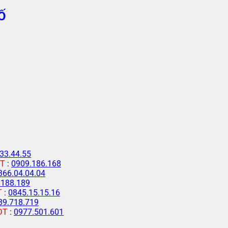
Ố
33.44.55
T
:
0909.186.168
366.04.04.04
.188.189
T
:
0845.15.15.16
89.718.719
ĐT
:
0977.501.601