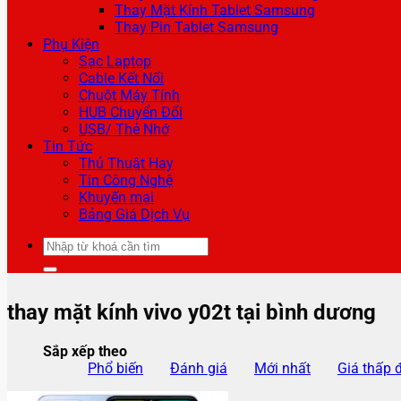
Thay Mặt Kính Tablet Samsung
Thay Pin Tablet Samsung
Phụ Kiện
Sạc Laptop
Cable Kết Nối
Chuột Máy Tính
HUB Chuyển Đổi
USB/ Thẻ Nhớ
Tin Tức
Thủ Thuật Hay
Tin Công Nghệ
Khuyến mại
Bảng Giá Dịch Vụ
Tìm
kiếm:
thay mặt kính vivo y02t tại bình dương
Sắp xếp theo
Phổ biến
Đánh giá
Mới nhất
Giá thấp 