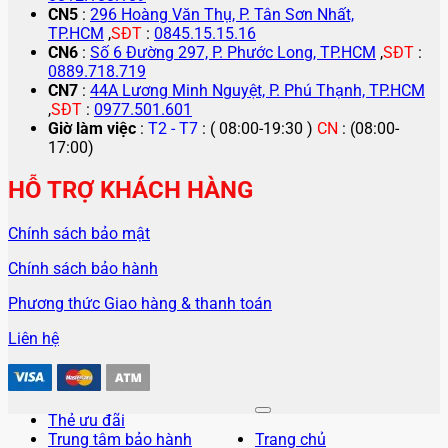
CN5
:
296 Hoàng Văn Thụ, P. Tân Sơn Nhất,
TP.HCM
,
SĐT
:
0845.15.15.16
CN6
:
Số 6 Đường 297, P. Phước Long, TP.HCM
,
SĐT
:
0889.718.719
CN7
:
44A Lương Minh Nguyệt, P. Phú Thạnh, TP.HCM
,
SĐT
:
0977.501.601
Giờ làm việc
:
T2 - T7
: ( 08:00-19:30 )
CN
: (08:00-
17:00)
HỖ TRỢ KHÁCH HÀNG
Chính sách bảo mật
Chính sách bảo hành
Phương thức Giao hàng & thanh toán
Liên hệ
Thẻ ưu đãi
Trung tâm bảo hành
Trang chủ