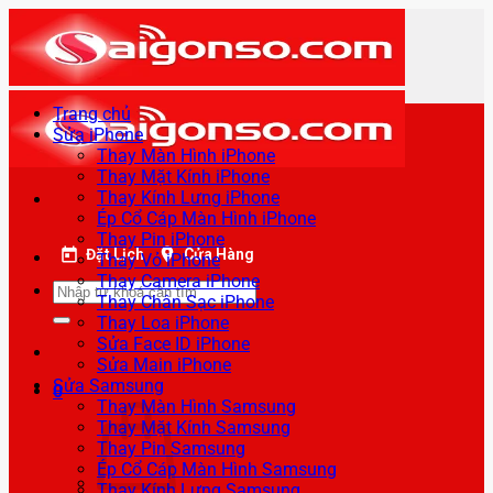
Bỏ
qua
nội
dung
Trang chủ
Sửa iPhone
Thay Màn Hình iPhone
Thay Mặt Kính iPhone
Thay Kính Lưng iPhone
Ép Cổ Cáp Màn Hình iPhone
Thay Pin iPhone
Đặt Lịch
Cửa Hàng
Thay Vỏ iPhone
Thay Camera iPhone
Tìm
Thay Chân Sạc iPhone
kiếm:
Thay Loa iPhone
Sửa Face ID iPhone
Sửa Main iPhone
Sửa Samsung
0
Thay Màn Hình Samsung
Thay Mặt Kính Samsung
Thay Pin Samsung
Ép Cổ Cáp Màn Hình Samsung
Thay Kính Lưng Samsung