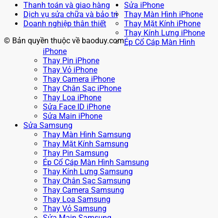
Thanh toán và giao hàng
Sửa iPhone
Dịch vụ sửa chữa và bảo trì
Thay Màn Hình iPhone
Doanh nghiệp thân thiết
Thay Mặt Kính iPhone
Thay Kính Lưng iPhone
© Bản quyền thuộc về baoduy.com
Ép Cổ Cáp Màn Hình
iPhone
Thay Pin iPhone
Thay Vỏ iPhone
Thay Camera iPhone
Thay Chân Sạc iPhone
Thay Loa iPhone
Sửa Face ID iPhone
Sửa Main iPhone
Sửa Samsung
Thay Màn Hình Samsung
Thay Mặt Kính Samsung
Thay Pin Samsung
Ép Cổ Cáp Màn Hình Samsung
Thay Kính Lưng Samsung
Thay Chân Sạc Samsung
Thay Camera Samsung
Thay Loa Samsung
Thay Vỏ Samsung
Sửa Main Samsung