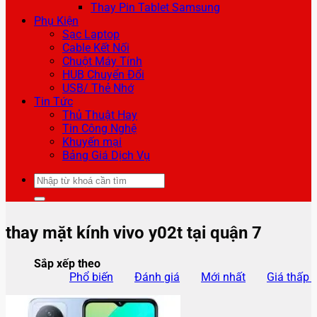
Thay Pin Tablet Samsung
Phụ Kiện
Sạc Laptop
Cable Kết Nối
Chuột Máy Tính
HUB Chuyển Đổi
USB/ Thẻ Nhớ
Tin Tức
Thủ Thuật Hay
Tin Công Nghệ
Khuyến mại
Bảng Giá Dịch Vụ
Tìm
kiếm:
thay mặt kính vivo y02t tại quận 7
Sắp xếp theo
Phổ biến
Đánh giá
Mới nhất
Giá thấp 