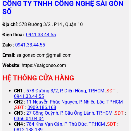
CÔNG TY TNHH CÔNG NGHỆ SÀI GÒN
SỐ
Địa chỉ
: 578 Đường 3/2 , P14 , Quận 10
Điện thoại
:
0941.33.44.55
Zalo
:
0941.33.44.55
Email
: saigonso.com@gmail.com
Website
: https://saigonso.com
HỆ THỐNG CỬA HÀNG
CN1
:
578 Đường 3/2, P. Diên Hồng, TP.HCM
,
SĐT
:
0941.33.44.55
CN2
:
11 Nguyễn Phúc Nguyên, P. Nhiêu Lộc, TP.HCM
,
SĐT
:
0909.186.168
CN3
:
27 Cống Quỳnh, P. Cầu Ông Lãnh, TP.HCM
,
SĐT
:
0366.04.04.04
CN4
:
784 Kha Vạn Cân, P. Thủ Đức, TP.HCM
,
SĐT
:
0812.188.189