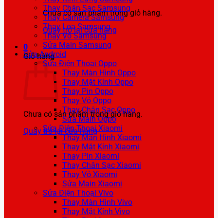
Thay Chân Sạc Samsung
Chưa có sản phẩm trong giỏ hàng.
Thay Camera Samsung
Thay Loa Samsung
Quay trở lại cửa hàng
Thay Vỏ Samsung
Sửa Main Samsung
0
Sửa Android
Giỏ hàng
Sửa Điện Thoại Oppo
Thay Màn Hình Oppo
Thay Mặt Kính Oppo
Thay Pin Oppo
Thay Vỏ Oppo
Thay Chân Sạc Oppo
Chưa có sản phẩm trong giỏ hàng.
Sửa Main Oppo
Sửa Điện Thoại Xiaomi
Quay trở lại cửa hàng
Thay Màn Hình Xiaomi
Thay Mặt Kính Xiaomi
Thay Pin Xiaomi
Thay Chân Sạc Xiaomi
Thay Vỏ Xiaomi
Sửa Main Xiaomi
Sửa Điện Thoại Vivo
Thay Màn Hình Vivo
Thay Mặt Kính Vivo