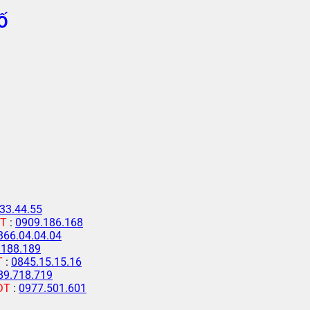
Ố
33.44.55
T
:
0909.186.168
366.04.04.04
.188.189
T
:
0845.15.15.16
89.718.719
ĐT
:
0977.501.601