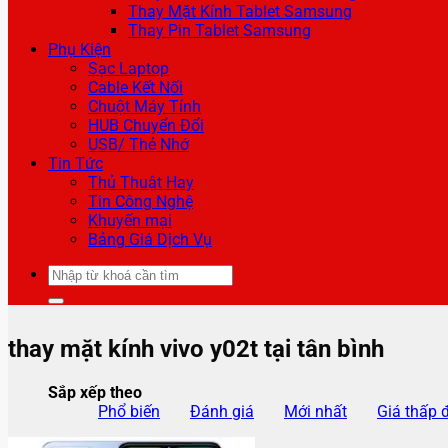
Thay Mặt Kính Tablet Samsung
Thay Pin Tablet Samsung
Phụ Kiện
Sạc Laptop
Cable Kết Nối
Chuột Máy Tính
HUB Chuyển Đổi
USB/ Thẻ Nhớ
Tin Tức
Thủ Thuật Hay
Tin Công Nghệ
Khuyến mại
Bảng Giá Dịch Vụ
Tìm
kiếm:
thay mặt kính vivo y02t tại tân bình
Sắp xếp theo
Phổ biến
Đánh giá
Mới nhất
Giá thấp 