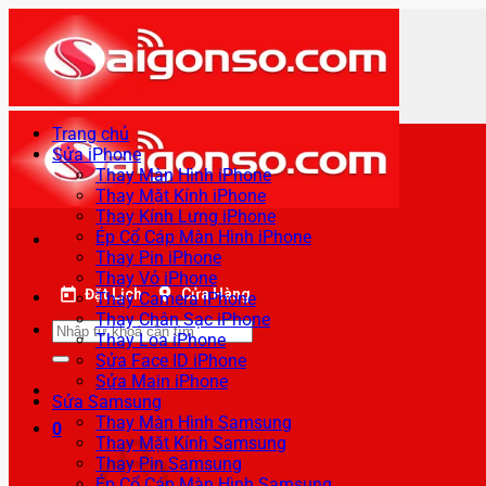
Bỏ
qua
nội
dung
Trang chủ
Sửa iPhone
Thay Màn Hình iPhone
Thay Mặt Kính iPhone
Thay Kính Lưng iPhone
Ép Cổ Cáp Màn Hình iPhone
Thay Pin iPhone
Thay Vỏ iPhone
Đặt Lịch
Cửa Hàng
Thay Camera iPhone
Thay Chân Sạc iPhone
Tìm
Thay Loa iPhone
kiếm:
Sửa Face ID iPhone
Sửa Main iPhone
Sửa Samsung
Thay Màn Hình Samsung
0
Thay Mặt Kính Samsung
Thay Pin Samsung
Ép Cổ Cáp Màn Hình Samsung