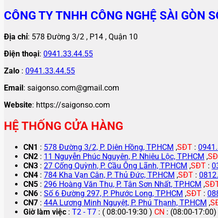
CÔNG TY TNHH CÔNG NGHỆ SÀI GÒN S
Địa chỉ
: 578 Đường 3/2 , P14 , Quận 10
Điện thoại
:
0941.33.44.55
Zalo
:
0941.33.44.55
Email
: saigonso.com@gmail.com
Website
: https://saigonso.com
HỆ THỐNG CỬA HÀNG
CN1
:
578 Đường 3/2, P. Diên Hồng, TP.HCM
,
SĐT
:
0941.
CN2
:
11 Nguyễn Phúc Nguyên, P. Nhiêu Lộc, TP.HCM
,
SĐ
CN3
:
27 Cống Quỳnh, P. Cầu Ông Lãnh, TP.HCM
,
SĐT
:
0
CN4
:
784 Kha Vạn Cân, P. Thủ Đức, TP.HCM
,
SĐT
:
0812
CN5
:
296 Hoàng Văn Thụ, P. Tân Sơn Nhất, TP.HCM
,
SĐ
CN6
:
Số 6 Đường 297, P. Phước Long, TP.HCM
,
SĐT
:
08
CN7
:
44A Lương Minh Nguyệt, P. Phú Thạnh, TP.HCM
,
S
Giờ làm việc
:
T2 - T7
: ( 08:00-19:30 )
CN
: (08:00-17:00)