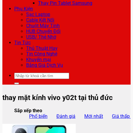
Thay Pin Tablet Samsung
Phụ Kiện
Sạc Laptop
Cable Kết Nối
Chuột Máy Tính
HUB Chuyển Đổi
USB/ Thẻ Nhớ
Tin Tức
Thủ Thuật Hay
Tin Công Nghệ
Khuyến mại
Bảng Giá Dịch Vụ
Tìm
kiếm:
thay mặt kính vivo y02t tại thủ đức
Sắp xếp theo
Phổ biến
Đánh giá
Mới nhất
Giá thấp 