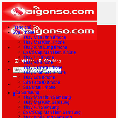
Bỏ
qua
nội
dung
Trang chủ
Sửa iPhone
Thay Màn Hình iPhone
Thay Mặt Kính iPhone
Thay Kính Lưng iPhone
Ép Cổ Cáp Màn Hình iPhone
Thay Pin iPhone
Đặt Lịch
Cửa Hàng
Thay Vỏ iPhone
Thay Camera iPhone
Tìm
Thay Chân Sạc iPhone
kiếm:
Thay Loa iPhone
Sửa Face ID iPhone
Sửa Main iPhone
Sửa Samsung
0
Thay Màn Hình Samsung
Thay Mặt Kính Samsung
Thay Pin Samsung
Ép Cổ Cáp Màn Hình Samsung
Thay Kính Lưng Samsung