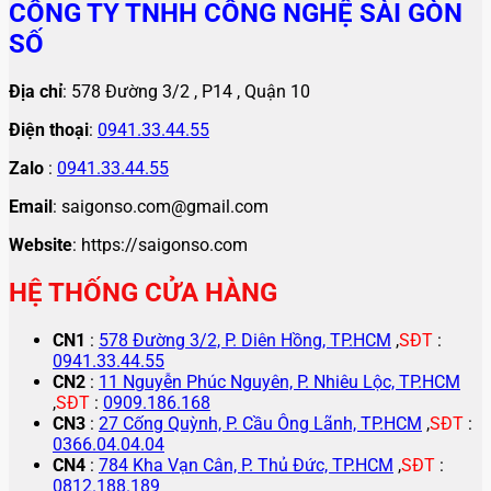
CÔNG TY TNHH CÔNG NGHỆ SÀI GÒN
SỐ
Địa chỉ
: 578 Đường 3/2 , P14 , Quận 10
Điện thoại
:
0941.33.44.55
Zalo
:
0941.33.44.55
Email
: saigonso.com@gmail.com
Website
: https://saigonso.com
HỆ THỐNG CỬA HÀNG
CN1
:
578 Đường 3/2, P. Diên Hồng, TP.HCM
,
SĐT
:
0941.33.44.55
CN2
:
11 Nguyễn Phúc Nguyên, P. Nhiêu Lộc, TP.HCM
,
SĐT
:
0909.186.168
CN3
:
27 Cống Quỳnh, P. Cầu Ông Lãnh, TP.HCM
,
SĐT
:
0366.04.04.04
CN4
:
784 Kha Vạn Cân, P. Thủ Đức, TP.HCM
,
SĐT
:
0812.188.189