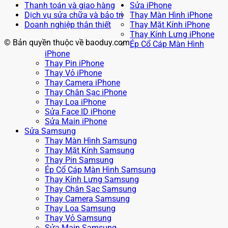
Thanh toán và giao hàng
Sửa iPhone
Dịch vụ sửa chữa và bảo trì
Thay Màn Hình iPhone
Doanh nghiệp thân thiết
Thay Mặt Kính iPhone
Thay Kính Lưng iPhone
© Bản quyền thuộc về baoduy.com
Ép Cổ Cáp Màn Hình
iPhone
Thay Pin iPhone
Thay Vỏ iPhone
Thay Camera iPhone
Thay Chân Sạc iPhone
Thay Loa iPhone
Sửa Face ID iPhone
Sửa Main iPhone
Sửa Samsung
Thay Màn Hình Samsung
Thay Mặt Kính Samsung
Thay Pin Samsung
Ép Cổ Cáp Màn Hình Samsung
Thay Kính Lưng Samsung
Thay Chân Sạc Samsung
Thay Camera Samsung
Thay Loa Samsung
Thay Vỏ Samsung
Sửa Main Samsung