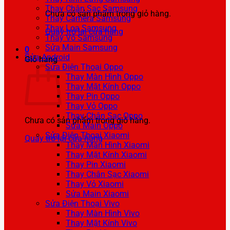
Thay Chân Sạc Samsung
Chưa có sản phẩm trong giỏ hàng.
Thay Camera Samsung
Thay Loa Samsung
Quay trở lại cửa hàng
Thay Vỏ Samsung
Sửa Main Samsung
0
Sửa Android
Giỏ hàng
Sửa Điện Thoại Oppo
Thay Màn Hình Oppo
Thay Mặt Kính Oppo
Thay Pin Oppo
Thay Vỏ Oppo
Thay Chân Sạc Oppo
Chưa có sản phẩm trong giỏ hàng.
Sửa Main Oppo
Sửa Điện Thoại Xiaomi
Quay trở lại cửa hàng
Thay Màn Hình Xiaomi
Thay Mặt Kính Xiaomi
Thay Pin Xiaomi
Thay Chân Sạc Xiaomi
Thay Vỏ Xiaomi
Sửa Main Xiaomi
Sửa Điện Thoại Vivo
Thay Màn Hình Vivo
Thay Mặt Kính Vivo