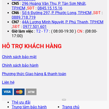
CN5
:
296 Hoàng Văn Thụ, P. Tân Sơn Nhất,
TP.HCM
,
SĐT
:
0845.15.15.16
CN6
:
Số 6 Đường 297, P. Phước Long, TP.HCM
,
SĐT
:
0889.718.719
CN7
:
44A Lương Minh Nguyệt, P. Phú Thạnh, TP.HCM
,
SĐT
:
0977.501.601
Giờ làm việc
:
T2 - T7
: ( 08:00-19:30 )
CN
: (08:00-
17:00)
HỖ TRỢ KHÁCH HÀNG
Chính sách bảo mật
Chính sách bảo hành
Phương thức Giao hàng & thanh toán
Liên hệ
Thẻ ưu đãi
Trung tâm bảo hành
Trang chủ