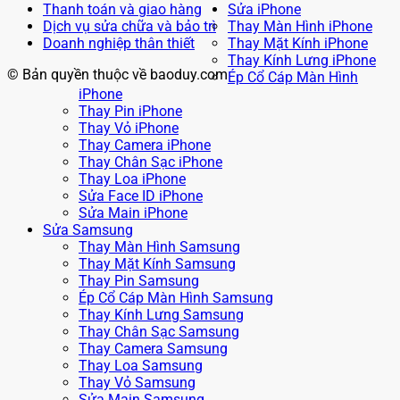
Thanh toán và giao hàng
Sửa iPhone
Dịch vụ sửa chữa và bảo trì
Thay Màn Hình iPhone
Doanh nghiệp thân thiết
Thay Mặt Kính iPhone
Thay Kính Lưng iPhone
© Bản quyền thuộc về baoduy.com
Ép Cổ Cáp Màn Hình
iPhone
Thay Pin iPhone
Thay Vỏ iPhone
Thay Camera iPhone
Thay Chân Sạc iPhone
Thay Loa iPhone
Sửa Face ID iPhone
Sửa Main iPhone
Sửa Samsung
Thay Màn Hình Samsung
Thay Mặt Kính Samsung
Thay Pin Samsung
Ép Cổ Cáp Màn Hình Samsung
Thay Kính Lưng Samsung
Thay Chân Sạc Samsung
Thay Camera Samsung
Thay Loa Samsung
Thay Vỏ Samsung
Sửa Main Samsung