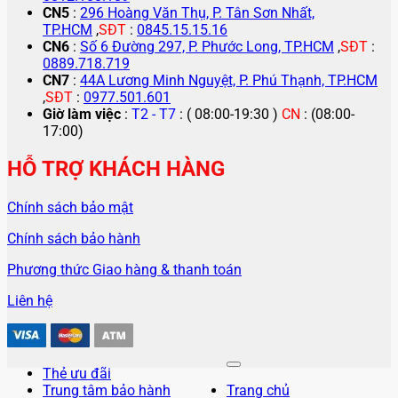
CN5
:
296 Hoàng Văn Thụ, P. Tân Sơn Nhất,
TP.HCM
,
SĐT
:
0845.15.15.16
CN6
:
Số 6 Đường 297, P. Phước Long, TP.HCM
,
SĐT
:
0889.718.719
CN7
:
44A Lương Minh Nguyệt, P. Phú Thạnh, TP.HCM
,
SĐT
:
0977.501.601
Giờ làm việc
:
T2 - T7
: ( 08:00-19:30 )
CN
: (08:00-
17:00)
HỖ TRỢ KHÁCH HÀNG
Chính sách bảo mật
Chính sách bảo hành
Phương thức Giao hàng & thanh toán
Liên hệ
Thẻ ưu đãi
Trung tâm bảo hành
Trang chủ