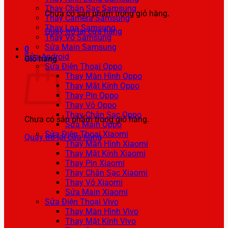
Thay Chân Sạc Samsung
Chưa có sản phẩm trong giỏ hàng.
Thay Camera Samsung
Thay Loa Samsung
Quay trở lại cửa hàng
Thay Vỏ Samsung
Sửa Main Samsung
0
Sửa Android
Giỏ hàng
Sửa Điện Thoại Oppo
Thay Màn Hình Oppo
Thay Mặt Kính Oppo
Thay Pin Oppo
Thay Vỏ Oppo
Thay Chân Sạc Oppo
Chưa có sản phẩm trong giỏ hàng.
Sửa Main Oppo
Sửa Điện Thoại Xiaomi
Quay trở lại cửa hàng
Thay Màn Hình Xiaomi
Thay Mặt Kính Xiaomi
Thay Pin Xiaomi
Thay Chân Sạc Xiaomi
Thay Vỏ Xiaomi
Sửa Main Xiaomi
Sửa Điện Thoại Vivo
Thay Màn Hình Vivo
Thay Mặt Kính Vivo