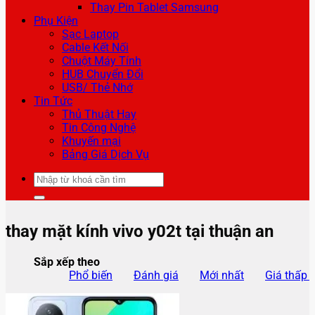
Thay Pin Tablet Samsung
Phụ Kiện
Sạc Laptop
Cable Kết Nối
Chuột Máy Tính
HUB Chuyển Đổi
USB/ Thẻ Nhớ
Tin Tức
Thủ Thuật Hay
Tin Công Nghệ
Khuyến mại
Bảng Giá Dịch Vụ
Tìm
kiếm:
thay mặt kính vivo y02t tại thuận an
Sắp xếp theo
Phổ biến
Đánh giá
Mới nhất
Giá thấp 