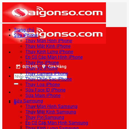
Bỏ
qua
nội
dung
Trang chủ
Sửa iPhone
Thay Màn Hình iPhone
Thay Mặt Kính iPhone
Thay Kính Lưng iPhone
Ép Cổ Cáp Màn Hình iPhone
Thay Pin iPhone
Đặt Lịch
Cửa Hàng
Thay Vỏ iPhone
Thay Camera iPhone
Tìm
Thay Chân Sạc iPhone
kiếm:
Thay Loa iPhone
Sửa Face ID iPhone
Sửa Main iPhone
Sửa Samsung
0
Thay Màn Hình Samsung
Thay Mặt Kính Samsung
Thay Pin Samsung
Ép Cổ Cáp Màn Hình Samsung
Thay Kính Lưng Samsung