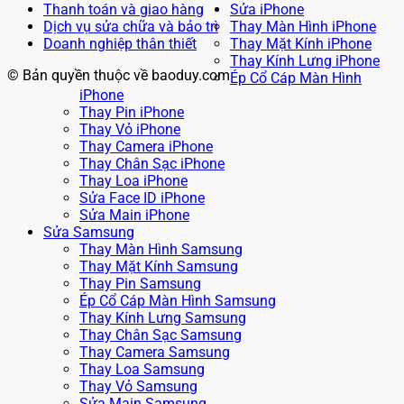
Thanh toán và giao hàng
Sửa iPhone
Dịch vụ sửa chữa và bảo trì
Thay Màn Hình iPhone
Doanh nghiệp thân thiết
Thay Mặt Kính iPhone
Thay Kính Lưng iPhone
© Bản quyền thuộc về baoduy.com
Ép Cổ Cáp Màn Hình
iPhone
Thay Pin iPhone
Thay Vỏ iPhone
Thay Camera iPhone
Thay Chân Sạc iPhone
Thay Loa iPhone
Sửa Face ID iPhone
Sửa Main iPhone
Sửa Samsung
Thay Màn Hình Samsung
Thay Mặt Kính Samsung
Thay Pin Samsung
Ép Cổ Cáp Màn Hình Samsung
Thay Kính Lưng Samsung
Thay Chân Sạc Samsung
Thay Camera Samsung
Thay Loa Samsung
Thay Vỏ Samsung
Sửa Main Samsung