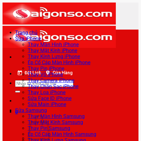
Bỏ
qua
nội
dung
Trang chủ
Sửa iPhone
Thay Màn Hình iPhone
Thay Mặt Kính iPhone
Thay Kính Lưng iPhone
Ép Cổ Cáp Màn Hình iPhone
Thay Pin iPhone
Đặt Lịch
Cửa Hàng
Thay Vỏ iPhone
Thay Camera iPhone
Tìm
Thay Chân Sạc iPhone
kiếm:
Thay Loa iPhone
Sửa Face ID iPhone
Sửa Main iPhone
Sửa Samsung
0
Thay Màn Hình Samsung
Thay Mặt Kính Samsung
Thay Pin Samsung
Ép Cổ Cáp Màn Hình Samsung
Thay Kính Lưng Samsung