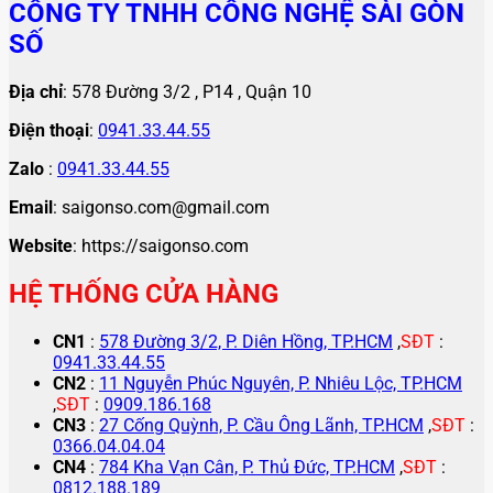
CÔNG TY TNHH CÔNG NGHỆ SÀI GÒN
SỐ
Địa chỉ
: 578 Đường 3/2 , P14 , Quận 10
Điện thoại
:
0941.33.44.55
Zalo
:
0941.33.44.55
Email
: saigonso.com@gmail.com
Website
: https://saigonso.com
HỆ THỐNG CỬA HÀNG
CN1
:
578 Đường 3/2, P. Diên Hồng, TP.HCM
,
SĐT
:
0941.33.44.55
CN2
:
11 Nguyễn Phúc Nguyên, P. Nhiêu Lộc, TP.HCM
,
SĐT
:
0909.186.168
CN3
:
27 Cống Quỳnh, P. Cầu Ông Lãnh, TP.HCM
,
SĐT
:
0366.04.04.04
CN4
:
784 Kha Vạn Cân, P. Thủ Đức, TP.HCM
,
SĐT
:
0812.188.189