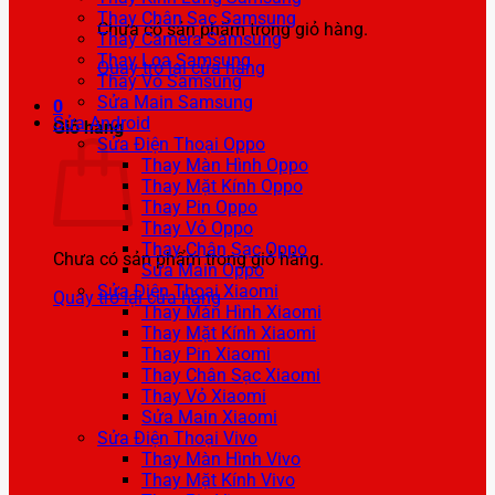
Thay Chân Sạc Samsung
Chưa có sản phẩm trong giỏ hàng.
Thay Camera Samsung
Thay Loa Samsung
Quay trở lại cửa hàng
Thay Vỏ Samsung
Sửa Main Samsung
0
Sửa Android
Giỏ hàng
Sửa Điện Thoại Oppo
Thay Màn Hình Oppo
Thay Mặt Kính Oppo
Thay Pin Oppo
Thay Vỏ Oppo
Thay Chân Sạc Oppo
Chưa có sản phẩm trong giỏ hàng.
Sửa Main Oppo
Sửa Điện Thoại Xiaomi
Quay trở lại cửa hàng
Thay Màn Hình Xiaomi
Thay Mặt Kính Xiaomi
Thay Pin Xiaomi
Thay Chân Sạc Xiaomi
Thay Vỏ Xiaomi
Sửa Main Xiaomi
Sửa Điện Thoại Vivo
Thay Màn Hình Vivo
Thay Mặt Kính Vivo