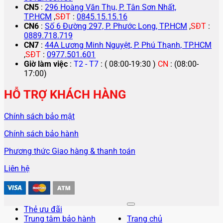
CN5
:
296 Hoàng Văn Thụ, P. Tân Sơn Nhất,
TP.HCM
,
SĐT
:
0845.15.15.16
CN6
:
Số 6 Đường 297, P. Phước Long, TP.HCM
,
SĐT
:
0889.718.719
CN7
:
44A Lương Minh Nguyệt, P. Phú Thạnh, TP.HCM
,
SĐT
:
0977.501.601
Giờ làm việc
:
T2 - T7
: ( 08:00-19:30 )
CN
: (08:00-
17:00)
HỖ TRỢ KHÁCH HÀNG
Chính sách bảo mật
Chính sách bảo hành
Phương thức Giao hàng & thanh toán
Liên hệ
Thẻ ưu đãi
Trung tâm bảo hành
Trang chủ