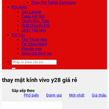
Thay Pin Tablet Samsung
Phụ Kiện
Sạc Laptop
Cable Kết Nối
Chuột Máy Tính
HUB Chuyển Đổi
USB/ Thẻ Nhớ
Tin Tức
Thủ Thuật Hay
Tin Công Nghệ
Khuyến mại
Bảng Giá Dịch Vụ
Tìm
kiếm:
thay mặt kính vivo y28 giá rẻ
Sắp xếp theo
Phổ biến
Đánh giá
Mới nhất
Giá thấp 