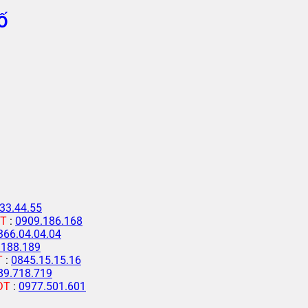
Ố
33.44.55
T
:
0909.186.168
366.04.04.04
.188.189
T
:
0845.15.15.16
89.718.719
ĐT
:
0977.501.601