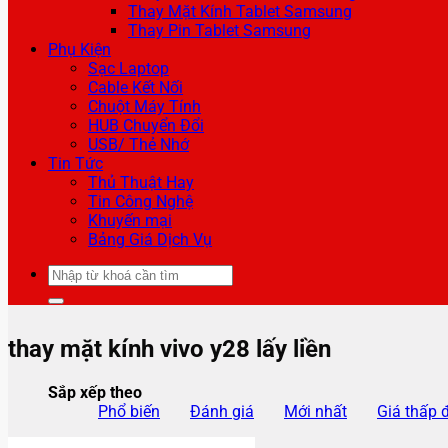
Thay Mặt Kính Tablet Samsung
Thay Pin Tablet Samsung
Phụ Kiện
Sạc Laptop
Cable Kết Nối
Chuột Máy Tính
HUB Chuyển Đổi
USB/ Thẻ Nhớ
Tin Tức
Thủ Thuật Hay
Tin Công Nghệ
Khuyến mại
Bảng Giá Dịch Vụ
Tìm
kiếm:
thay mặt kính vivo y28 lấy liền
Sắp xếp theo
Phổ biến
Đánh giá
Mới nhất
Giá thấp 