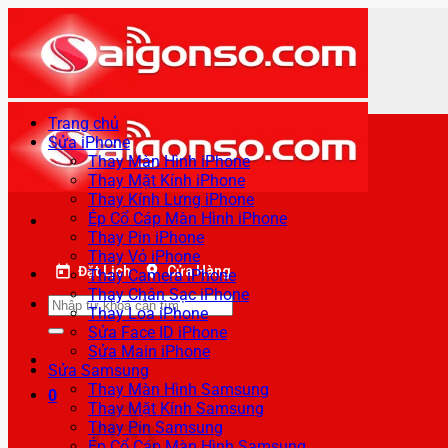
Bỏ
qua
nội
dung
Trang chủ
Sửa iPhone
Thay Màn Hình iPhone
Thay Mặt Kính iPhone
Thay Kính Lưng iPhone
Ép Cổ Cáp Màn Hình iPhone
Thay Pin iPhone
Thay Vỏ iPhone
Đặt Lịch
Cửa Hàng
Thay Camera iPhone
Thay Chân Sạc iPhone
Tìm
Thay Loa iPhone
kiếm:
Sửa Face ID iPhone
Sửa Main iPhone
Sửa Samsung
Thay Màn Hình Samsung
0
Thay Mặt Kính Samsung
Thay Pin Samsung
Ép Cổ Cáp Màn Hình Samsung