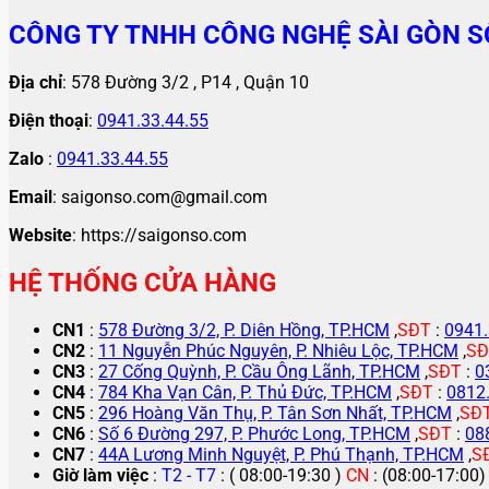
CÔNG TY TNHH CÔNG NGHỆ SÀI GÒN S
Địa chỉ
: 578 Đường 3/2 , P14 , Quận 10
Điện thoại
:
0941.33.44.55
Zalo
:
0941.33.44.55
Email
: saigonso.com@gmail.com
Website
: https://saigonso.com
HỆ THỐNG CỬA HÀNG
CN1
:
578 Đường 3/2, P. Diên Hồng, TP.HCM
,
SĐT
:
0941.
CN2
:
11 Nguyễn Phúc Nguyên, P. Nhiêu Lộc, TP.HCM
,
SĐ
CN3
:
27 Cống Quỳnh, P. Cầu Ông Lãnh, TP.HCM
,
SĐT
:
0
CN4
:
784 Kha Vạn Cân, P. Thủ Đức, TP.HCM
,
SĐT
:
0812
CN5
:
296 Hoàng Văn Thụ, P. Tân Sơn Nhất, TP.HCM
,
SĐ
CN6
:
Số 6 Đường 297, P. Phước Long, TP.HCM
,
SĐT
:
08
CN7
:
44A Lương Minh Nguyệt, P. Phú Thạnh, TP.HCM
,
S
Giờ làm việc
:
T2 - T7
: ( 08:00-19:30 )
CN
: (08:00-17:00)