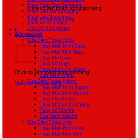
Thay Chân Sạc Samsung
Chưa có sản phẩm trong giỏ hàng.
Thay Camera Samsung
Thay Loa Samsung
Quay trở lại cửa hàng
Thay Vỏ Samsung
Sửa Main Samsung
0
Sửa Android
Giỏ hàng
Sửa Điện Thoại Oppo
Thay Màn Hình Oppo
Thay Mặt Kính Oppo
Thay Pin Oppo
Thay Vỏ Oppo
Thay Chân Sạc Oppo
Chưa có sản phẩm trong giỏ hàng.
Sửa Main Oppo
Sửa Điện Thoại Xiaomi
Quay trở lại cửa hàng
Thay Màn Hình Xiaomi
Thay Mặt Kính Xiaomi
Thay Pin Xiaomi
Thay Chân Sạc Xiaomi
Thay Vỏ Xiaomi
Sửa Main Xiaomi
Sửa Điện Thoại Vivo
Thay Màn Hình Vivo
Thay Mặt Kính Vivo