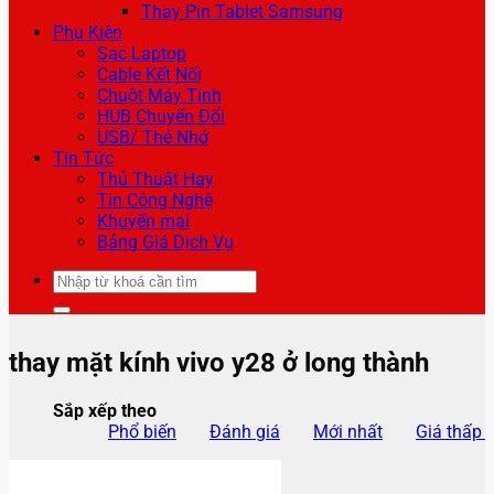
Thay Pin Tablet Samsung
Phụ Kiện
Sạc Laptop
Cable Kết Nối
Chuột Máy Tính
HUB Chuyển Đổi
USB/ Thẻ Nhớ
Tin Tức
Thủ Thuật Hay
Tin Công Nghệ
Khuyến mại
Bảng Giá Dịch Vụ
Tìm
kiếm:
thay mặt kính vivo y28 ở long thành
Sắp xếp theo
Phổ biến
Đánh giá
Mới nhất
Giá thấp 