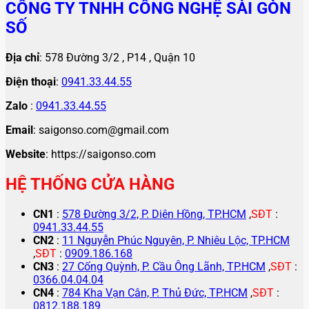
CÔNG TY TNHH CÔNG NGHỆ SÀI GÒN
SỐ
Địa chỉ
: 578 Đường 3/2 , P14 , Quận 10
Điện thoại
:
0941.33.44.55
Zalo
:
0941.33.44.55
Email
: saigonso.com@gmail.com
Website
: https://saigonso.com
HỆ THỐNG CỬA HÀNG
CN1
:
578 Đường 3/2, P. Diên Hồng, TP.HCM
,
SĐT
:
0941.33.44.55
CN2
:
11 Nguyễn Phúc Nguyên, P. Nhiêu Lộc, TP.HCM
,
SĐT
:
0909.186.168
CN3
:
27 Cống Quỳnh, P. Cầu Ông Lãnh, TP.HCM
,
SĐT
:
0366.04.04.04
CN4
:
784 Kha Vạn Cân, P. Thủ Đức, TP.HCM
,
SĐT
:
0812.188.189