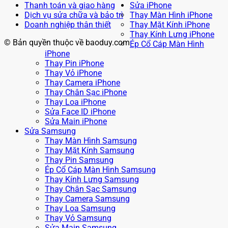
Thanh toán và giao hàng
Sửa iPhone
Dịch vụ sửa chữa và bảo trì
Thay Màn Hình iPhone
Doanh nghiệp thân thiết
Thay Mặt Kính iPhone
Thay Kính Lưng iPhone
© Bản quyền thuộc về baoduy.com
Ép Cổ Cáp Màn Hình
iPhone
Thay Pin iPhone
Thay Vỏ iPhone
Thay Camera iPhone
Thay Chân Sạc iPhone
Thay Loa iPhone
Sửa Face ID iPhone
Sửa Main iPhone
Sửa Samsung
Thay Màn Hình Samsung
Thay Mặt Kính Samsung
Thay Pin Samsung
Ép Cổ Cáp Màn Hình Samsung
Thay Kính Lưng Samsung
Thay Chân Sạc Samsung
Thay Camera Samsung
Thay Loa Samsung
Thay Vỏ Samsung
Sửa Main Samsung