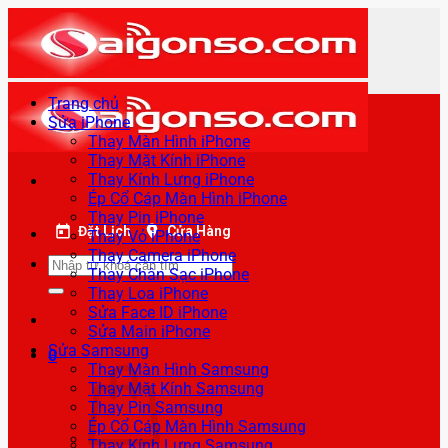
Bỏ
qua
nội
dung
Trang chủ
Sửa iPhone
Thay Màn Hình iPhone
Thay Mặt Kính iPhone
Thay Kính Lưng iPhone
Ép Cổ Cáp Màn Hình iPhone
Thay Pin iPhone
Đặt Lịch
Cửa Hàng
Thay Vỏ iPhone
Thay Camera iPhone
Tìm
Thay Chân Sạc iPhone
kiếm:
Thay Loa iPhone
Sửa Face ID iPhone
Sửa Main iPhone
Sửa Samsung
0
Thay Màn Hình Samsung
Thay Mặt Kính Samsung
Thay Pin Samsung
Ép Cổ Cáp Màn Hình Samsung
Thay Kính Lưng Samsung