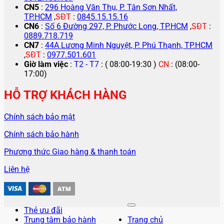
CN5
:
296 Hoàng Văn Thụ, P. Tân Sơn Nhất,
TP.HCM
,
SĐT
:
0845.15.15.16
CN6
:
Số 6 Đường 297, P. Phước Long, TP.HCM
,
SĐT
:
0889.718.719
CN7
:
44A Lương Minh Nguyệt, P. Phú Thạnh, TP.HCM
,
SĐT
:
0977.501.601
Giờ làm việc
:
T2 - T7
: ( 08:00-19:30 )
CN
: (08:00-
17:00)
HỖ TRỢ KHÁCH HÀNG
Chính sách bảo mật
Chính sách bảo hành
Phương thức Giao hàng & thanh toán
Liên hệ
Thẻ ưu đãi
Trung tâm bảo hành
Trang chủ