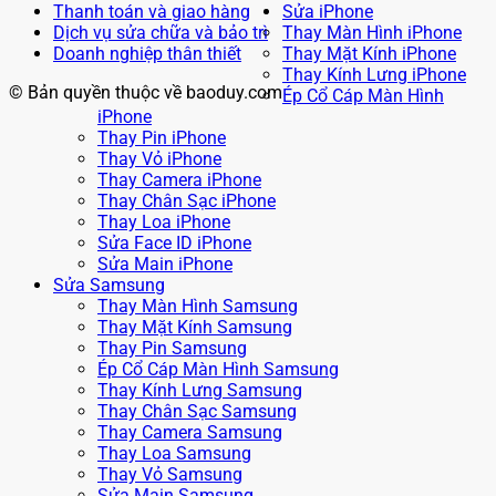
Thanh toán và giao hàng
Sửa iPhone
Dịch vụ sửa chữa và bảo trì
Thay Màn Hình iPhone
Doanh nghiệp thân thiết
Thay Mặt Kính iPhone
Thay Kính Lưng iPhone
© Bản quyền thuộc về baoduy.com
Ép Cổ Cáp Màn Hình
iPhone
Thay Pin iPhone
Thay Vỏ iPhone
Thay Camera iPhone
Thay Chân Sạc iPhone
Thay Loa iPhone
Sửa Face ID iPhone
Sửa Main iPhone
Sửa Samsung
Thay Màn Hình Samsung
Thay Mặt Kính Samsung
Thay Pin Samsung
Ép Cổ Cáp Màn Hình Samsung
Thay Kính Lưng Samsung
Thay Chân Sạc Samsung
Thay Camera Samsung
Thay Loa Samsung
Thay Vỏ Samsung
Sửa Main Samsung