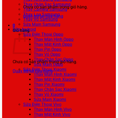
Thay Chân Sạc Samsung
Chưa có sản phẩm trong giỏ hàng.
Thay Camera Samsung
Thay Loa Samsung
Quay trở lại cửa hàng
Thay Vỏ Samsung
Sửa Main Samsung
0
Sửa Android
Giỏ hàng
Sửa Điện Thoại Oppo
Thay Màn Hình Oppo
Thay Mặt Kính Oppo
Thay Pin Oppo
Thay Vỏ Oppo
Thay Chân Sạc Oppo
Chưa có sản phẩm trong giỏ hàng.
Sửa Main Oppo
Sửa Điện Thoại Xiaomi
Quay trở lại cửa hàng
Thay Màn Hình Xiaomi
Thay Mặt Kính Xiaomi
Thay Pin Xiaomi
Thay Chân Sạc Xiaomi
Thay Vỏ Xiaomi
Sửa Main Xiaomi
Sửa Điện Thoại Vivo
Thay Màn Hình Vivo
Thay Mặt Kính Vivo