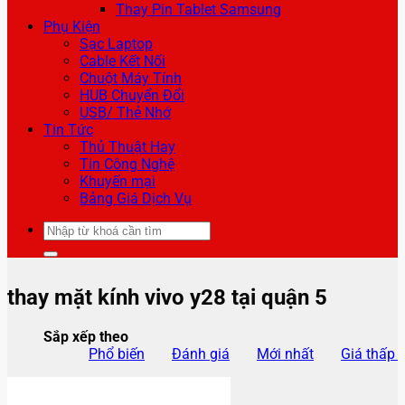
Thay Pin Tablet Samsung
Phụ Kiện
Sạc Laptop
Cable Kết Nối
Chuột Máy Tính
HUB Chuyển Đổi
USB/ Thẻ Nhớ
Tin Tức
Thủ Thuật Hay
Tin Công Nghệ
Khuyến mại
Bảng Giá Dịch Vụ
Tìm
kiếm:
thay mặt kính vivo y28 tại quận 5
Sắp xếp theo
Phổ biến
Đánh giá
Mới nhất
Giá thấp 