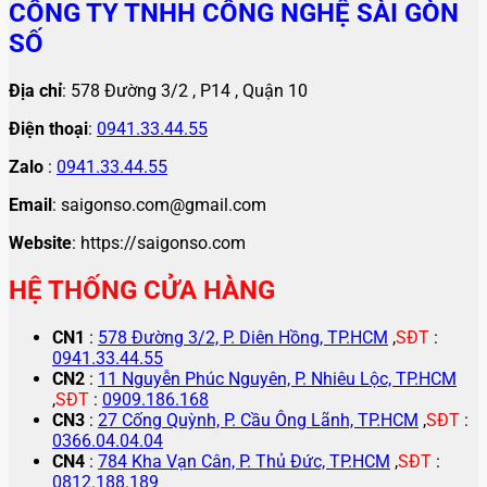
CÔNG TY TNHH CÔNG NGHỆ SÀI GÒN
SỐ
Địa chỉ
: 578 Đường 3/2 , P14 , Quận 10
Điện thoại
:
0941.33.44.55
Zalo
:
0941.33.44.55
Email
: saigonso.com@gmail.com
Website
: https://saigonso.com
HỆ THỐNG CỬA HÀNG
CN1
:
578 Đường 3/2, P. Diên Hồng, TP.HCM
,
SĐT
:
0941.33.44.55
CN2
:
11 Nguyễn Phúc Nguyên, P. Nhiêu Lộc, TP.HCM
,
SĐT
:
0909.186.168
CN3
:
27 Cống Quỳnh, P. Cầu Ông Lãnh, TP.HCM
,
SĐT
:
0366.04.04.04
CN4
:
784 Kha Vạn Cân, P. Thủ Đức, TP.HCM
,
SĐT
:
0812.188.189