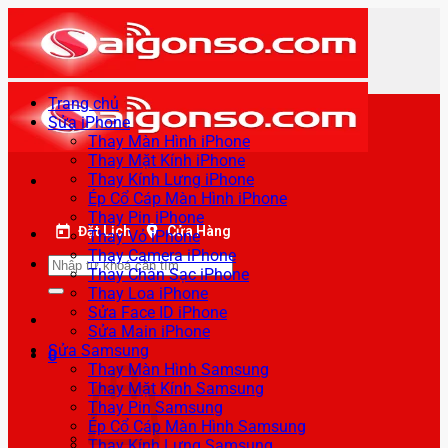
Bỏ
qua
nội
dung
Trang chủ
Sửa iPhone
Thay Màn Hình iPhone
Thay Mặt Kính iPhone
Thay Kính Lưng iPhone
Ép Cổ Cáp Màn Hình iPhone
Thay Pin iPhone
Đặt Lịch
Cửa Hàng
Thay Vỏ iPhone
Thay Camera iPhone
Tìm
Thay Chân Sạc iPhone
kiếm:
Thay Loa iPhone
Sửa Face ID iPhone
Sửa Main iPhone
Sửa Samsung
0
Thay Màn Hình Samsung
Thay Mặt Kính Samsung
Thay Pin Samsung
Ép Cổ Cáp Màn Hình Samsung
Thay Kính Lưng Samsung