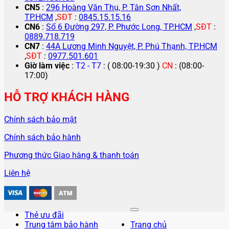
CN5
:
296 Hoàng Văn Thụ, P. Tân Sơn Nhất,
TP.HCM
,
SĐT
:
0845.15.15.16
CN6
:
Số 6 Đường 297, P. Phước Long, TP.HCM
,
SĐT
:
0889.718.719
CN7
:
44A Lương Minh Nguyệt, P. Phú Thạnh, TP.HCM
,
SĐT
:
0977.501.601
Giờ làm việc
:
T2 - T7
: ( 08:00-19:30 )
CN
: (08:00-
17:00)
HỖ TRỢ KHÁCH HÀNG
Chính sách bảo mật
Chính sách bảo hành
Phương thức Giao hàng & thanh toán
Liên hệ
Thẻ ưu đãi
Trung tâm bảo hành
Trang chủ