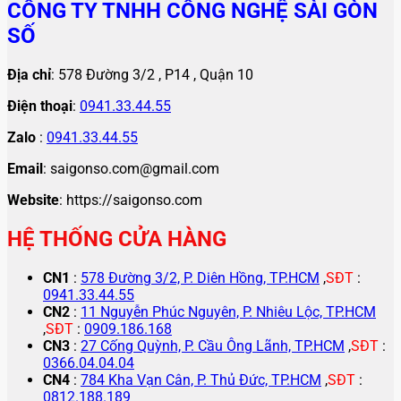
CÔNG TY TNHH CÔNG NGHỆ SÀI GÒN
SỐ
Địa chỉ
: 578 Đường 3/2 , P14 , Quận 10
Điện thoại
:
0941.33.44.55
Zalo
:
0941.33.44.55
Email
: saigonso.com@gmail.com
Website
: https://saigonso.com
HỆ THỐNG CỬA HÀNG
CN1
:
578 Đường 3/2, P. Diên Hồng, TP.HCM
,
SĐT
:
0941.33.44.55
CN2
:
11 Nguyễn Phúc Nguyên, P. Nhiêu Lộc, TP.HCM
,
SĐT
:
0909.186.168
CN3
:
27 Cống Quỳnh, P. Cầu Ông Lãnh, TP.HCM
,
SĐT
:
0366.04.04.04
CN4
:
784 Kha Vạn Cân, P. Thủ Đức, TP.HCM
,
SĐT
:
0812.188.189