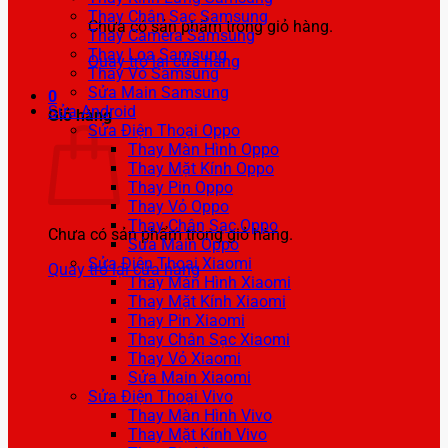
Thay Chân Sạc Samsung
Chưa có sản phẩm trong giỏ hàng.
Thay Camera Samsung
Thay Loa Samsung
Quay trở lại cửa hàng
Thay Vỏ Samsung
Sửa Main Samsung
0
Sửa Android
Giỏ hàng
Sửa Điện Thoại Oppo
Thay Màn Hình Oppo
Thay Mặt Kính Oppo
Thay Pin Oppo
Thay Vỏ Oppo
Thay Chân Sạc Oppo
Chưa có sản phẩm trong giỏ hàng.
Sửa Main Oppo
Sửa Điện Thoại Xiaomi
Quay trở lại cửa hàng
Thay Màn Hình Xiaomi
Thay Mặt Kính Xiaomi
Thay Pin Xiaomi
Thay Chân Sạc Xiaomi
Thay Vỏ Xiaomi
Sửa Main Xiaomi
Sửa Điện Thoại Vivo
Thay Màn Hình Vivo
Thay Mặt Kính Vivo