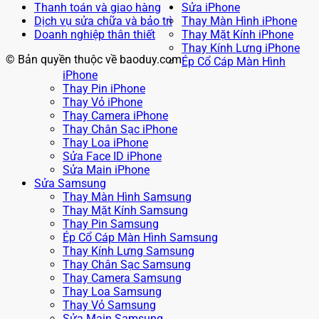
Thanh toán và giao hàng
Sửa iPhone
Dịch vụ sửa chữa và bảo trì
Thay Màn Hình iPhone
Doanh nghiệp thân thiết
Thay Mặt Kính iPhone
Thay Kính Lưng iPhone
© Bản quyền thuộc về baoduy.com
Ép Cổ Cáp Màn Hình
iPhone
Thay Pin iPhone
Thay Vỏ iPhone
Thay Camera iPhone
Thay Chân Sạc iPhone
Thay Loa iPhone
Sửa Face ID iPhone
Sửa Main iPhone
Sửa Samsung
Thay Màn Hình Samsung
Thay Mặt Kính Samsung
Thay Pin Samsung
Ép Cổ Cáp Màn Hình Samsung
Thay Kính Lưng Samsung
Thay Chân Sạc Samsung
Thay Camera Samsung
Thay Loa Samsung
Thay Vỏ Samsung
Sửa Main Samsung