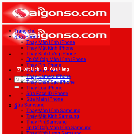
Bỏ
qua
nội
dung
Trang chủ
Sửa iPhone
Thay Màn Hình iPhone
Thay Mặt Kính iPhone
Thay Kính Lưng iPhone
Ép Cổ Cáp Màn Hình iPhone
Thay Pin iPhone
Đặt Lịch
Cửa Hàng
Thay Vỏ iPhone
Thay Camera iPhone
Tìm
Thay Chân Sạc iPhone
kiếm:
Thay Loa iPhone
Sửa Face ID iPhone
Sửa Main iPhone
Sửa Samsung
0
Thay Màn Hình Samsung
Thay Mặt Kính Samsung
Thay Pin Samsung
Ép Cổ Cáp Màn Hình Samsung
Thay Kính Lưng Samsung