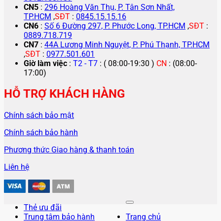
CN5
:
296 Hoàng Văn Thụ, P. Tân Sơn Nhất,
TP.HCM
,
SĐT
:
0845.15.15.16
CN6
:
Số 6 Đường 297, P. Phước Long, TP.HCM
,
SĐT
:
0889.718.719
CN7
:
44A Lương Minh Nguyệt, P. Phú Thạnh, TP.HCM
,
SĐT
:
0977.501.601
Giờ làm việc
:
T2 - T7
: ( 08:00-19:30 )
CN
: (08:00-
17:00)
HỖ TRỢ KHÁCH HÀNG
Chính sách bảo mật
Chính sách bảo hành
Phương thức Giao hàng & thanh toán
Liên hệ
Thẻ ưu đãi
Trung tâm bảo hành
Trang chủ