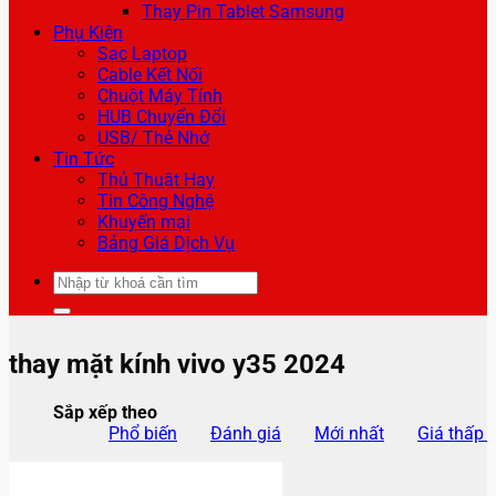
Thay Pin Tablet Samsung
Phụ Kiện
Sạc Laptop
Cable Kết Nối
Chuột Máy Tính
HUB Chuyển Đổi
USB/ Thẻ Nhớ
Tin Tức
Thủ Thuật Hay
Tin Công Nghệ
Khuyến mại
Bảng Giá Dịch Vụ
Tìm
kiếm:
thay mặt kính vivo y35 2024
Sắp xếp theo
Phổ biến
Đánh giá
Mới nhất
Giá thấp 