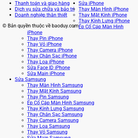
Thanh toán và giao hàng
Sửa iPhone
Dịch vụ sửa chữa và bảo trì
Thay Màn Hình iPhone
Doanh nghiệp thân thiết
Thay Mặt Kính iPhone
Thay Kính Lưng iPhone
© Bản quyền thuộc về baoduy.com
Ép Cổ Cáp Màn Hình
iPhone
Thay Pin iPhone
Thay Vỏ iPhone
Thay Camera iPhone
Thay Chân Sạc iPhone
Thay Loa iPhone
Sửa Face ID iPhone
Sửa Main iPhone
Sửa Samsung
Thay Màn Hình Samsung
Thay Mặt Kính Samsung
Thay Pin Samsung
Ép Cổ Cáp Màn Hình Samsung
Thay Kính Lưng Samsung
Thay Chân Sạc Samsung
Thay Camera Samsung
Thay Loa Samsung
Thay Vỏ Samsung
Sửa Main Samsung