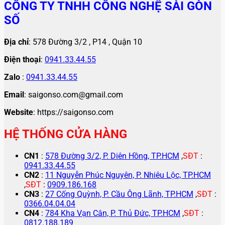
CÔNG TY TNHH CÔNG NGHỆ SÀI GÒN
SỐ
Địa chỉ
: 578 Đường 3/2 , P14 , Quận 10
Điện thoại
:
0941.33.44.55
Zalo
:
0941.33.44.55
Email
: saigonso.com@gmail.com
Website
: https://saigonso.com
HỆ THỐNG CỬA HÀNG
CN1
:
578 Đường 3/2, P. Diên Hồng, TP.HCM
,
SĐT
:
0941.33.44.55
CN2
:
11 Nguyễn Phúc Nguyên, P. Nhiêu Lộc, TP.HCM
,
SĐT
:
0909.186.168
CN3
:
27 Cống Quỳnh, P. Cầu Ông Lãnh, TP.HCM
,
SĐT
:
0366.04.04.04
CN4
:
784 Kha Vạn Cân, P. Thủ Đức, TP.HCM
,
SĐT
:
0812.188.189