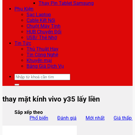
Thay Pin Tablet Samsung
Phụ Kiện
Sạc Laptop
Cable Kết Nối
Chuột Máy Tính
HUB Chuyển Đổi
USB/ Thẻ Nhớ
Tin Tức
Thủ Thuật Hay
Tin Công Nghệ
Khuyến mại
Bảng Giá Dịch Vụ
Tìm
kiếm:
thay mặt kính vivo y35 lấy liền
Sắp xếp theo
Phổ biến
Đánh giá
Mới nhất
Giá thấp 