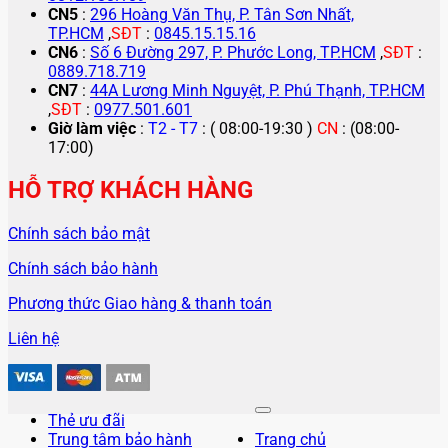
CN5
:
296 Hoàng Văn Thụ, P. Tân Sơn Nhất,
TP.HCM
,
SĐT
:
0845.15.15.16
CN6
:
Số 6 Đường 297, P. Phước Long, TP.HCM
,
SĐT
:
0889.718.719
CN7
:
44A Lương Minh Nguyệt, P. Phú Thạnh, TP.HCM
,
SĐT
:
0977.501.601
Giờ làm việc
:
T2 - T7
: ( 08:00-19:30 )
CN
: (08:00-
17:00)
HỖ TRỢ KHÁCH HÀNG
Chính sách bảo mật
Chính sách bảo hành
Phương thức Giao hàng & thanh toán
Liên hệ
Thẻ ưu đãi
Trung tâm bảo hành
Trang chủ