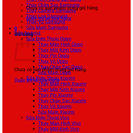
Thay Chân Sạc Samsung
Chưa có sản phẩm trong giỏ hàng.
Thay Camera Samsung
Thay Loa Samsung
Quay trở lại cửa hàng
Thay Vỏ Samsung
Sửa Main Samsung
0
Sửa Android
Giỏ hàng
Sửa Điện Thoại Oppo
Thay Màn Hình Oppo
Thay Mặt Kính Oppo
Thay Pin Oppo
Thay Vỏ Oppo
Thay Chân Sạc Oppo
Chưa có sản phẩm trong giỏ hàng.
Sửa Main Oppo
Sửa Điện Thoại Xiaomi
Quay trở lại cửa hàng
Thay Màn Hình Xiaomi
Thay Mặt Kính Xiaomi
Thay Pin Xiaomi
Thay Chân Sạc Xiaomi
Thay Vỏ Xiaomi
Sửa Main Xiaomi
Sửa Điện Thoại Vivo
Thay Màn Hình Vivo
Thay Mặt Kính Vivo