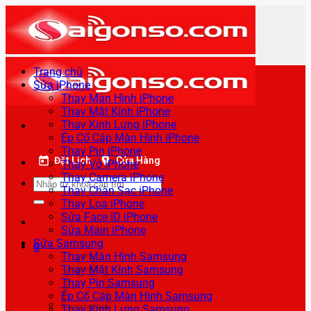
Bỏ
qua
nội
dung
Trang chủ
Sửa iPhone
Thay Màn Hình iPhone
Thay Mặt Kính iPhone
Thay Kính Lưng iPhone
Ép Cổ Cáp Màn Hình iPhone
Thay Pin iPhone
Đặt Lịch
Cửa Hàng
Thay Vỏ iPhone
Thay Camera iPhone
Tìm
Thay Chân Sạc iPhone
kiếm:
Thay Loa iPhone
Sửa Face ID iPhone
Sửa Main iPhone
Sửa Samsung
0
Thay Màn Hình Samsung
Thay Mặt Kính Samsung
Thay Pin Samsung
Ép Cổ Cáp Màn Hình Samsung
Thay Kính Lưng Samsung