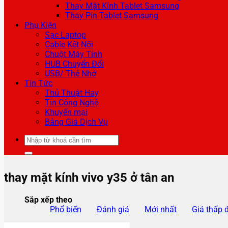
Thay Mặt Kính Tablet Samsung
Thay Pin Tablet Samsung
Phụ Kiện
Sạc Laptop
Cable Kết Nối
Chuột Máy Tính
HUB Chuyển Đổi
USB/ Thẻ Nhớ
Tin Tức
Thủ Thuật Hay
Tin Công Nghệ
Khuyến mại
Bảng Giá Dịch Vụ
Tìm
kiếm:
thay mặt kính vivo y35 ở tân an
Sắp xếp theo
Phổ biến
Đánh giá
Mới nhất
Giá thấp 