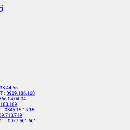
Ố
33.44.55
T
:
0909.186.168
366.04.04.04
.188.189
T
:
0845.15.15.16
89.718.719
ĐT
:
0977.501.601