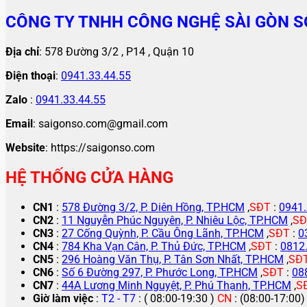
CÔNG TY TNHH CÔNG NGHỆ SÀI GÒN S
Địa chỉ
: 578 Đường 3/2 , P14 , Quận 10
Điện thoại
:
0941.33.44.55
Zalo
:
0941.33.44.55
Email
: saigonso.com@gmail.com
Website
: https://saigonso.com
HỆ THỐNG CỬA HÀNG
CN1
:
578 Đường 3/2, P. Diên Hồng, TP.HCM
,
SĐT
:
0941.
CN2
:
11 Nguyễn Phúc Nguyên, P. Nhiêu Lộc, TP.HCM
,
SĐ
CN3
:
27 Cống Quỳnh, P. Cầu Ông Lãnh, TP.HCM
,
SĐT
:
0
CN4
:
784 Kha Vạn Cân, P. Thủ Đức, TP.HCM
,
SĐT
:
0812
CN5
:
296 Hoàng Văn Thụ, P. Tân Sơn Nhất, TP.HCM
,
SĐ
CN6
:
Số 6 Đường 297, P. Phước Long, TP.HCM
,
SĐT
:
08
CN7
:
44A Lương Minh Nguyệt, P. Phú Thạnh, TP.HCM
,
S
Giờ làm việc
:
T2 - T7
: ( 08:00-19:30 )
CN
: (08:00-17:00)