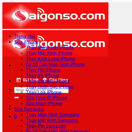
Bỏ
qua
nội
dung
Trang chủ
Sửa iPhone
Thay Màn Hình iPhone
Thay Mặt Kính iPhone
Thay Kính Lưng iPhone
Ép Cổ Cáp Màn Hình iPhone
Thay Pin iPhone
Thay Vỏ iPhone
Đặt Lịch
Cửa Hàng
Thay Camera iPhone
Thay Chân Sạc iPhone
Tìm
Thay Loa iPhone
kiếm:
Sửa Face ID iPhone
Sửa Main iPhone
Sửa Samsung
Thay Màn Hình Samsung
0
Thay Mặt Kính Samsung
Thay Pin Samsung
Ép Cổ Cáp Màn Hình Samsung