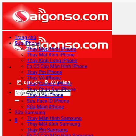
Bỏ
qua
nội
dung
Trang chủ
Sửa iPhone
Thay Màn Hình iPhone
Thay Mặt Kính iPhone
Thay Kính Lưng iPhone
Ép Cổ Cáp Màn Hình iPhone
Thay Pin iPhone
Thay Vỏ iPhone
Đặt Lịch
Cửa Hàng
Thay Camera iPhone
Thay Chân Sạc iPhone
Tìm
Thay Loa iPhone
kiếm:
Sửa Face ID iPhone
Sửa Main iPhone
Sửa Samsung
Thay Màn Hình Samsung
0
Thay Mặt Kính Samsung
Thay Pin Samsung
Ép Cổ Cáp Màn Hình Samsung