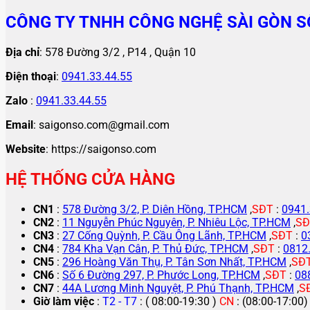
CÔNG TY TNHH CÔNG NGHỆ SÀI GÒN S
Địa chỉ
: 578 Đường 3/2 , P14 , Quận 10
Điện thoại
:
0941.33.44.55
Zalo
:
0941.33.44.55
Email
: saigonso.com@gmail.com
Website
: https://saigonso.com
HỆ THỐNG CỬA HÀNG
CN1
:
578 Đường 3/2, P. Diên Hồng, TP.HCM
,
SĐT
:
0941.
CN2
:
11 Nguyễn Phúc Nguyên, P. Nhiêu Lộc, TP.HCM
,
SĐ
CN3
:
27 Cống Quỳnh, P. Cầu Ông Lãnh, TP.HCM
,
SĐT
:
0
CN4
:
784 Kha Vạn Cân, P. Thủ Đức, TP.HCM
,
SĐT
:
0812
CN5
:
296 Hoàng Văn Thụ, P. Tân Sơn Nhất, TP.HCM
,
SĐ
CN6
:
Số 6 Đường 297, P. Phước Long, TP.HCM
,
SĐT
:
08
CN7
:
44A Lương Minh Nguyệt, P. Phú Thạnh, TP.HCM
,
S
Giờ làm việc
:
T2 - T7
: ( 08:00-19:30 )
CN
: (08:00-17:00)