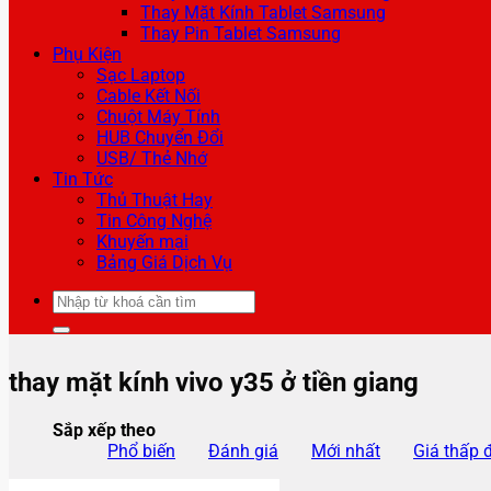
Thay Mặt Kính Tablet Samsung
Thay Pin Tablet Samsung
Phụ Kiện
Sạc Laptop
Cable Kết Nối
Chuột Máy Tính
HUB Chuyển Đổi
USB/ Thẻ Nhớ
Tin Tức
Thủ Thuật Hay
Tin Công Nghệ
Khuyến mại
Bảng Giá Dịch Vụ
Tìm
kiếm:
thay mặt kính vivo y35 ở tiền giang
Sắp xếp theo
Phổ biến
Đánh giá
Mới nhất
Giá thấp 