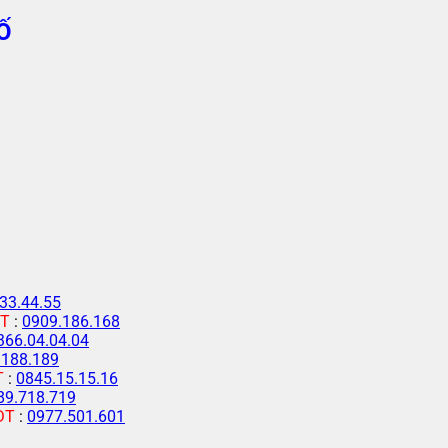
Ố
33.44.55
T
:
0909.186.168
366.04.04.04
.188.189
T
:
0845.15.15.16
89.718.719
ĐT
:
0977.501.601