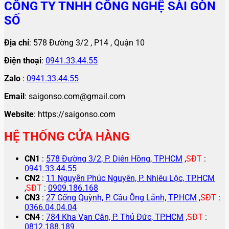
CÔNG TY TNHH CÔNG NGHỆ SÀI GÒN
SỐ
Địa chỉ
: 578 Đường 3/2 , P14 , Quận 10
Điện thoại
:
0941.33.44.55
Zalo
:
0941.33.44.55
Email
: saigonso.com@gmail.com
Website
: https://saigonso.com
HỆ THỐNG CỬA HÀNG
CN1
:
578 Đường 3/2, P. Diên Hồng, TP.HCM
,
SĐT
:
0941.33.44.55
CN2
:
11 Nguyễn Phúc Nguyên, P. Nhiêu Lộc, TP.HCM
,
SĐT
:
0909.186.168
CN3
:
27 Cống Quỳnh, P. Cầu Ông Lãnh, TP.HCM
,
SĐT
:
0366.04.04.04
CN4
:
784 Kha Vạn Cân, P. Thủ Đức, TP.HCM
,
SĐT
:
0812.188.189