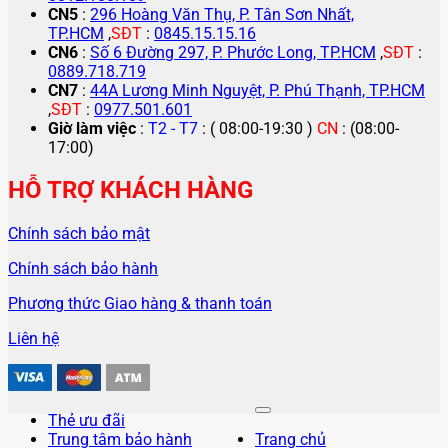
CN5
:
296 Hoàng Văn Thụ, P. Tân Sơn Nhất,
TP.HCM
,
SĐT
:
0845.15.15.16
CN6
:
Số 6 Đường 297, P. Phước Long, TP.HCM
,
SĐT
:
0889.718.719
CN7
:
44A Lương Minh Nguyệt, P. Phú Thạnh, TP.HCM
,
SĐT
:
0977.501.601
Giờ làm việc
:
T2 - T7
: ( 08:00-19:30 )
CN
: (08:00-
17:00)
HỖ TRỢ KHÁCH HÀNG
Chính sách bảo mật
Chính sách bảo hành
Phương thức Giao hàng & thanh toán
Liên hệ
Thẻ ưu đãi
Trung tâm bảo hành
Trang chủ