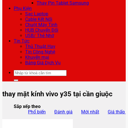
Thay Pin Tablet Samsung
Phụ Kiện
Sạc Laptop
Cable Kết Nối
Chuột Máy Tính
HUB Chuyển Đổi
USB/ Thẻ Nhớ
Tin Tức
Thủ Thuật Hay
Tin Công Nghệ
Khuyến mại
Bảng Giá Dịch Vụ
Tìm
kiếm:
thay mặt kính vivo y35 tại cần giuộc
Sắp xếp theo
Phổ biến
Đánh giá
Mới nhất
Giá thấp 