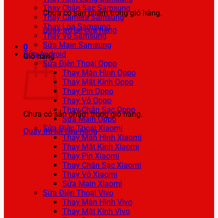
Thay Chân Sạc Samsung
Chưa có sản phẩm trong giỏ hàng.
Thay Camera Samsung
Thay Loa Samsung
Quay trở lại cửa hàng
Thay Vỏ Samsung
Sửa Main Samsung
0
Sửa Android
Giỏ hàng
Sửa Điện Thoại Oppo
Thay Màn Hình Oppo
Thay Mặt Kính Oppo
Thay Pin Oppo
Thay Vỏ Oppo
Thay Chân Sạc Oppo
Chưa có sản phẩm trong giỏ hàng.
Sửa Main Oppo
Sửa Điện Thoại Xiaomi
Quay trở lại cửa hàng
Thay Màn Hình Xiaomi
Thay Mặt Kính Xiaomi
Thay Pin Xiaomi
Thay Chân Sạc Xiaomi
Thay Vỏ Xiaomi
Sửa Main Xiaomi
Sửa Điện Thoại Vivo
Thay Màn Hình Vivo
Thay Mặt Kính Vivo