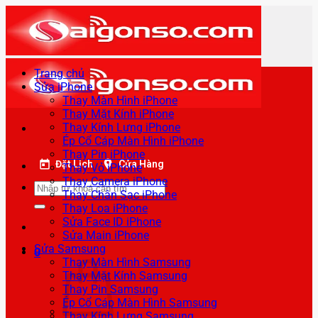
Bỏ
qua
nội
dung
Trang chủ
Sửa iPhone
Thay Màn Hình iPhone
Thay Mặt Kính iPhone
Thay Kính Lưng iPhone
Ép Cổ Cáp Màn Hình iPhone
Thay Pin iPhone
Đặt Lịch
Cửa Hàng
Thay Vỏ iPhone
Thay Camera iPhone
Tìm
Thay Chân Sạc iPhone
kiếm:
Thay Loa iPhone
Sửa Face ID iPhone
Sửa Main iPhone
Sửa Samsung
0
Thay Màn Hình Samsung
Thay Mặt Kính Samsung
Thay Pin Samsung
Ép Cổ Cáp Màn Hình Samsung
Thay Kính Lưng Samsung