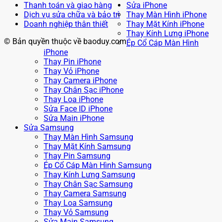
Thanh toán và giao hàng
Sửa iPhone
Dịch vụ sửa chữa và bảo trì
Thay Màn Hình iPhone
Doanh nghiệp thân thiết
Thay Mặt Kính iPhone
Thay Kính Lưng iPhone
© Bản quyền thuộc về baoduy.com
Ép Cổ Cáp Màn Hình
iPhone
Thay Pin iPhone
Thay Vỏ iPhone
Thay Camera iPhone
Thay Chân Sạc iPhone
Thay Loa iPhone
Sửa Face ID iPhone
Sửa Main iPhone
Sửa Samsung
Thay Màn Hình Samsung
Thay Mặt Kính Samsung
Thay Pin Samsung
Ép Cổ Cáp Màn Hình Samsung
Thay Kính Lưng Samsung
Thay Chân Sạc Samsung
Thay Camera Samsung
Thay Loa Samsung
Thay Vỏ Samsung
Sửa Main Samsung