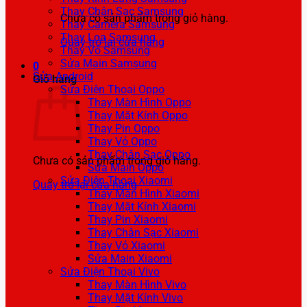
Thay Chân Sạc Samsung
Chưa có sản phẩm trong giỏ hàng.
Thay Camera Samsung
Thay Loa Samsung
Quay trở lại cửa hàng
Thay Vỏ Samsung
Sửa Main Samsung
0
Sửa Android
Giỏ hàng
Sửa Điện Thoại Oppo
Thay Màn Hình Oppo
Thay Mặt Kính Oppo
Thay Pin Oppo
Thay Vỏ Oppo
Thay Chân Sạc Oppo
Chưa có sản phẩm trong giỏ hàng.
Sửa Main Oppo
Sửa Điện Thoại Xiaomi
Quay trở lại cửa hàng
Thay Màn Hình Xiaomi
Thay Mặt Kính Xiaomi
Thay Pin Xiaomi
Thay Chân Sạc Xiaomi
Thay Vỏ Xiaomi
Sửa Main Xiaomi
Sửa Điện Thoại Vivo
Thay Màn Hình Vivo
Thay Mặt Kính Vivo