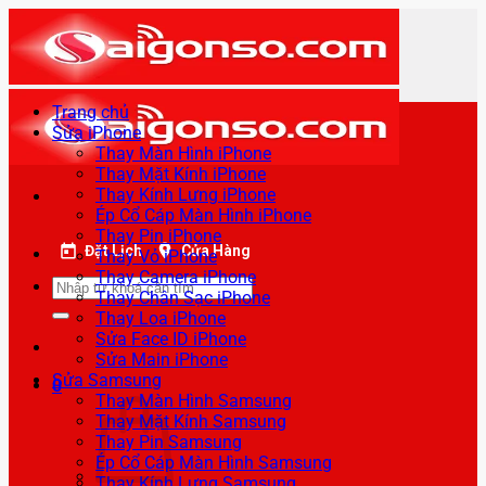
Bỏ
qua
nội
dung
Trang chủ
Sửa iPhone
Thay Màn Hình iPhone
Thay Mặt Kính iPhone
Thay Kính Lưng iPhone
Ép Cổ Cáp Màn Hình iPhone
Thay Pin iPhone
Đặt Lịch
Cửa Hàng
Thay Vỏ iPhone
Thay Camera iPhone
Tìm
Thay Chân Sạc iPhone
kiếm:
Thay Loa iPhone
Sửa Face ID iPhone
Sửa Main iPhone
Sửa Samsung
0
Thay Màn Hình Samsung
Thay Mặt Kính Samsung
Thay Pin Samsung
Ép Cổ Cáp Màn Hình Samsung
Thay Kính Lưng Samsung