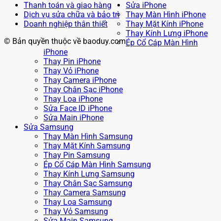
Thanh toán và giao hàng
Sửa iPhone
Dịch vụ sửa chữa và bảo trì
Thay Màn Hình iPhone
Doanh nghiệp thân thiết
Thay Mặt Kính iPhone
Thay Kính Lưng iPhone
© Bản quyền thuộc về baoduy.com
Ép Cổ Cáp Màn Hình
iPhone
Thay Pin iPhone
Thay Vỏ iPhone
Thay Camera iPhone
Thay Chân Sạc iPhone
Thay Loa iPhone
Sửa Face ID iPhone
Sửa Main iPhone
Sửa Samsung
Thay Màn Hình Samsung
Thay Mặt Kính Samsung
Thay Pin Samsung
Ép Cổ Cáp Màn Hình Samsung
Thay Kính Lưng Samsung
Thay Chân Sạc Samsung
Thay Camera Samsung
Thay Loa Samsung
Thay Vỏ Samsung
Sửa Main Samsung