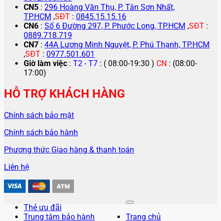
CN5
:
296 Hoàng Văn Thụ, P. Tân Sơn Nhất,
TP.HCM
,
SĐT
:
0845.15.15.16
CN6
:
Số 6 Đường 297, P. Phước Long, TP.HCM
,
SĐT
:
0889.718.719
CN7
:
44A Lương Minh Nguyệt, P. Phú Thạnh, TP.HCM
,
SĐT
:
0977.501.601
Giờ làm việc
:
T2 - T7
: ( 08:00-19:30 )
CN
: (08:00-
17:00)
HỖ TRỢ KHÁCH HÀNG
Chính sách bảo mật
Chính sách bảo hành
Phương thức Giao hàng & thanh toán
Liên hệ
Thẻ ưu đãi
Trung tâm bảo hành
Trang chủ