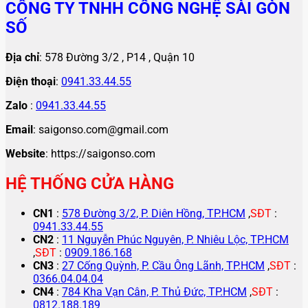
CÔNG TY TNHH CÔNG NGHỆ SÀI GÒN
SỐ
Địa chỉ
: 578 Đường 3/2 , P14 , Quận 10
Điện thoại
:
0941.33.44.55
Zalo
:
0941.33.44.55
Email
: saigonso.com@gmail.com
Website
: https://saigonso.com
HỆ THỐNG CỬA HÀNG
CN1
:
578 Đường 3/2, P. Diên Hồng, TP.HCM
,
SĐT
:
0941.33.44.55
CN2
:
11 Nguyễn Phúc Nguyên, P. Nhiêu Lộc, TP.HCM
,
SĐT
:
0909.186.168
CN3
:
27 Cống Quỳnh, P. Cầu Ông Lãnh, TP.HCM
,
SĐT
:
0366.04.04.04
CN4
:
784 Kha Vạn Cân, P. Thủ Đức, TP.HCM
,
SĐT
:
0812.188.189