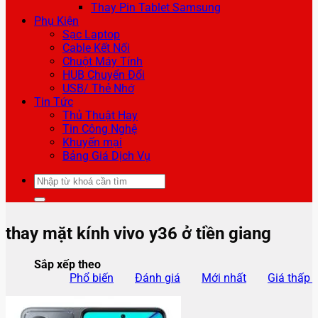
Thay Pin Tablet Samsung
Phụ Kiện
Sạc Laptop
Cable Kết Nối
Chuột Máy Tính
HUB Chuyển Đổi
USB/ Thẻ Nhớ
Tin Tức
Thủ Thuật Hay
Tin Công Nghệ
Khuyến mại
Bảng Giá Dịch Vụ
Tìm
kiếm:
thay mặt kính vivo y36 ở tiền giang
Sắp xếp theo
Phổ biến
Đánh giá
Mới nhất
Giá thấp 