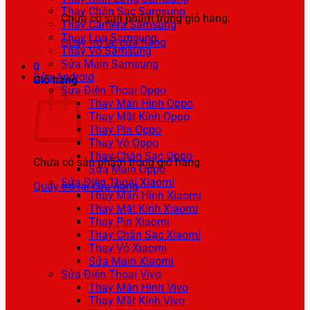
Thay Chân Sạc Samsung
Chưa có sản phẩm trong giỏ hàng.
Thay Camera Samsung
Thay Loa Samsung
Quay trở lại cửa hàng
Thay Vỏ Samsung
Sửa Main Samsung
0
Sửa Android
Giỏ hàng
Sửa Điện Thoại Oppo
Thay Màn Hình Oppo
Thay Mặt Kính Oppo
Thay Pin Oppo
Thay Vỏ Oppo
Thay Chân Sạc Oppo
Chưa có sản phẩm trong giỏ hàng.
Sửa Main Oppo
Sửa Điện Thoại Xiaomi
Quay trở lại cửa hàng
Thay Màn Hình Xiaomi
Thay Mặt Kính Xiaomi
Thay Pin Xiaomi
Thay Chân Sạc Xiaomi
Thay Vỏ Xiaomi
Sửa Main Xiaomi
Sửa Điện Thoại Vivo
Thay Màn Hình Vivo
Thay Mặt Kính Vivo