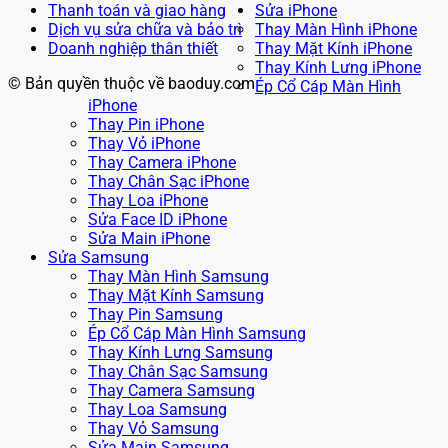
Thanh toán và giao hàng
Sửa iPhone
Dịch vụ sửa chữa và bảo trì
Thay Màn Hình iPhone
Doanh nghiệp thân thiết
Thay Mặt Kính iPhone
Thay Kính Lưng iPhone
© Bản quyền thuộc về baoduy.com
Ép Cổ Cáp Màn Hình
iPhone
Thay Pin iPhone
Thay Vỏ iPhone
Thay Camera iPhone
Thay Chân Sạc iPhone
Thay Loa iPhone
Sửa Face ID iPhone
Sửa Main iPhone
Sửa Samsung
Thay Màn Hình Samsung
Thay Mặt Kính Samsung
Thay Pin Samsung
Ép Cổ Cáp Màn Hình Samsung
Thay Kính Lưng Samsung
Thay Chân Sạc Samsung
Thay Camera Samsung
Thay Loa Samsung
Thay Vỏ Samsung
Sửa Main Samsung