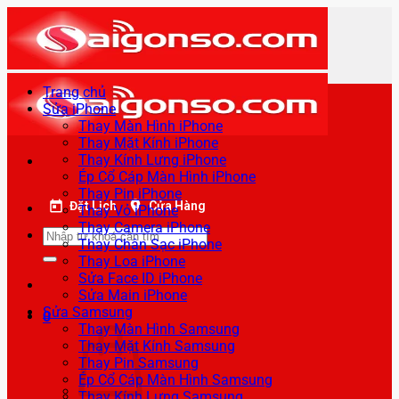
Bỏ
qua
nội
dung
Trang chủ
Sửa iPhone
Thay Màn Hình iPhone
Thay Mặt Kính iPhone
Thay Kính Lưng iPhone
Ép Cổ Cáp Màn Hình iPhone
Thay Pin iPhone
Đặt Lịch
Cửa Hàng
Thay Vỏ iPhone
Thay Camera iPhone
Tìm
Thay Chân Sạc iPhone
kiếm:
Thay Loa iPhone
Sửa Face ID iPhone
Sửa Main iPhone
Sửa Samsung
0
Thay Màn Hình Samsung
Thay Mặt Kính Samsung
Thay Pin Samsung
Ép Cổ Cáp Màn Hình Samsung
Thay Kính Lưng Samsung