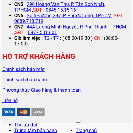
CN5
:
296 Hoàng Văn Thụ, P. Tân Sơn Nhất,
TP.HCM
,
SĐT
:
0845.15.15.16
CN6
:
Số 6 Đường 297, P. Phước Long, TP.HCM
,
SĐT
:
0889.718.719
CN7
:
44A Lương Minh Nguyệt, P. Phú Thạnh, TP.HCM
,
SĐT
:
0977.501.601
Giờ làm việc
:
T2 - T7
: ( 08:00-19:30 )
CN
: (08:00-
17:00)
HỖ TRỢ KHÁCH HÀNG
Chính sách bảo mật
Chính sách bảo hành
Phương thức Giao hàng & thanh toán
Liên hệ
Thẻ ưu đãi
Trung tâm bảo hành
Trang chủ