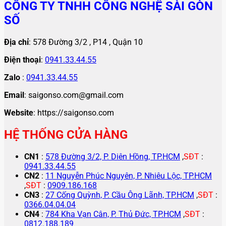
CÔNG TY TNHH CÔNG NGHỆ SÀI GÒN
SỐ
Địa chỉ
: 578 Đường 3/2 , P14 , Quận 10
Điện thoại
:
0941.33.44.55
Zalo
:
0941.33.44.55
Email
: saigonso.com@gmail.com
Website
: https://saigonso.com
HỆ THỐNG CỬA HÀNG
CN1
:
578 Đường 3/2, P. Diên Hồng, TP.HCM
,
SĐT
:
0941.33.44.55
CN2
:
11 Nguyễn Phúc Nguyên, P. Nhiêu Lộc, TP.HCM
,
SĐT
:
0909.186.168
CN3
:
27 Cống Quỳnh, P. Cầu Ông Lãnh, TP.HCM
,
SĐT
:
0366.04.04.04
CN4
:
784 Kha Vạn Cân, P. Thủ Đức, TP.HCM
,
SĐT
:
0812.188.189