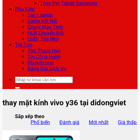
Thay Pin Tablet Samsung
Phụ Kiện
Sạc Laptop
Cable Kết Nối
Chuột Máy Tính
HUB Chuyển Đổi
USB/ Thẻ Nhớ
Tin Tức
Thủ Thuật Hay
Tin Công Nghệ
Khuyến mại
Bảng Giá Dịch Vụ
Tìm
kiếm:
thay mặt kính vivo y36 tại didongviet
Sắp xếp theo
Phổ biến
Đánh giá
Mới nhất
Giá thấp 