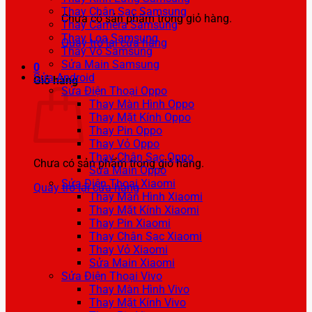
Thay Chân Sạc Samsung
Chưa có sản phẩm trong giỏ hàng.
Thay Camera Samsung
Thay Loa Samsung
Quay trở lại cửa hàng
Thay Vỏ Samsung
Sửa Main Samsung
0
Sửa Android
Giỏ hàng
Sửa Điện Thoại Oppo
Thay Màn Hình Oppo
Thay Mặt Kính Oppo
Thay Pin Oppo
Thay Vỏ Oppo
Thay Chân Sạc Oppo
Chưa có sản phẩm trong giỏ hàng.
Sửa Main Oppo
Sửa Điện Thoại Xiaomi
Quay trở lại cửa hàng
Thay Màn Hình Xiaomi
Thay Mặt Kính Xiaomi
Thay Pin Xiaomi
Thay Chân Sạc Xiaomi
Thay Vỏ Xiaomi
Sửa Main Xiaomi
Sửa Điện Thoại Vivo
Thay Màn Hình Vivo
Thay Mặt Kính Vivo