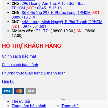
CN5
:
296 Hoàng Văn Thụ, P. Tân Sơn Nhất,
TP.HCM
,
SĐT
:
0845.15.15.16
CN6
:
Số 6 Đường 297, P. Phước Long, TP.HCM
,
SĐT
:
0889.718.719
CN7
:
44A Lương Minh Nguyệt, P. Phú Thạnh, TP.HCM
,
SĐT
:
0977.501.601
Giờ làm việc
:
T2 - T7
: ( 08:00-19:30 )
CN
: (08:00-
17:00)
HỖ TRỢ KHÁCH HÀNG
Chính sách bảo mật
Chính sách bảo hành
Phương thức Giao hàng & thanh toán
Liên hệ
Thẻ ưu đãi
Trung tâm bảo hành
Trang chủ