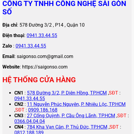
CÔNG TY TNHH CÔNG NGHỆ SÀI GÒN
SỐ
Địa chỉ
: 578 Đường 3/2 , P14 , Quận 10
Điện thoại
:
0941.33.44.55
Zalo
:
0941.33.44.55
Email
: saigonso.com@gmail.com
Website
: https://saigonso.com
HỆ THỐNG CỬA HÀNG
CN1
:
578 Đường 3/2, P. Diên Hồng, TP.HCM
,
SĐT
:
0941.33.44.55
CN2
:
11 Nguyễn Phúc Nguyên, P. Nhiêu Lộc, TP.HCM
,
SĐT
:
0909.186.168
CN3
:
27 Cống Quỳnh, P. Cầu Ông Lãnh, TP.HCM
,
SĐT
:
0366.04.04.04
CN4
:
784 Kha Vạn Cân, P. Thủ Đức, TP.HCM
,
SĐT
:
0812.188.189