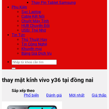
Thay Pin Tablet Samsung
Phụ Kiện
Sạc Laptop
Cable Kết Nối
Chuột Máy Tính
HUB Chuyển Đổi
USB/ Thẻ Nhớ
Tin Tức
Thủ Thuật Hay
Tin Công Nghệ
Khuyến mại
Bảng Giá Dịch Vụ
Tìm
kiếm:
thay mặt kính vivo y36 tại đồng nai
Sắp xếp theo
Phổ biến
Đánh giá
Mới nhất
Giá thấp 