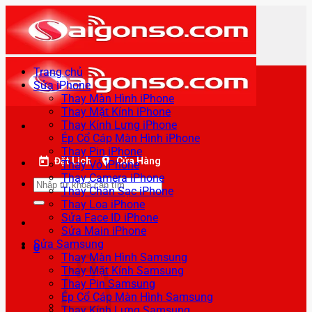
Bỏ
qua
nội
dung
Trang chủ
Sửa iPhone
Thay Màn Hình iPhone
Thay Mặt Kính iPhone
Thay Kính Lưng iPhone
Ép Cổ Cáp Màn Hình iPhone
Thay Pin iPhone
Đặt Lịch
Cửa Hàng
Thay Vỏ iPhone
Thay Camera iPhone
Tìm
Thay Chân Sạc iPhone
kiếm:
Thay Loa iPhone
Sửa Face ID iPhone
Sửa Main iPhone
Sửa Samsung
0
Thay Màn Hình Samsung
Thay Mặt Kính Samsung
Thay Pin Samsung
Ép Cổ Cáp Màn Hình Samsung
Thay Kính Lưng Samsung