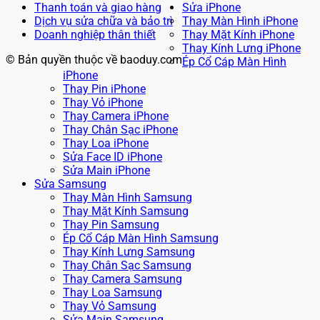
Thanh toán và giao hàng
Sửa iPhone
Dịch vụ sửa chữa và bảo trì
Thay Màn Hình iPhone
Doanh nghiệp thân thiết
Thay Mặt Kính iPhone
Thay Kính Lưng iPhone
© Bản quyền thuộc về baoduy.com
Ép Cổ Cáp Màn Hình
iPhone
Thay Pin iPhone
Thay Vỏ iPhone
Thay Camera iPhone
Thay Chân Sạc iPhone
Thay Loa iPhone
Sửa Face ID iPhone
Sửa Main iPhone
Sửa Samsung
Thay Màn Hình Samsung
Thay Mặt Kính Samsung
Thay Pin Samsung
Ép Cổ Cáp Màn Hình Samsung
Thay Kính Lưng Samsung
Thay Chân Sạc Samsung
Thay Camera Samsung
Thay Loa Samsung
Thay Vỏ Samsung
Sửa Main Samsung