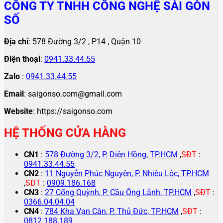
CÔNG TY TNHH CÔNG NGHỆ SÀI GÒN
SỐ
Địa chỉ
: 578 Đường 3/2 , P14 , Quận 10
Điện thoại
:
0941.33.44.55
Zalo
:
0941.33.44.55
Email
: saigonso.com@gmail.com
Website
: https://saigonso.com
HỆ THỐNG CỬA HÀNG
CN1
:
578 Đường 3/2, P. Diên Hồng, TP.HCM
,
SĐT
:
0941.33.44.55
CN2
:
11 Nguyễn Phúc Nguyên, P. Nhiêu Lộc, TP.HCM
,
SĐT
:
0909.186.168
CN3
:
27 Cống Quỳnh, P. Cầu Ông Lãnh, TP.HCM
,
SĐT
:
0366.04.04.04
CN4
:
784 Kha Vạn Cân, P. Thủ Đức, TP.HCM
,
SĐT
:
0812.188.189