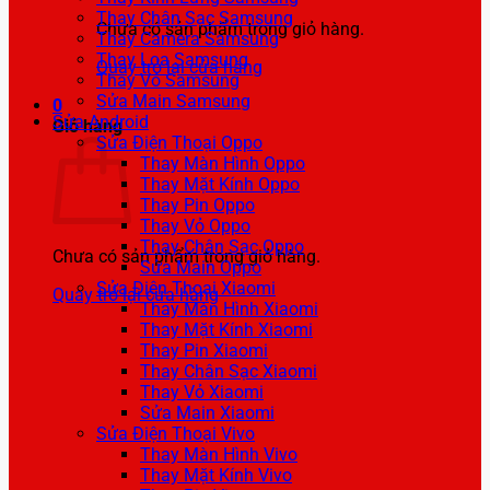
Thay Chân Sạc Samsung
Chưa có sản phẩm trong giỏ hàng.
Thay Camera Samsung
Thay Loa Samsung
Quay trở lại cửa hàng
Thay Vỏ Samsung
Sửa Main Samsung
0
Sửa Android
Giỏ hàng
Sửa Điện Thoại Oppo
Thay Màn Hình Oppo
Thay Mặt Kính Oppo
Thay Pin Oppo
Thay Vỏ Oppo
Thay Chân Sạc Oppo
Chưa có sản phẩm trong giỏ hàng.
Sửa Main Oppo
Sửa Điện Thoại Xiaomi
Quay trở lại cửa hàng
Thay Màn Hình Xiaomi
Thay Mặt Kính Xiaomi
Thay Pin Xiaomi
Thay Chân Sạc Xiaomi
Thay Vỏ Xiaomi
Sửa Main Xiaomi
Sửa Điện Thoại Vivo
Thay Màn Hình Vivo
Thay Mặt Kính Vivo