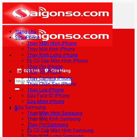
Bỏ
qua
nội
dung
Trang chủ
Sửa iPhone
Thay Màn Hình iPhone
Thay Mặt Kính iPhone
Thay Kính Lưng iPhone
Ép Cổ Cáp Màn Hình iPhone
Thay Pin iPhone
Đặt Lịch
Cửa Hàng
Thay Vỏ iPhone
Thay Camera iPhone
Tìm
Thay Chân Sạc iPhone
kiếm:
Thay Loa iPhone
Sửa Face ID iPhone
Sửa Main iPhone
Sửa Samsung
0
Thay Màn Hình Samsung
Thay Mặt Kính Samsung
Thay Pin Samsung
Ép Cổ Cáp Màn Hình Samsung
Thay Kính Lưng Samsung