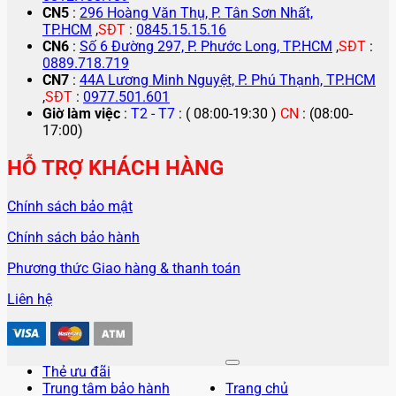
CN5
:
296 Hoàng Văn Thụ, P. Tân Sơn Nhất,
TP.HCM
,
SĐT
:
0845.15.15.16
CN6
:
Số 6 Đường 297, P. Phước Long, TP.HCM
,
SĐT
:
0889.718.719
CN7
:
44A Lương Minh Nguyệt, P. Phú Thạnh, TP.HCM
,
SĐT
:
0977.501.601
Giờ làm việc
:
T2 - T7
: ( 08:00-19:30 )
CN
: (08:00-
17:00)
HỖ TRỢ KHÁCH HÀNG
Chính sách bảo mật
Chính sách bảo hành
Phương thức Giao hàng & thanh toán
Liên hệ
Thẻ ưu đãi
Trung tâm bảo hành
Trang chủ