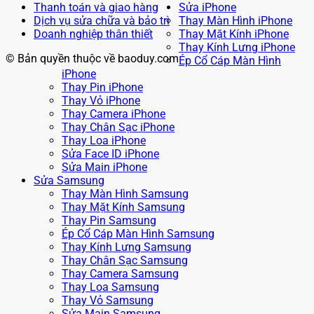
Thanh toán và giao hàng
Sửa iPhone
Dịch vụ sửa chữa và bảo trì
Thay Màn Hình iPhone
Doanh nghiệp thân thiết
Thay Mặt Kính iPhone
Thay Kính Lưng iPhone
© Bản quyền thuộc về baoduy.com
Ép Cổ Cáp Màn Hình
iPhone
Thay Pin iPhone
Thay Vỏ iPhone
Thay Camera iPhone
Thay Chân Sạc iPhone
Thay Loa iPhone
Sửa Face ID iPhone
Sửa Main iPhone
Sửa Samsung
Thay Màn Hình Samsung
Thay Mặt Kính Samsung
Thay Pin Samsung
Ép Cổ Cáp Màn Hình Samsung
Thay Kính Lưng Samsung
Thay Chân Sạc Samsung
Thay Camera Samsung
Thay Loa Samsung
Thay Vỏ Samsung
Sửa Main Samsung