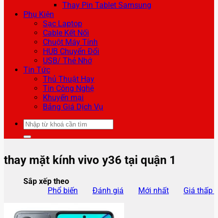
Thay Pin Tablet Samsung
Phụ Kiện
Sạc Laptop
Cable Kết Nối
Chuột Máy Tính
HUB Chuyển Đổi
USB/ Thẻ Nhớ
Tin Tức
Thủ Thuật Hay
Tin Công Nghệ
Khuyến mại
Bảng Giá Dịch Vụ
Tìm
kiếm:
thay mặt kính vivo y36 tại quận 1
Sắp xếp theo
Phổ biến
Đánh giá
Mới nhất
Giá thấp 