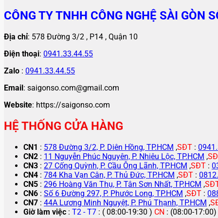
CÔNG TY TNHH CÔNG NGHỆ SÀI GÒN S
Địa chỉ
: 578 Đường 3/2 , P14 , Quận 10
Điện thoại
:
0941.33.44.55
Zalo
:
0941.33.44.55
Email
: saigonso.com@gmail.com
Website
: https://saigonso.com
HỆ THỐNG CỬA HÀNG
CN1
:
578 Đường 3/2, P. Diên Hồng, TP.HCM
,
SĐT
:
0941.
CN2
:
11 Nguyễn Phúc Nguyên, P. Nhiêu Lộc, TP.HCM
,
SĐ
CN3
:
27 Cống Quỳnh, P. Cầu Ông Lãnh, TP.HCM
,
SĐT
:
0
CN4
:
784 Kha Vạn Cân, P. Thủ Đức, TP.HCM
,
SĐT
:
0812
CN5
:
296 Hoàng Văn Thụ, P. Tân Sơn Nhất, TP.HCM
,
SĐ
CN6
:
Số 6 Đường 297, P. Phước Long, TP.HCM
,
SĐT
:
08
CN7
:
44A Lương Minh Nguyệt, P. Phú Thạnh, TP.HCM
,
S
Giờ làm việc
:
T2 - T7
: ( 08:00-19:30 )
CN
: (08:00-17:00)