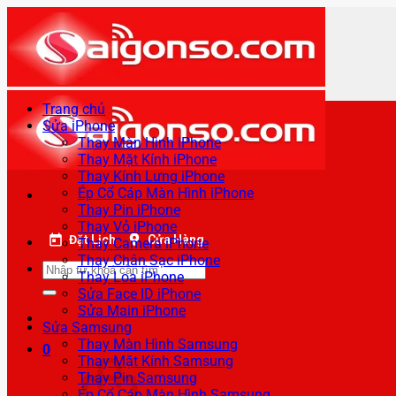
Bỏ
qua
nội
dung
Trang chủ
Sửa iPhone
Thay Màn Hình iPhone
Thay Mặt Kính iPhone
Thay Kính Lưng iPhone
Ép Cổ Cáp Màn Hình iPhone
Thay Pin iPhone
Thay Vỏ iPhone
Đặt Lịch
Cửa Hàng
Thay Camera iPhone
Thay Chân Sạc iPhone
Tìm
Thay Loa iPhone
kiếm:
Sửa Face ID iPhone
Sửa Main iPhone
Sửa Samsung
Thay Màn Hình Samsung
0
Thay Mặt Kính Samsung
Thay Pin Samsung
Ép Cổ Cáp Màn Hình Samsung