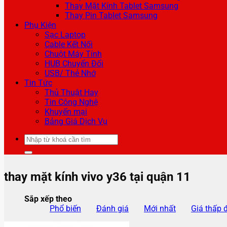
Thay Mặt Kính Tablet Samsung
Thay Pin Tablet Samsung
Phụ Kiện
Sạc Laptop
Cable Kết Nối
Chuột Máy Tính
HUB Chuyển Đổi
USB/ Thẻ Nhớ
Tin Tức
Thủ Thuật Hay
Tin Công Nghệ
Khuyến mại
Bảng Giá Dịch Vụ
Tìm
kiếm:
thay mặt kính vivo y36 tại quận 11
Sắp xếp theo
Phổ biến
Đánh giá
Mới nhất
Giá thấp 