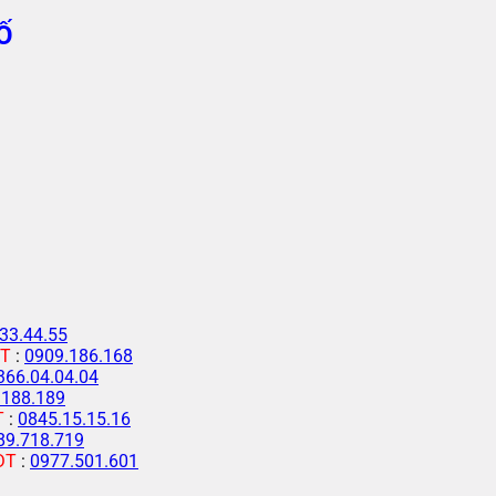
Ố
33.44.55
T
:
0909.186.168
366.04.04.04
.188.189
T
:
0845.15.15.16
89.718.719
ĐT
:
0977.501.601