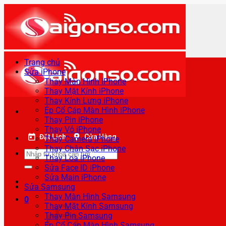
Bỏ
qua
nội
dung
Trang chủ
Sửa iPhone
Thay Màn Hình iPhone
Thay Mặt Kính iPhone
Thay Kính Lưng iPhone
Ép Cổ Cáp Màn Hình iPhone
Thay Pin iPhone
Thay Vỏ iPhone
Đặt Lịch
Cửa Hàng
Thay Camera iPhone
Thay Chân Sạc iPhone
Tìm
Thay Loa iPhone
kiếm:
Sửa Face ID iPhone
Sửa Main iPhone
Sửa Samsung
Thay Màn Hình Samsung
0
Thay Mặt Kính Samsung
Thay Pin Samsung
Ép Cổ Cáp Màn Hình Samsung