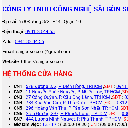
CÔNG TY TNHH CÔNG NGHỆ SÀI GÒN S
Địa chỉ
: 578 Đường 3/2 , P14 , Quận 10
Điện thoại
:
0941.33.44.55
Zalo
:
0941.33.44.55
Email
: saigonso.com@gmail.com
Website
: https://saigonso.com
HỆ THỐNG CỬA HÀNG
CN1
:
578 Đường 3/2, P. Diên Hồng, TP.HCM
,
SĐT
:
0941.
CN2
:
11 Nguyễn Phúc Nguyên, P. Nhiêu Lộc, TP.HCM
,
SĐ
CN3
:
27 Cống Quỳnh, P. Cầu Ông Lãnh, TP.HCM
,
SĐT
:
0
CN4
:
784 Kha Vạn Cân, P. Thủ Đức, TP.HCM
,
SĐT
:
0812
CN5
:
296 Hoàng Văn Thụ, P. Tân Sơn Nhất, TP.HCM
,
SĐ
CN6
:
Số 6 Đường 297, P. Phước Long, TP.HCM
,
SĐT
:
08
CN7
:
44A Lương Minh Nguyệt, P. Phú Thạnh, TP.HCM
,
S
Giờ làm việc
:
T2 - T7
: ( 08:00-19:30 )
CN
: (08:00-17:00)