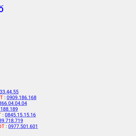
Ố
33.44.55
T
:
0909.186.168
366.04.04.04
.188.189
T
:
0845.15.15.16
89.718.719
ĐT
:
0977.501.601