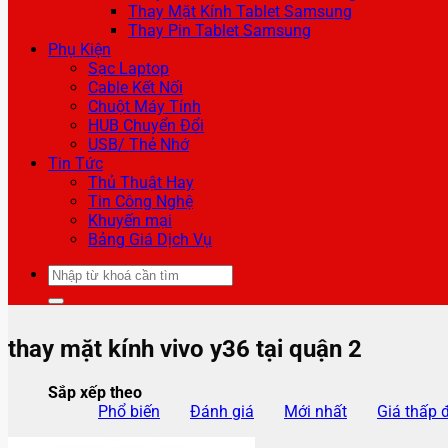
Thay Mặt Kính Tablet Samsung
Thay Pin Tablet Samsung
Phụ Kiện
Sạc Laptop
Cable Kết Nối
Chuột Máy Tính
HUB Chuyển Đổi
USB/ Thẻ Nhớ
Tin Tức
Thủ Thuật Hay
Tin Công Nghệ
Khuyến mại
Bảng Giá Dịch Vụ
Tìm
kiếm:
thay mặt kính vivo y36 tại quận 2
Sắp xếp theo
Phổ biến
Đánh giá
Mới nhất
Giá thấp 