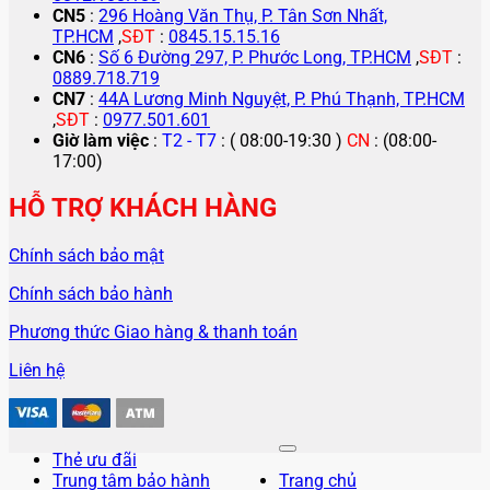
CN5
:
296 Hoàng Văn Thụ, P. Tân Sơn Nhất,
TP.HCM
,
SĐT
:
0845.15.15.16
CN6
:
Số 6 Đường 297, P. Phước Long, TP.HCM
,
SĐT
:
0889.718.719
CN7
:
44A Lương Minh Nguyệt, P. Phú Thạnh, TP.HCM
,
SĐT
:
0977.501.601
Giờ làm việc
:
T2 - T7
: ( 08:00-19:30 )
CN
: (08:00-
17:00)
HỖ TRỢ KHÁCH HÀNG
Chính sách bảo mật
Chính sách bảo hành
Phương thức Giao hàng & thanh toán
Liên hệ
Thẻ ưu đãi
Trung tâm bảo hành
Trang chủ