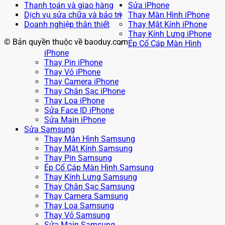
Thanh toán và giao hàng
Sửa iPhone
Dịch vụ sửa chữa và bảo trì
Thay Màn Hình iPhone
Doanh nghiệp thân thiết
Thay Mặt Kính iPhone
Thay Kính Lưng iPhone
© Bản quyền thuộc về baoduy.com
Ép Cổ Cáp Màn Hình
iPhone
Thay Pin iPhone
Thay Vỏ iPhone
Thay Camera iPhone
Thay Chân Sạc iPhone
Thay Loa iPhone
Sửa Face ID iPhone
Sửa Main iPhone
Sửa Samsung
Thay Màn Hình Samsung
Thay Mặt Kính Samsung
Thay Pin Samsung
Ép Cổ Cáp Màn Hình Samsung
Thay Kính Lưng Samsung
Thay Chân Sạc Samsung
Thay Camera Samsung
Thay Loa Samsung
Thay Vỏ Samsung
Sửa Main Samsung