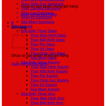
Thay Chân Sạc Samsung
Chưa có sản phẩm trong giỏ hàng.
Thay Camera Samsung
Thay Loa Samsung
Quay trở lại cửa hàng
Thay Vỏ Samsung
Sửa Main Samsung
0
Sửa Android
Giỏ hàng
Sửa Điện Thoại Oppo
Thay Màn Hình Oppo
Thay Mặt Kính Oppo
Thay Pin Oppo
Thay Vỏ Oppo
Thay Chân Sạc Oppo
Chưa có sản phẩm trong giỏ hàng.
Sửa Main Oppo
Sửa Điện Thoại Xiaomi
Quay trở lại cửa hàng
Thay Màn Hình Xiaomi
Thay Mặt Kính Xiaomi
Thay Pin Xiaomi
Thay Chân Sạc Xiaomi
Thay Vỏ Xiaomi
Sửa Main Xiaomi
Sửa Điện Thoại Vivo
Thay Màn Hình Vivo
Thay Mặt Kính Vivo