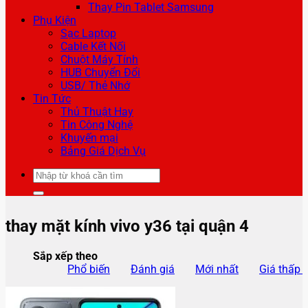
Thay Pin Tablet Samsung
Phụ Kiện
Sạc Laptop
Cable Kết Nối
Chuột Máy Tính
HUB Chuyển Đổi
USB/ Thẻ Nhớ
Tin Tức
Thủ Thuật Hay
Tin Công Nghệ
Khuyến mại
Bảng Giá Dịch Vụ
Tìm
kiếm:
thay mặt kính vivo y36 tại quận 4
Sắp xếp theo
Phổ biến
Đánh giá
Mới nhất
Giá thấp 