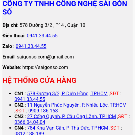
CÔNG TY TNHH CÔNG NGHỆ SÀI GÒN
SỐ
Địa chỉ
: 578 Đường 3/2 , P14 , Quận 10
Điện thoại
:
0941.33.44.55
Zalo
:
0941.33.44.55
Email
: saigonso.com@gmail.com
Website
: https://saigonso.com
HỆ THỐNG CỬA HÀNG
CN1
:
578 Đường 3/2, P. Diên Hồng, TP.HCM
,
SĐT
:
0941.33.44.55
CN2
:
11 Nguyễn Phúc Nguyên, P. Nhiêu Lộc, TP.HCM
,
SĐT
:
0909.186.168
CN3
:
27 Cống Quỳnh, P. Cầu Ông Lãnh, TP.HCM
,
SĐT
:
0366.04.04.04
CN4
:
784 Kha Vạn Cân, P. Thủ Đức, TP.HCM
,
SĐT
:
0812.188.189