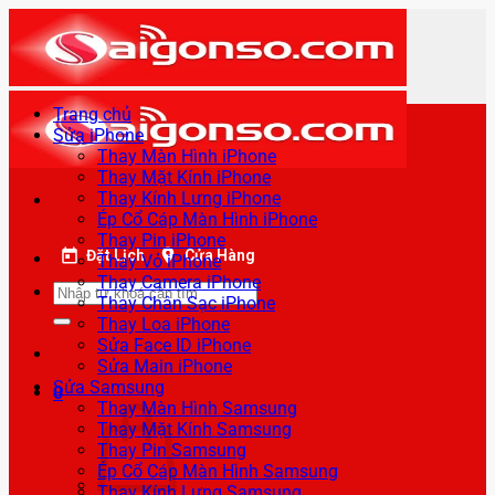
Bỏ
qua
nội
dung
Trang chủ
Sửa iPhone
Thay Màn Hình iPhone
Thay Mặt Kính iPhone
Thay Kính Lưng iPhone
Ép Cổ Cáp Màn Hình iPhone
Thay Pin iPhone
Đặt Lịch
Cửa Hàng
Thay Vỏ iPhone
Thay Camera iPhone
Tìm
Thay Chân Sạc iPhone
kiếm:
Thay Loa iPhone
Sửa Face ID iPhone
Sửa Main iPhone
Sửa Samsung
0
Thay Màn Hình Samsung
Thay Mặt Kính Samsung
Thay Pin Samsung
Ép Cổ Cáp Màn Hình Samsung
Thay Kính Lưng Samsung