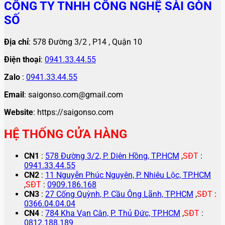
CÔNG TY TNHH CÔNG NGHỆ SÀI GÒN
SỐ
Địa chỉ
: 578 Đường 3/2 , P14 , Quận 10
Điện thoại
:
0941.33.44.55
Zalo
:
0941.33.44.55
Email
: saigonso.com@gmail.com
Website
: https://saigonso.com
HỆ THỐNG CỬA HÀNG
CN1
:
578 Đường 3/2, P. Diên Hồng, TP.HCM
,
SĐT
:
0941.33.44.55
CN2
:
11 Nguyễn Phúc Nguyên, P. Nhiêu Lộc, TP.HCM
,
SĐT
:
0909.186.168
CN3
:
27 Cống Quỳnh, P. Cầu Ông Lãnh, TP.HCM
,
SĐT
:
0366.04.04.04
CN4
:
784 Kha Vạn Cân, P. Thủ Đức, TP.HCM
,
SĐT
:
0812.188.189