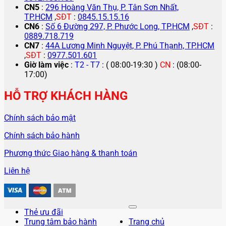
CN5
:
296 Hoàng Văn Thụ, P. Tân Sơn Nhất,
TP.HCM
,
SĐT
:
0845.15.15.16
CN6
:
Số 6 Đường 297, P. Phước Long, TP.HCM
,
SĐT
:
0889.718.719
CN7
:
44A Lương Minh Nguyệt, P. Phú Thạnh, TP.HCM
,
SĐT
:
0977.501.601
Giờ làm việc
:
T2 - T7
: ( 08:00-19:30 )
CN
: (08:00-
17:00)
HỖ TRỢ KHÁCH HÀNG
Chính sách bảo mật
Chính sách bảo hành
Phương thức Giao hàng & thanh toán
Liên hệ
Thẻ ưu đãi
Trung tâm bảo hành
Trang chủ