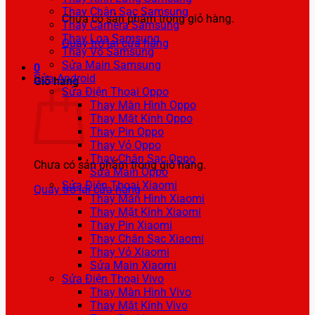
Thay Chân Sạc Samsung
Chưa có sản phẩm trong giỏ hàng.
Thay Camera Samsung
Thay Loa Samsung
Quay trở lại cửa hàng
Thay Vỏ Samsung
Sửa Main Samsung
0
Sửa Android
Giỏ hàng
Sửa Điện Thoại Oppo
Thay Màn Hình Oppo
Thay Mặt Kính Oppo
Thay Pin Oppo
Thay Vỏ Oppo
Thay Chân Sạc Oppo
Chưa có sản phẩm trong giỏ hàng.
Sửa Main Oppo
Sửa Điện Thoại Xiaomi
Quay trở lại cửa hàng
Thay Màn Hình Xiaomi
Thay Mặt Kính Xiaomi
Thay Pin Xiaomi
Thay Chân Sạc Xiaomi
Thay Vỏ Xiaomi
Sửa Main Xiaomi
Sửa Điện Thoại Vivo
Thay Màn Hình Vivo
Thay Mặt Kính Vivo