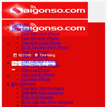
Bỏ
qua
nội
dung
Trang chủ
Sửa iPhone
Thay Màn Hình iPhone
Thay Mặt Kính iPhone
Thay Kính Lưng iPhone
Ép Cổ Cáp Màn Hình iPhone
Thay Pin iPhone
Đặt Lịch
Cửa Hàng
Thay Vỏ iPhone
Thay Camera iPhone
Tìm
Thay Chân Sạc iPhone
kiếm:
Thay Loa iPhone
Sửa Face ID iPhone
Sửa Main iPhone
Sửa Samsung
0
Thay Màn Hình Samsung
Thay Mặt Kính Samsung
Thay Pin Samsung
Ép Cổ Cáp Màn Hình Samsung
Thay Kính Lưng Samsung