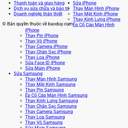
Thanh toán và giao hàng
Sửa iPhone
Dịch vụ sửa chữa và bảo trì
Thay Màn Hình iPhone
Doanh nghiệp thân thiết
Thay Mặt Kính iPhone
Thay Kính Lưng iPhone
© Bản quyền thuộc về baoduy.com
Ép Cổ Cáp Màn Hình
iPhone
Thay Pin iPhone
Thay Vỏ iPhone
Thay Camera iPhone
Thay Chân Sạc iPhone
Thay Loa iPhone
Sửa Face ID iPhone
Sửa Main iPhone
Sửa Samsung
Thay Màn Hình Samsung
Thay Mặt Kính Samsung
Thay Pin Samsung
Ép Cổ Cáp Màn Hình Samsung
Thay Kính Lưng Samsung
Thay Chân Sạc Samsung
Thay Camera Samsung
Thay Loa Samsung
Thay Vỏ Samsung
Sửa Main Samsung