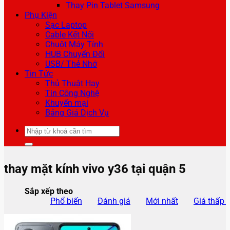
Thay Pin Tablet Samsung
Phụ Kiện
Sạc Laptop
Cable Kết Nối
Chuột Máy Tính
HUB Chuyển Đổi
USB/ Thẻ Nhớ
Tin Tức
Thủ Thuật Hay
Tin Công Nghệ
Khuyến mại
Bảng Giá Dịch Vụ
Tìm
kiếm:
thay mặt kính vivo y36 tại quận 5
Sắp xếp theo
Phổ biến
Đánh giá
Mới nhất
Giá thấp 