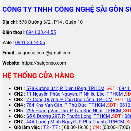
CÔNG TY TNHH CÔNG NGHỆ SÀI GÒN S
Địa chỉ
: 578 Đường 3/2 , P14 , Quận 10
Điện thoại
:
0941.33.44.55
Zalo
:
0941.33.44.55
Email
: saigonso.com@gmail.com
Website
: https://saigonso.com
HỆ THỐNG CỬA HÀNG
CN1
:
578 Đường 3/2, P. Diên Hồng, TP.HCM
,
SĐT
:
0941.
CN2
:
11 Nguyễn Phúc Nguyên, P. Nhiêu Lộc, TP.HCM
,
SĐ
CN3
:
27 Cống Quỳnh, P. Cầu Ông Lãnh, TP.HCM
,
SĐT
:
0
CN4
:
784 Kha Vạn Cân, P. Thủ Đức, TP.HCM
,
SĐT
:
0812
CN5
:
296 Hoàng Văn Thụ, P. Tân Sơn Nhất, TP.HCM
,
SĐ
CN6
:
Số 6 Đường 297, P. Phước Long, TP.HCM
,
SĐT
:
08
CN7
:
44A Lương Minh Nguyệt, P. Phú Thạnh, TP.HCM
,
S
Giờ làm việc
:
T2 - T7
: ( 08:00-19:30 )
CN
: (08:00-17:00)