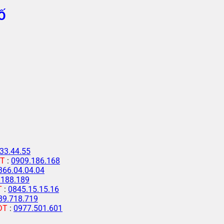
Ố
33.44.55
T
:
0909.186.168
366.04.04.04
.188.189
T
:
0845.15.15.16
89.718.719
ĐT
:
0977.501.601