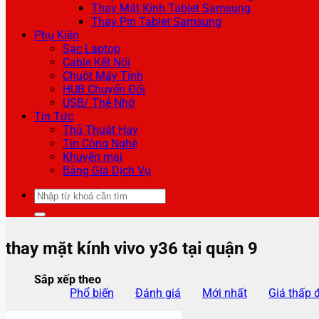
Thay Mặt Kính Tablet Samsung
Thay Pin Tablet Samsung
Phụ Kiện
Sạc Laptop
Cable Kết Nối
Chuột Máy Tính
HUB Chuyển Đổi
USB/ Thẻ Nhớ
Tin Tức
Thủ Thuật Hay
Tin Công Nghệ
Khuyến mại
Bảng Giá Dịch Vụ
Tìm
kiếm:
thay mặt kính vivo y36 tại quận 9
Sắp xếp theo
Phổ biến
Đánh giá
Mới nhất
Giá thấp 