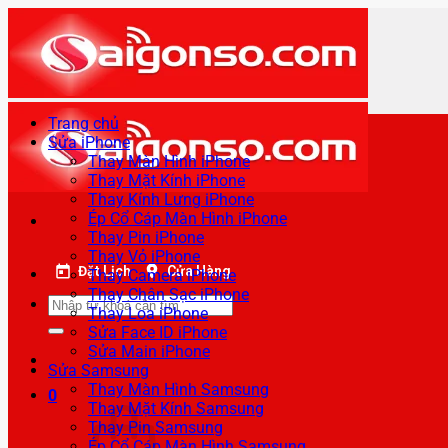
Bỏ
qua
nội
dung
Trang chủ
Sửa iPhone
Thay Màn Hình iPhone
Thay Mặt Kính iPhone
Thay Kính Lưng iPhone
Ép Cổ Cáp Màn Hình iPhone
Thay Pin iPhone
Thay Vỏ iPhone
Đặt Lịch
Cửa Hàng
Thay Camera iPhone
Thay Chân Sạc iPhone
Tìm
Thay Loa iPhone
kiếm:
Sửa Face ID iPhone
Sửa Main iPhone
Sửa Samsung
Thay Màn Hình Samsung
0
Thay Mặt Kính Samsung
Thay Pin Samsung
Ép Cổ Cáp Màn Hình Samsung