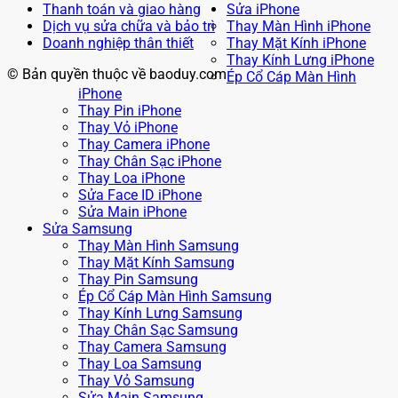
Thanh toán và giao hàng
Sửa iPhone
Dịch vụ sửa chữa và bảo trì
Thay Màn Hình iPhone
Doanh nghiệp thân thiết
Thay Mặt Kính iPhone
Thay Kính Lưng iPhone
© Bản quyền thuộc về baoduy.com
Ép Cổ Cáp Màn Hình
iPhone
Thay Pin iPhone
Thay Vỏ iPhone
Thay Camera iPhone
Thay Chân Sạc iPhone
Thay Loa iPhone
Sửa Face ID iPhone
Sửa Main iPhone
Sửa Samsung
Thay Màn Hình Samsung
Thay Mặt Kính Samsung
Thay Pin Samsung
Ép Cổ Cáp Màn Hình Samsung
Thay Kính Lưng Samsung
Thay Chân Sạc Samsung
Thay Camera Samsung
Thay Loa Samsung
Thay Vỏ Samsung
Sửa Main Samsung