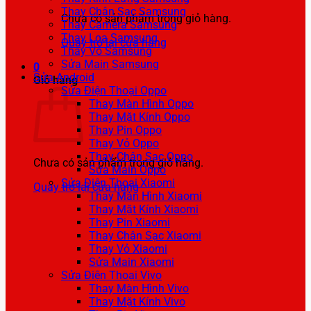
Thay Chân Sạc Samsung
Chưa có sản phẩm trong giỏ hàng.
Thay Camera Samsung
Thay Loa Samsung
Quay trở lại cửa hàng
Thay Vỏ Samsung
Sửa Main Samsung
0
Sửa Android
Giỏ hàng
Sửa Điện Thoại Oppo
Thay Màn Hình Oppo
Thay Mặt Kính Oppo
Thay Pin Oppo
Thay Vỏ Oppo
Thay Chân Sạc Oppo
Chưa có sản phẩm trong giỏ hàng.
Sửa Main Oppo
Sửa Điện Thoại Xiaomi
Quay trở lại cửa hàng
Thay Màn Hình Xiaomi
Thay Mặt Kính Xiaomi
Thay Pin Xiaomi
Thay Chân Sạc Xiaomi
Thay Vỏ Xiaomi
Sửa Main Xiaomi
Sửa Điện Thoại Vivo
Thay Màn Hình Vivo
Thay Mặt Kính Vivo