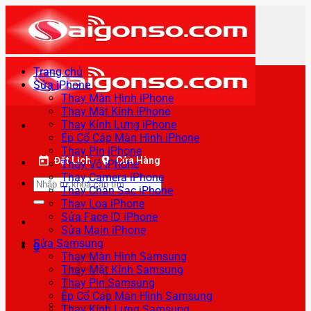
Bỏ
qua
nội
dung
Trang chủ
Sửa iPhone
Thay Màn Hình iPhone
Thay Mặt Kính iPhone
Thay Kính Lưng iPhone
Ép Cổ Cáp Màn Hình iPhone
Thay Pin iPhone
Đặt Lịch
Cửa Hàng
Thay Vỏ iPhone
Thay Camera iPhone
Tìm
Thay Chân Sạc iPhone
kiếm:
Thay Loa iPhone
Sửa Face ID iPhone
Sửa Main iPhone
Sửa Samsung
0
Thay Màn Hình Samsung
Thay Mặt Kính Samsung
Thay Pin Samsung
Ép Cổ Cáp Màn Hình Samsung
Thay Kính Lưng Samsung