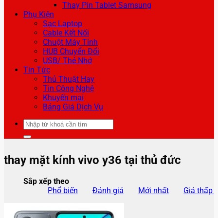
Thay Pin Tablet Samsung
Phụ Kiện
Sạc Laptop
Cable Kết Nối
Chuột Máy Tính
HUB Chuyển Đổi
USB/ Thẻ Nhớ
Tin Tức
Thủ Thuật Hay
Tin Công Nghệ
Khuyến mại
Bảng Giá Dịch Vụ
Tìm
kiếm:
thay mặt kính vivo y36 tại thủ đức
Sắp xếp theo
Phổ biến
Đánh giá
Mới nhất
Giá thấp 