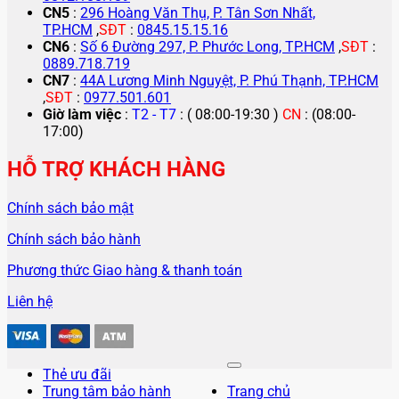
CN5
:
296 Hoàng Văn Thụ, P. Tân Sơn Nhất,
TP.HCM
,
SĐT
:
0845.15.15.16
CN6
:
Số 6 Đường 297, P. Phước Long, TP.HCM
,
SĐT
:
0889.718.719
CN7
:
44A Lương Minh Nguyệt, P. Phú Thạnh, TP.HCM
,
SĐT
:
0977.501.601
Giờ làm việc
:
T2 - T7
: ( 08:00-19:30 )
CN
: (08:00-
17:00)
HỖ TRỢ KHÁCH HÀNG
Chính sách bảo mật
Chính sách bảo hành
Phương thức Giao hàng & thanh toán
Liên hệ
Thẻ ưu đãi
Trung tâm bảo hành
Trang chủ