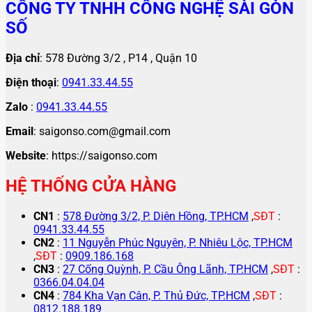
CÔNG TY TNHH CÔNG NGHỆ SÀI GÒN
SỐ
Địa chỉ
: 578 Đường 3/2 , P14 , Quận 10
Điện thoại
:
0941.33.44.55
Zalo
:
0941.33.44.55
Email
: saigonso.com@gmail.com
Website
: https://saigonso.com
HỆ THỐNG CỬA HÀNG
CN1
:
578 Đường 3/2, P. Diên Hồng, TP.HCM
,
SĐT
:
0941.33.44.55
CN2
:
11 Nguyễn Phúc Nguyên, P. Nhiêu Lộc, TP.HCM
,
SĐT
:
0909.186.168
CN3
:
27 Cống Quỳnh, P. Cầu Ông Lãnh, TP.HCM
,
SĐT
:
0366.04.04.04
CN4
:
784 Kha Vạn Cân, P. Thủ Đức, TP.HCM
,
SĐT
:
0812.188.189