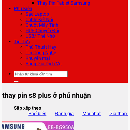
Thay Pin Tablet Samsung
Phụ Kiện
Sạc Laptop
Cable Kết Nối
Chuột Máy Tính
HUB Chuyển Đổi
USB/ Thẻ Nhớ
Tin Tức
Thủ Thuật Hay
Tin Công Nghệ
Khuyến mại
Bảng Giá Dịch Vụ
Tìm
kiếm:
thay pin s8 plus ở phú nhuận
Sắp xếp theo
Phổ biến
Đánh giá
Mới nhất
Giá thấp 