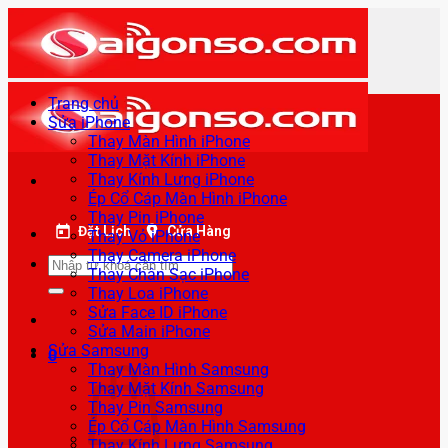
Bỏ
qua
nội
dung
Trang chủ
Sửa iPhone
Thay Màn Hình iPhone
Thay Mặt Kính iPhone
Thay Kính Lưng iPhone
Ép Cổ Cáp Màn Hình iPhone
Thay Pin iPhone
Đặt Lịch
Cửa Hàng
Thay Vỏ iPhone
Thay Camera iPhone
Tìm
Thay Chân Sạc iPhone
kiếm:
Thay Loa iPhone
Sửa Face ID iPhone
Sửa Main iPhone
Sửa Samsung
0
Thay Màn Hình Samsung
Thay Mặt Kính Samsung
Thay Pin Samsung
Ép Cổ Cáp Màn Hình Samsung
Thay Kính Lưng Samsung