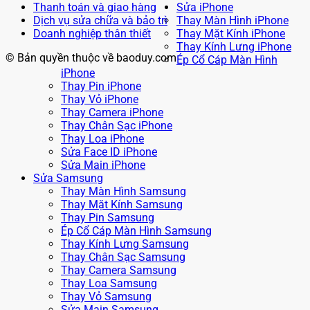
Thanh toán và giao hàng
Sửa iPhone
Dịch vụ sửa chữa và bảo trì
Thay Màn Hình iPhone
Doanh nghiệp thân thiết
Thay Mặt Kính iPhone
Thay Kính Lưng iPhone
© Bản quyền thuộc về baoduy.com
Ép Cổ Cáp Màn Hình
iPhone
Thay Pin iPhone
Thay Vỏ iPhone
Thay Camera iPhone
Thay Chân Sạc iPhone
Thay Loa iPhone
Sửa Face ID iPhone
Sửa Main iPhone
Sửa Samsung
Thay Màn Hình Samsung
Thay Mặt Kính Samsung
Thay Pin Samsung
Ép Cổ Cáp Màn Hình Samsung
Thay Kính Lưng Samsung
Thay Chân Sạc Samsung
Thay Camera Samsung
Thay Loa Samsung
Thay Vỏ Samsung
Sửa Main Samsung