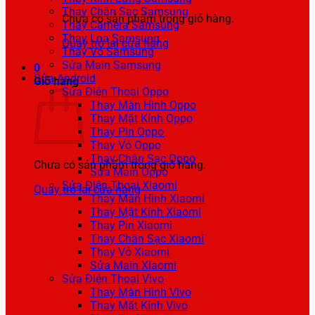
Thay Chân Sạc Samsung
Chưa có sản phẩm trong giỏ hàng.
Thay Camera Samsung
Thay Loa Samsung
Quay trở lại cửa hàng
Thay Vỏ Samsung
Sửa Main Samsung
0
Sửa Android
Giỏ hàng
Sửa Điện Thoại Oppo
Thay Màn Hình Oppo
Thay Mặt Kính Oppo
Thay Pin Oppo
Thay Vỏ Oppo
Thay Chân Sạc Oppo
Chưa có sản phẩm trong giỏ hàng.
Sửa Main Oppo
Sửa Điện Thoại Xiaomi
Quay trở lại cửa hàng
Thay Màn Hình Xiaomi
Thay Mặt Kính Xiaomi
Thay Pin Xiaomi
Thay Chân Sạc Xiaomi
Thay Vỏ Xiaomi
Sửa Main Xiaomi
Sửa Điện Thoại Vivo
Thay Màn Hình Vivo
Thay Mặt Kính Vivo