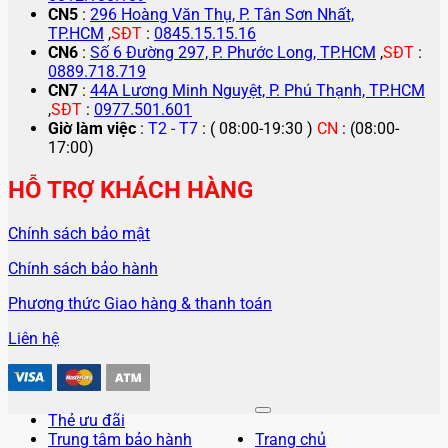
CN5
:
296 Hoàng Văn Thụ, P. Tân Sơn Nhất,
TP.HCM
,
SĐT
:
0845.15.15.16
CN6
:
Số 6 Đường 297, P. Phước Long, TP.HCM
,
SĐT
:
0889.718.719
CN7
:
44A Lương Minh Nguyệt, P. Phú Thạnh, TP.HCM
,
SĐT
:
0977.501.601
Giờ làm việc
:
T2 - T7
: ( 08:00-19:30 )
CN
: (08:00-
17:00)
HỖ TRỢ KHÁCH HÀNG
Chính sách bảo mật
Chính sách bảo hành
Phương thức Giao hàng & thanh toán
Liên hệ
Thẻ ưu đãi
Trung tâm bảo hành
Trang chủ