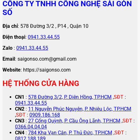
CÔNG TY TNHH CÔNG NGHỆ SÀI GÒN
SỐ
Địa chỉ
: 578 Đường 3/2 , P14 , Quận 10
Điện thoại
:
0941.33.44.55
Zalo
:
0941.33.44.55
Email
: saigonso.com@gmail.com
Website
: https://saigonso.com
HỆ THỐNG CỬA HÀNG
CN1
:
578 Đường 3/2, P. Diên Hồng, TP.HCM
,
SĐT
:
0941.33.44.55
CN2
:
11 Nguyễn Phúc Nguyên, P. Nhiêu Lộc, TP.HCM
,
SĐT
:
0909.186.168
CN3
:
27 Cống Quỳnh, P. Cầu Ông Lãnh, TP.HCM
,
SĐT
:
0366.04.04.04
CN4
:
784 Kha Vạn Cân, P. Thủ Đức, TP.HCM
,
SĐT
:
0812.188.189