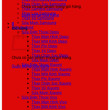
Thay Chân Sạc Samsung
Chưa có sản phẩm trong giỏ hàng.
Thay Camera Samsung
Thay Loa Samsung
Quay trở lại cửa hàng
Thay Vỏ Samsung
Sửa Main Samsung
0
Sửa Android
Giỏ hàng
Sửa Điện Thoại Oppo
Thay Màn Hình Oppo
Thay Mặt Kính Oppo
Thay Pin Oppo
Thay Vỏ Oppo
Thay Chân Sạc Oppo
Chưa có sản phẩm trong giỏ hàng.
Sửa Main Oppo
Sửa Điện Thoại Xiaomi
Quay trở lại cửa hàng
Thay Màn Hình Xiaomi
Thay Mặt Kính Xiaomi
Thay Pin Xiaomi
Thay Chân Sạc Xiaomi
Thay Vỏ Xiaomi
Sửa Main Xiaomi
Sửa Điện Thoại Vivo
Thay Màn Hình Vivo
Thay Mặt Kính Vivo