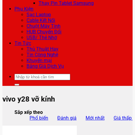
Thay Pin Tablet Samsung
Phụ Kiện
Sạc Laptop
Cable Kết Nối
Chuột Máy Tính
HUB Chuyển Đổi
USB/ Thẻ Nhớ
Tin Tức
Thủ Thuật Hay
Tin Công Nghệ
Khuyến mại
Bảng Giá Dịch Vụ
Tìm
kiếm:
vivo y28 vỡ kính
Sắp xếp theo
Phổ biến
Đánh giá
Mới nhất
Giá thấp 