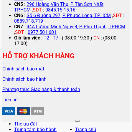
CN5
:
296 Hoàng Văn Thụ, P. Tân Sơn Nhất,
TP.HCM
,
SĐT
:
0845.15.15.16
CN6
:
Số 6 Đường 297, P. Phước Long, TP.HCM
,
SĐT
:
0889.718.719
CN7
:
44A Lương Minh Nguyệt, P. Phú Thạnh, TP.HCM
,
SĐT
:
0977.501.601
Giờ làm việc
:
T2 - T7
: ( 08:00-19:30 )
CN
: (08:00-
17:00)
HỖ TRỢ KHÁCH HÀNG
Chính sách bảo mật
Chính sách bảo hành
Phương thức Giao hàng & thanh toán
Liên hệ
Thẻ ưu đãi
Trung tâm bảo hành
Trang chủ