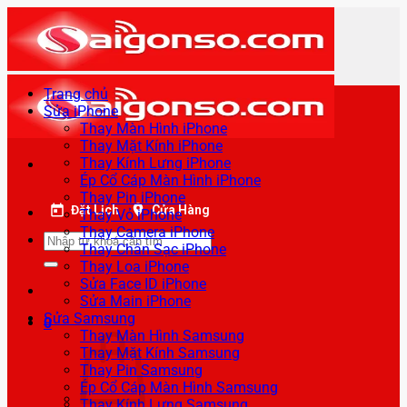
Bỏ
qua
nội
dung
Trang chủ
Sửa iPhone
Thay Màn Hình iPhone
Thay Mặt Kính iPhone
Thay Kính Lưng iPhone
Ép Cổ Cáp Màn Hình iPhone
Thay Pin iPhone
Đặt Lịch
Cửa Hàng
Thay Vỏ iPhone
Thay Camera iPhone
Tìm
Thay Chân Sạc iPhone
kiếm:
Thay Loa iPhone
Sửa Face ID iPhone
Sửa Main iPhone
Sửa Samsung
0
Thay Màn Hình Samsung
Thay Mặt Kính Samsung
Thay Pin Samsung
Ép Cổ Cáp Màn Hình Samsung
Thay Kính Lưng Samsung