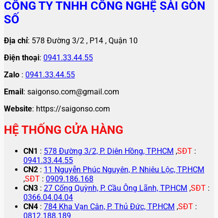
CÔNG TY TNHH CÔNG NGHỆ SÀI GÒN
SỐ
Địa chỉ
: 578 Đường 3/2 , P14 , Quận 10
Điện thoại
:
0941.33.44.55
Zalo
:
0941.33.44.55
Email
: saigonso.com@gmail.com
Website
: https://saigonso.com
HỆ THỐNG CỬA HÀNG
CN1
:
578 Đường 3/2, P. Diên Hồng, TP.HCM
,
SĐT
:
0941.33.44.55
CN2
:
11 Nguyễn Phúc Nguyên, P. Nhiêu Lộc, TP.HCM
,
SĐT
:
0909.186.168
CN3
:
27 Cống Quỳnh, P. Cầu Ông Lãnh, TP.HCM
,
SĐT
:
0366.04.04.04
CN4
:
784 Kha Vạn Cân, P. Thủ Đức, TP.HCM
,
SĐT
:
0812.188.189