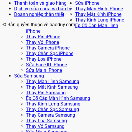
Thanh toán và giao hàng
Sửa iPhone
Dịch vụ sửa chữa và bảo trì
Thay Màn Hình iPhone
Doanh nghiệp thân thiết
Thay Mặt Kính iPhone
Thay Kính Lưng iPhone
© Bản quyền thuộc về baoduy.com
Ép Cổ Cáp Màn Hình
iPhone
Thay Pin iPhone
Thay Vỏ iPhone
Thay Camera iPhone
Thay Chân Sạc iPhone
Thay Loa iPhone
Sửa Face ID iPhone
Sửa Main iPhone
Sửa Samsung
Thay Màn Hình Samsung
Thay Mặt Kính Samsung
Thay Pin Samsung
Ép Cổ Cáp Màn Hình Samsung
Thay Kính Lưng Samsung
Thay Chân Sạc Samsung
Thay Camera Samsung
Thay Loa Samsung
Thay Vỏ Samsung
Sửa Main Samsung