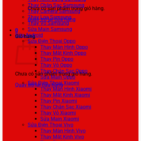
Thay Chân Sạc Samsung
Chưa có sản phẩm trong giỏ hàng.
Thay Camera Samsung
Thay Loa Samsung
Quay trở lại cửa hàng
Thay Vỏ Samsung
Sửa Main Samsung
0
Sửa Android
Giỏ hàng
Sửa Điện Thoại Oppo
Thay Màn Hình Oppo
Thay Mặt Kính Oppo
Thay Pin Oppo
Thay Vỏ Oppo
Thay Chân Sạc Oppo
Chưa có sản phẩm trong giỏ hàng.
Sửa Main Oppo
Sửa Điện Thoại Xiaomi
Quay trở lại cửa hàng
Thay Màn Hình Xiaomi
Thay Mặt Kính Xiaomi
Thay Pin Xiaomi
Thay Chân Sạc Xiaomi
Thay Vỏ Xiaomi
Sửa Main Xiaomi
Sửa Điện Thoại Vivo
Thay Màn Hình Vivo
Thay Mặt Kính Vivo