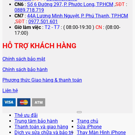
CN6
:
Số 6 Đường 297, P. Phước Long, TP.HCM
,
SĐT
:
0889.718.719
CN7
:
44A Lương Minh Nguyệt, P. Phú Thạnh, TP.HCM
,
SĐT
:
0977.501.601
Giờ làm việc
:
T2 - T7
: ( 08:00-19:30 )
CN
: (08:00-
17:00)
HỖ TRỢ KHÁCH HÀNG
Chính sách bảo mật
Chính sách bảo hành
Phương thức Giao hàng & thanh toán
Liên hệ
Thẻ ưu đãi
Trung tâm bảo hành
Trang chủ
Thanh toán và giao hàng
Sửa iPhone
Dịch vụ sửa chữa và bảo trì
Thay Màn Hình iPhone