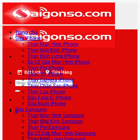
Bỏ
qua
nội
dung
Trang chủ
Sửa iPhone
Thay Màn Hình iPhone
Thay Mặt Kính iPhone
Thay Kính Lưng iPhone
Ép Cổ Cáp Màn Hình iPhone
Thay Pin iPhone
Đặt Lịch
Cửa Hàng
Thay Vỏ iPhone
Thay Camera iPhone
Tìm
Thay Chân Sạc iPhone
kiếm:
Thay Loa iPhone
Sửa Face ID iPhone
Sửa Main iPhone
Sửa Samsung
0
Thay Màn Hình Samsung
Thay Mặt Kính Samsung
Thay Pin Samsung
Ép Cổ Cáp Màn Hình Samsung
Thay Kính Lưng Samsung