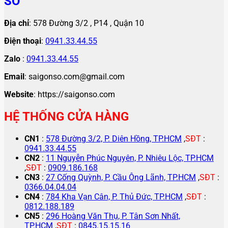
SỐ
Địa chỉ
: 578 Đường 3/2 , P14 , Quận 10
Điện thoại
:
0941.33.44.55
Zalo
:
0941.33.44.55
Email
: saigonso.com@gmail.com
Website
: https://saigonso.com
HỆ THỐNG CỬA HÀNG
CN1
:
578 Đường 3/2, P. Diên Hồng, TP.HCM
,
SĐT
:
0941.33.44.55
CN2
:
11 Nguyễn Phúc Nguyên, P. Nhiêu Lộc, TP.HCM
,
SĐT
:
0909.186.168
CN3
:
27 Cống Quỳnh, P. Cầu Ông Lãnh, TP.HCM
,
SĐT
:
0366.04.04.04
CN4
:
784 Kha Vạn Cân, P. Thủ Đức, TP.HCM
,
SĐT
:
0812.188.189
CN5
:
296 Hoàng Văn Thụ, P. Tân Sơn Nhất,
TP.HCM
,
SĐT
:
0845.15.15.16