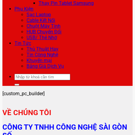
Thay Pin Tablet Samsung
Phụ Kiện
Sạc Laptop
Cable Kết Nối
Chuột Máy Tính
HUB Chuyển Đổi
USB/ Thẻ Nhớ
Tin Tức
Thủ Thuật Hay
Tin Công Nghệ
Khuyến mại
Bảng Giá Dịch Vụ
Tìm
kiếm:
[custom_pc_builder]
VỀ CHÚNG TÔI
CÔNG TY TNHH CÔNG NGHỆ SÀI GÒN