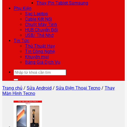
Thay Pin Tablet Samsung
Phụ Kiện
Sạc Laptop
Cable Kết Nối
Chuột Máy Tính
HUB Chuyển Đổi
USB/ Thẻ Nhớ
Tin Tức
Thủ Thuật Hay
Tin Công Nghệ
Khuyến mại
Bảng Giá Dịch Vụ
Tìm
kiếm:
Trang chủ
/
Sửa Android
/
Sửa Điện Thoại Tecno
/
Thay
Màn Hình Tecno