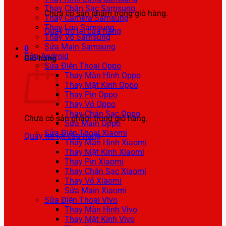
Thay Chân Sạc Samsung
Chưa có sản phẩm trong giỏ hàng.
Thay Camera Samsung
Thay Loa Samsung
Quay trở lại cửa hàng
Thay Vỏ Samsung
Sửa Main Samsung
0
Sửa Android
Giỏ hàng
Sửa Điện Thoại Oppo
Thay Màn Hình Oppo
Thay Mặt Kính Oppo
Thay Pin Oppo
Thay Vỏ Oppo
Thay Chân Sạc Oppo
Chưa có sản phẩm trong giỏ hàng.
Sửa Main Oppo
Sửa Điện Thoại Xiaomi
Quay trở lại cửa hàng
Thay Màn Hình Xiaomi
Thay Mặt Kính Xiaomi
Thay Pin Xiaomi
Thay Chân Sạc Xiaomi
Thay Vỏ Xiaomi
Sửa Main Xiaomi
Sửa Điện Thoại Vivo
Thay Màn Hình Vivo
Thay Mặt Kính Vivo