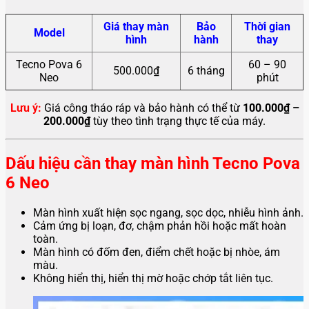
Giá thay màn
Bảo
Thời gian
Model
hình
hành
thay
Tecno Pova 6
60 – 90
500.000₫
6 tháng
Neo
phút
Lưu ý:
Giá công tháo ráp và bảo hành có thể từ
100.000₫ –
200.000₫
tùy theo tình trạng thực tế của máy.
Dấu hiệu cần thay màn hình Tecno Pova
6 Neo
Màn hình xuất hiện sọc ngang, sọc dọc, nhiễu hình ảnh.
Cảm ứng bị loạn, đơ, chậm phản hồi hoặc mất hoàn
toàn.
Màn hình có đốm đen, điểm chết hoặc bị nhòe, ám
màu.
Không hiển thị, hiển thị mờ hoặc chớp tắt liên tục.