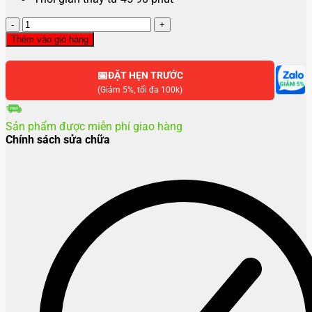
Thay
màn
Thêm vào giỏ hàng
hình
Tecno
📅
Pova
ĐẶT HẸN TRƯỚC
6
(Giảm 5%, tối đa 100k)
Neo
số
Sản phẩm được miễn phí giao hàng
lượng
Chính sách sửa chữa