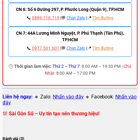
CN 6: Số 6 Đường 297, P. Phước Long (Quận 9), TP.HCM
📞
0889.718.719
|💬
Chat Zalo
|📍
Tìm đường
CN 7: 44A Lương Minh Nguyệt, P. Phú Thạnh (Tân Phú),
TP.HCM
📞
0977.501.601
|💬
Chat Zalo
|📍
Tìm đường
🕒
Thời gian làm việc:
Thứ 2 – Thứ 7
: 8:00 AM – 19:30 PM |
Chủ
Nhật
: 8:00 AM – 17:00 PM
Liên hệ ngay:
🔹 Zalo:
Nhấn vào đây
🔹 Facebook:
Nhấn vào
đây
💯
Sài Gòn Số – Uy tín tạo nên thương hiệu!
Đánh giá (3)