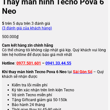
Thay màn hình Tecno Pova 6
Neo
5
trên 5 dựa trên
3
đánh giá
(
3
đánh giá của khách hàng)
500.000
₫
Cam kết hàng zin chính hãng
Có thể chúng tôi không cập nhật giá kịp. Quý khách vui lòng
liên hệ hotline để được báo giá mới nhất
Hotline
:
0977.501.601
–
0941.33.44.55
Khi thay màn hình Tecno Pova 6 Neo
tại
Sài Gòn Số
– Quý
khách sẽ nhận được
Kiểm tra lỗi miễn phí
Ký tên xác nhận trên linh kiện Tecno
Vệ sinh Tecno miễn phí
Tặng Giftcard giảm giá 50-150k
Bảo hành 24 tháng
Thời gian thay từ 45-90 phút