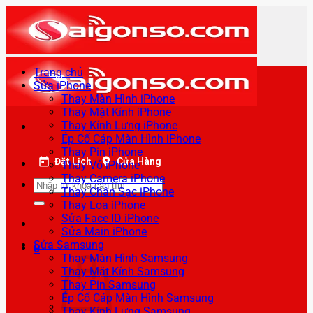
Bỏ
qua
nội
dung
Trang chủ
Sửa iPhone
Thay Màn Hình iPhone
Thay Mặt Kính iPhone
Thay Kính Lưng iPhone
Ép Cổ Cáp Màn Hình iPhone
Thay Pin iPhone
Đặt Lịch
Cửa Hàng
Thay Vỏ iPhone
Thay Camera iPhone
Tìm
Thay Chân Sạc iPhone
kiếm:
Thay Loa iPhone
Sửa Face ID iPhone
Sửa Main iPhone
Sửa Samsung
0
Thay Màn Hình Samsung
Thay Mặt Kính Samsung
Thay Pin Samsung
Ép Cổ Cáp Màn Hình Samsung
Thay Kính Lưng Samsung