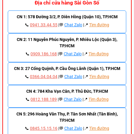
Địa chỉ cửa hàng Sài Gòn Số
CN 1: 578 Đường 3/2, P. Diên Hồng (Quận 10), TP.HCM
📞
0941.33.44.55
|💬
Chat Zalo
|📍
Tìm đường
CN 2: 11 Nguyễn Phúc Nguyên, P. Nhiêu Lộc (Quận 3),
TP.HCM
📞
0909.186.168
|💬
Chat Zalo
|📍
Tìm đường
CN 3: 27 Cống Quỳnh, P. Cầu Ông Lãnh (Quận 1), TP.HCM
📞
0366.04.04.04
|💬
Chat Zalo
|📍
Tìm đường
CN 4: 784 Kha Vạn Cân, P. Thủ Đức, TP.HCM
📞
0812.188.189
|💬
Chat Zalo
|📍
Tìm đường
CN 5: 296 Hoàng Văn Thụ, P. Tân Sơn Nhất (Tân Bình),
TP.HCM
📞
0845.15.15.16
|💬
Chat Zalo
|📍
Tìm đường